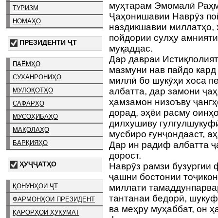
муҳтарам Эмомалӣ Раҳм
ТУРИЗМ
Ҷаҳонишавии Наврӯз пой
НОМАҲО
наздикшавии миллатҳо, х
пойдории сулҳу амнияти
ПРЕЗИДЕНТИ ҶТ
муқаддас.
Дар давраи Истиқлолият
ПАЁМҲО
мазмуни нав пайдо кард
СУХАНРОНИҲО
миллӣ бо шукӯҳи хоса п
албатта, дар замони ҷа
МУЛОҚОТҲО
ҳамзамон низоъву ҷангҳ
САФАРҲО
дорад, эҳёи расму оинҳо
МУСОҲИБАҲО
дилхушиву гулгулшукуфӣ
МАҚОЛАҲО
мусбиро ғунҷондааст, а
БАРҚИЯҲО
Дар ин радиф албатта ҷ
дорост.
ҲУҶҶАТҲО
Наврӯз рамзи бузургии
ҷашни бостонии тоҷикон
ҚОНУНҲОИ ҶТ
миллати тамаддунпарвар
тантанаи бедорӣ, шукуф
ФАРМОНҲОИ ПРЕЗИДЕНТ
ва меҳру муҳаббат, он ҳ
ҚАРОРҲОИ ҲУКУМАТ