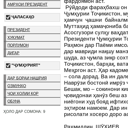
фардоямон аст.
АМРҲОИ ПРЕЗИДЕНТ
Рӯйдоди фараҳбахш он 
Ҷумҳурии Тоҷикистон, 
ҶАЛАСАҲО
ҳамчун ҷашни байналм
Муттаҳид ҳамаҷониба б
ПРЕЗИДЕНТ
Асосгузори сулҳу ваҳда
ҲУКУМАТ
Президенти Ҷумҳурии Т
Раҳмон дар Паёми имсо
ПОРЛУМОН
дар мавриди нақшу ман
ДИГАР
шуда, аз ҷумла зикр сох
Тоҷикистон, барҳақ, ват
"ҶУМҲУРИЯТ"
Меҳргон аст. Ҳар кадом
– сола дорад. Ва ин дал
ДАР БОРАИ НАШРИЯ
Наврӯзи бостонӣ имрӯз
ОЗМУНҲО
Бешак, мо – сокинони к
ҶОИ ХОЛИИ КОР
ҷовидонаи ҳанӯз беш аз
ниёгони худ бояд ифтих
ОБУНА
эҳтиром намоем. Дар ин
ҲОЛО ДАР СОМОНА: 9
рисолати хосеро доро ас
Раҳмиддин ШӮХИЕВ,