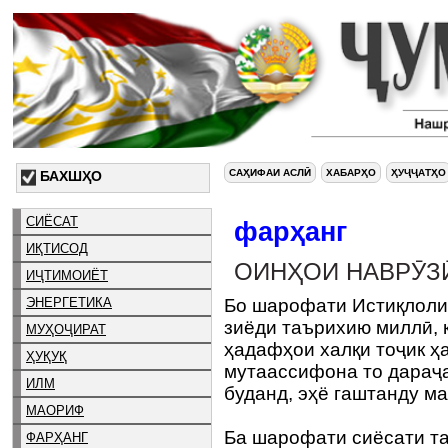
САҲИФАИ АСЛӢ
ХАБАРҲО
ҲУҶҶАТҲО
БАХШҲО
СИЁСАТ
фарҳанг
ИҚТИСОД
ОИНҲОИ НАВРӮЗ
ИҶТИМОИЁТ
ЭНЕРГЕТИКА
Бо шарофати Истиқлоли
зиёди таърихию миллӣ, 
МУҲОҶИРАТ
ҳадафҳои халқи тоҷик ҳ
ҲУҚУҚ
мутаассифона то дараҷа
ИЛМ
буданд, эҳё гаштанду м
МАОРИФ
Ба шарофати сиёсати т
ФАРҲАНГ