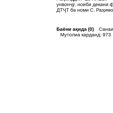
унвонҷӯ, ноиби декани 
ДТҶТ ба номи С. Раҳим
Баёни ақида (0)
Санаи н
Мутолиа карданд: 973