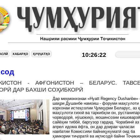
10:26:23
АСЛӢ
ХАБАРҲО
ҲУҶҶАТҲО
исод
КИСТОН - АФҒОНИСТОН – БЕЛАРУС. ТАВС
ОРӢ ДАР БАХШИ СОҲИБКОРӢ
Дар меҳмонхонаи «Hyatt Regency Dushanbe» -
шаҳри Душанбе намоиш - форуми маҳсулоти 
корхонаи истеҳсолии Ҷумҳурии Беларус, аз 
маҳсулоти ғизоӣ ва таркибҳои он, рустанипа
чорводорӣ, нӯшокиҳо, мошинсозии кишоварзӣ
сайёҳии тиббӣ, баргузор гардид. Чорабинӣ аз 
апрел идома ёфта, он дар доираи ҷаласаи
навбатии Комиссияи байниҳукуматӣ оид ба
ҳамкории тиҷоратӣ ва иқтисодӣ байни Тоҷики