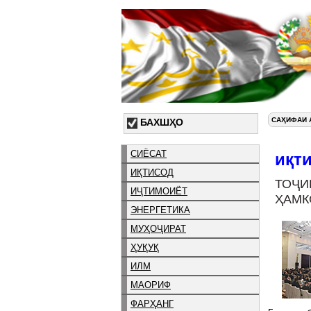
САҲИФАИ 
БАХШҲО
СИЁСАТ
иқт
ИҚТИСОД
ТОҶИ
ИҶТИМОИЁТ
ҲАМК
ЭНЕРГЕТИКА
МУҲОҶИРАТ
ҲУҚУҚ
ИЛМ
МАОРИФ
ФАРҲАНГ