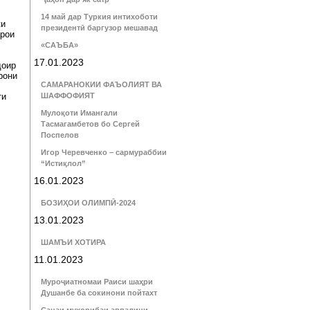
14 май дар Туркия интихоботи
ки
президентӣ баргузор мешавад
арои
«САЪБА»
17.01.2023
доир
рони
САМАРАНОКИИ ФАЪОЛИЯТ ВА
ти
ШАФФОФИЯТ
Мулоқоти Имангали
Тасмагамбетов бо Сергей
Поспелов
Игор Черевченко – сармураббии
“Истиқлол”
16.01.2023
БОЗИҲОИ ОЛИМПӢ-2024
13.01.2023
ШАМЪИ ХОТИРА
11.01.2023
Муроҷиатномаи Раиси шаҳри
Душанбе ба сокинони пойтахт