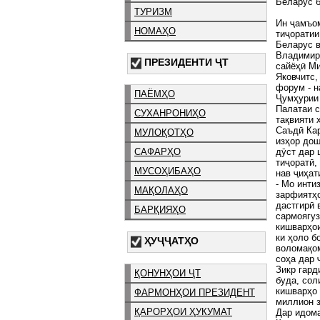
Беларус 
ТУРИЗМ
Ин ҷамъом
НОМАҲО
тиҷоратии
Беларус в
Владимир 
ПРЕЗИДЕНТИ ҶТ
сайёҳӣ Ми
Яковчитс,
форум - 
ПАЁМҲО
Ҷумҳурии 
Палатаи с
СУХАНРОНИҲО
тақвияти 
Саъдӣ Кар
МУЛОҚОТҲО
изҳор дош
дӯст дар 
САФАРҲО
тиҷоратӣ,
МУСОҲИБАҲО
нав ҷиҳат
- Мо инти
МАҚОЛАҲО
зарфиятҳо
дастгирӣ 
БАРҚИЯҲО
сармоягуз
кишварҳои
ки ҳоло б
ҲУҶҶАТҲО
воломақом
соҳа дар 
Зикр гард
ҚОНУНҲОИ ҶТ
буда, сол
кишварҳо 
ФАРМОНҲОИ ПРЕЗИДЕНТ
миллион з
ҚАРОРҲОИ ҲУКУМАТ
Дар идома