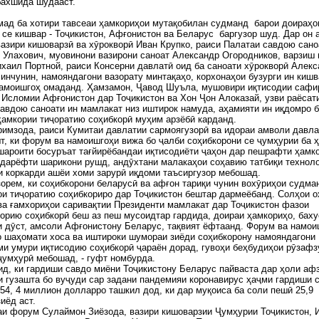
бахшида шудааст.
ад ба хотири тавсеаи ҳамкориҳои мутақобилан судманд барои доираҳо
 се кишвар - Тоҷикистон, Афғонистон ва Беларус баргузор шуд. Дар он 
азири кишоварзӣ ва хӯрокворӣ Иван Крупко, раиси Палатаи савдою сано
Улахович, муовинони вазирони саноат Александр Огородников, варзиш 
хаил Портной, раиси Консерни давлатӣ оид ба саноати хӯрокворӣ Алек
 инчунин, намояндагони вазорату минтақаҳо, корхонаҳои бузурги ин кишв
намоишгоҳ омаданд. Ҳамзамон, Ҷавод Шуъла, мушовири иқтисодии сафи
Исломии Афғонистон дар Тоҷикистон ва Хон Ҷон Алоказай, узви раёсат
авдою саноати ин мамлакат низ иштирок намуда, аҳамияти ин иқдомро 
ҳамкории тиҷоратию соҳибкорӣ муҳим арзёбӣ карданд.
имзода, раиси Кумитаи давлатии сармоягузорӣ ва идораи амволи давла
т, ки форум ва намоишгоҳи вижа бо ҷалби соҳибкорони се ҷумҳурии ба 
шароити босуръат тағйирёбандаи иқтисодиёти ҷаҳон дар пешрафти ҳамк
 дарёфти шарикони рушд, андӯхтани малакаҳои соҳавию татбиқи технол
и коркарди ашёи хоми зарурӣ иқдоми таъсиргузор мебошад.
зорем, ки соҳибкорони беларусӣ ва афғон тариқи чунин вохӯриҳои судма
и тиҷоратию соҳибкориро дар Тоҷикистон бештар дармеёбанд. Солҳои о
ва ғамхориҳои саривақтии Президенти мамлакат дар Тоҷикистон фазои
орию соҳибкорӣ беш аз пеш мусоидтар гардида, доираи ҳамкориҳо, баху
 дӯст, амсоли Афғонистону Беларус, тақвият ёфтаанд. Форум ва намои
о шаҳомати хоса ва иштироки шумораи зиёди соҳибкорону намояндагони
и умури иқтисодию соҳибкорӣ ҷараён дорад, гувоҳи беҳбудиҳои рӯзафз
ҷумҳурӣ мебошад, - гуфт номбурда.
ид, ки гардиши савдо миёни Тоҷикистону Беларус пайваста дар ҳоли аф
и гузашта бо вуҷуди сар задани пандемияи коронавирус ҳаҷми гардиши 
54, 4 миллион долларро ташкил дод, ки дар муқоиса ба соли пешӣ 25,9
иёд аст.
и форум Сулаймон Зиёзода, вазири кишоварзии Ҷумҳурии Тоҷикистон, 