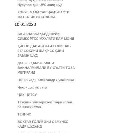
Санаи муҳорибаи аввалини
Нурулло дар UFC аниқ шуд
ХОРУҒ. ҶАЛАСАИ ҶАМЪБАСТИ
ФАЪОЛИЯТИ СОЛОНА
10.01.2023
БА АЗНАВБАҚАЙДГИРИИ
СИМКОРТҲО МУҲЛАТИ КАМ МОНД
ҲИСОР. ДАР АРАФАИ СОЛИ НАВ
217 СОКИНИ ШАҲР СОҲИБИ
ЗАМИН ШУД
ДБССТ. ҲАМКОРИҲОИ
БАЙНАЛМИЛАЛӢ ВУ-СЪАТИ ТОЗА
МЕГИРАНД
Пешниҳоди Александр Лукашенко
Ҷаҳон дар як сатр
ҶИУ-ҶИТСУ
Таҳкими ҳамкориҳои Тоҷикистон
ва Ӯзбекистон
ТЕННИС
БОХТАР. ҒОЛИБОНИ ОЗМУНҲО
ҚАДР ШУДАНД