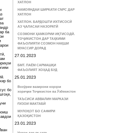
ХАТЛОН
и
НАМОЯНДАИ ШИРКАТИ CNPC ДАР
аз
ХАТЛОН
ат
ХАТЛОН. БАРДОШТИ ИХТИСОСӢ
ва
АЗ ҶАЛАСАИ НАЗОРАТӢ
сандр
ар ба
СОЗМОНИ ҲАМКОРИИ ИҚТИСОДӢ.
ри
ТОҶИКИСТОН ДАР ТАҲКИМИ
и
ФАЪОЛИЯТИ СОЗМОН НАҚШИ
барои
МУАССИР ДОРАД
тӣ,
27.01.2023
ҳам
ориҳои
БМТ. ПАЁМ САРМАШҚИ
огияи
ФАЪОЛИЯТ ХОҲАД БУД
нд
25.01.2023
хир бо
Вохӯрии вазирони корҳои
сус бо
хориҷии Тоҷикистон ва Ӯзбекистон
шгоҳе,
ТАЪСИСИ АВВАЛИН МАРКАЗИ
уни
ҒИЗОИ МАКТАБӢ
МУЛОҚОТ БО САФИРИ
зоиш
ҚАЗОҚИСТОН
савдои
23.01.2023
Иван
Ҷаҳон дар як сатр