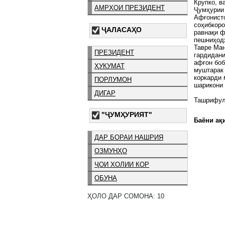
Крупко, в
АМРҲОИ ПРЕЗИДЕНТ
Ҷумҳурии
Афғонисто
соҳибкоро
ҶАЛАСАҲО
равнақи 
пешниҳод
Тавре Ма
ПРЕЗИДЕНТ
гардидани
афғон боб
ҲУКУМАТ
муштарак 
коркарди 
ПОРЛУМОН
шарикони 
ДИГАР
Ташрифу
"ҶУМҲУРИЯТ"
Баёни ақи
ДАР БОРАИ НАШРИЯ
ОЗМУНҲО
ҶОИ ХОЛИИ КОР
ОБУНА
ҲОЛО ДАР СОМОНА: 10