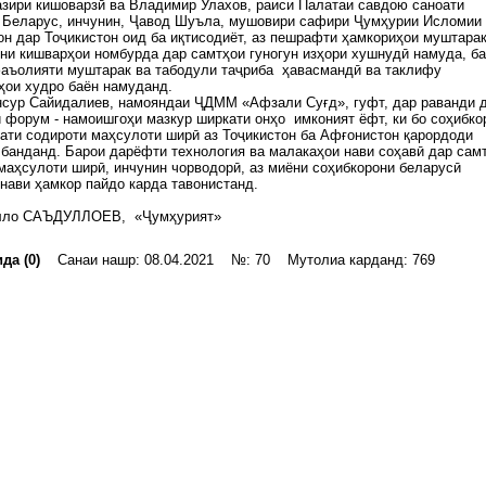
азири кишоварзӣ ва Владимир Улахов, раиси Палатаи савдою саноати
 Беларус, инчунин, Ҷавод Шуъла, мушовири сафири Ҷумҳурии Исломии
н дар Тоҷикистон оид ба иқтисодиёт, аз пешрафти ҳамкориҳои муштара
ни кишварҳои номбурда дар самтҳои гуногун изҳори хушнудӣ намуда, б
фаъолияти муштарак ва табодули таҷриба ҳавасмандӣ ва таклифу
ҳои худро баён намуданд.
нсур Сайидалиев, намояндаи ҶДММ «Афзали Суғд», гуфт, дар раванди 
 форум - намоишгоҳи мазкур ширкати онҳо имконият ёфт, ки бо соҳибко
ати содироти маҳсулоти ширӣ аз Тоҷикистон ба Афғонистон қарордоди
банданд. Барои дарёфти технология ва малакаҳои нави соҳавӣ дар сам
маҳсулоти ширӣ, инчунин чорводорӣ, аз миёни соҳибкорони беларусӣ
нави ҳамкор пайдо карда тавонистанд.
лло САЪДУЛЛОЕВ, «Ҷумҳурият»
да (0)
Санаи нашр: 08.04.2021 №: 70 Мутолиа карданд: 769