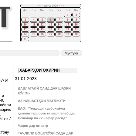
<<
<
август 2026
>
>>
Дш
Сш
Чш
Пш
Ҷъ
Шб
Яш
1
2
3
4
5
6
7
8
9
10
11
12
13
14
15
16
17
18
19
20
21
22
23
24
25
26
27
28
29
30
31
ХАБАРҲОИ ОХИРИН
31.01.2023
ЕАИ
ДАВЛАТАЛӢ САИД ДАР ШАҲРИ
КӮЛОБ
 и
40
АЗ НИШАСТҲОИ МАТБУОТӢ
қабили
ВАО: “Теъдоди қурбониёни
рварию
ҳамлаи террористи маргталаб дар
,
6 то 7
Пешовар ба 72 нафар расид”
Ҷаҳон дар як сатр
стону
ТАҶЛИЛИ БОШУКӮҲИ САДА ДАР