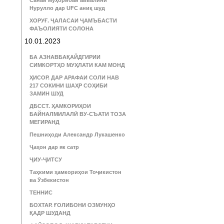
Санаи муҳорибаи аввалини
Нурулло дар UFC аниқ шуд
ХОРУҒ. ҶАЛАСАИ ҶАМЪБАСТИ
ФАЪОЛИЯТИ СОЛОНА
10.01.2023
БА АЗНАВБАҚАЙДГИРИИ
СИМКОРТҲО МУҲЛАТИ КАМ МОНД
ҲИСОР. ДАР АРАФАИ СОЛИ НАВ
217 СОКИНИ ШАҲР СОҲИБИ
ЗАМИН ШУД
ДБССТ. ҲАМКОРИҲОИ
БАЙНАЛМИЛАЛӢ ВУ-СЪАТИ ТОЗА
МЕГИРАНД
Пешниҳоди Александр Лукашенко
Ҷаҳон дар як сатр
ҶИУ-ҶИТСУ
Таҳкими ҳамкориҳои Тоҷикистон
ва Ӯзбекистон
ТЕННИС
БОХТАР. ҒОЛИБОНИ ОЗМУНҲО
ҚАДР ШУДАНД