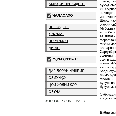
сиёсӣ, та
АМРҲОИ ПРЕЗИДЕНТ
вуҷуд ома
Ин журнал
ки ҷаҳола
ҶАЛАСАҲО
ин, абзор
Шерализод
огоҳии си
ПРЕЗИДЕНТ
Мубориза 
асри бист
ҲУКУМАТ
аз авлави
мерафтанд
ПОРЛУМОН
миёни мар
ва саранҷ
ДИГАР
Сардабири
вакилии п
"ҶУМҲУРИЯТ"
саҳни ҳав
мулло Абд
замон гар
ДАР БОРАИ НАШРИЯ
баданаҳои
Аммо рӯҳи
ОЗМУНҲО
миллати т
бузург ва
ҶОИ ХОЛИИ КОР
бузург
ОБУНА
Субҳидди
ходими п
ҲОЛО ДАР СОМОНА: 13
Баёни ақи