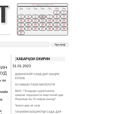
<<
<
август 2026
>
>>
Дш
Сш
Чш
Пш
Ҷъ
Шб
Яш
1
2
3
4
5
6
7
8
9
10
11
12
13
14
15
16
17
18
19
20
21
22
23
24
25
26
27
28
29
30
31
ХАБАРҲОИ ОХИРИН
31.01.2023
ИН
ШУД
ДАВЛАТАЛӢ САИД ДАР ШАҲРИ
КӮЛОБ
ъ ва
АЗ НИШАСТҲОИ МАТБУОТӢ
ВАО: “Теъдоди қурбониёни
 майи
ҳамлаи террористи маргталаб дар
на
Пешовар ба 72 нафар расид”
Ҷаҳон дар як сатр
н
ТАҶЛИЛИ БОШУКӮҲИ САДА ДАР