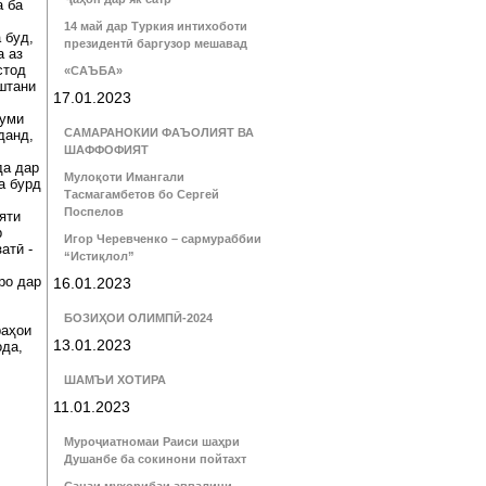
а ба
14 май дар Туркия интихоботи
 буд,
президентӣ баргузор мешавад
а аз
стод
«САЪБА»
штани
17.01.2023
думи
САМАРАНОКИИ ФАЪОЛИЯТ ВА
данд,
ШАФФОФИЯТ
да дар
Мулоқоти Имангали
а бурд
Тасмагамбетов бо Сергей
Поспелов
яти
р
Игор Черевченко – сармураббии
атӣ -
“Истиқлол”
ро дар
16.01.2023
БОЗИҲОИ ОЛИМПӢ-2024
раҳои
13.01.2023
ода,
ШАМЪИ ХОТИРА
11.01.2023
Муроҷиатномаи Раиси шаҳри
Душанбе ба сокинони пойтахт