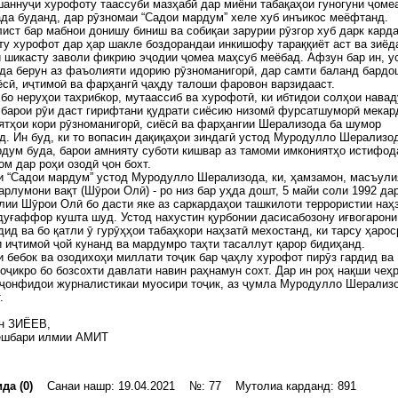
шаннуҷи хурофоту таассуби мазҳабӣ дар миёни табақаҳои гуногуни ҷоме
да буданд, дар рӯзномаи “Садои мардум” хеле хуб инъикос меёфтанд.
ист бар мабнои донишу биниш ва собиқаи зарурии рӯзгор хуб дарк карда
ту хурофот дар ҳар шакле боздорандаи инкишофу тараққиёт аст ва зиёд
и шикасту заволи фикрию эҷодии ҷомеа маҳсуб меёбад. Афзун бар ин, у
а берун аз фаъолияти идорию рӯзноманигорӣ, дар самти баланд бардо
ёсӣ, иҷтимоӣ ва фарҳангӣ ҷаҳду талоши фаровон варзидааст.
бо неруҳои тахрибкор, мутаассиб ва хурофотӣ, ки ибтидои солҳои нава
 барои рӯи даст гирифтани қудрати сиёсию низомӣ фурсатшуморӣ мекар
ятҳои кори рӯзноманигорӣ, сиёсӣ ва фарҳангии Шерализода ба шумор
. Ин буд, ки то вопасин дақиқаҳои зиндагӣ устод Муродулло Шерализо
дум буда, барои амнияту суботи кишвар аз тамоми имкониятҳо истифод
ом дар роҳи озодӣ ҷон бохт.
 “Садои мардум” устод Муродулло Шерализода, ки, ҳамзамон, масъули
арлумони вақт (Шӯрои Олӣ) - ро низ бар уҳда дошт, 5 майи соли 1992 да
лии Шӯрои Олӣ бо дасти яке аз саркардаҳои ташкилоти террористии наҳз
уғаффор кушта шуд. Устод нахустин қурбонии дасисабозону иғвогарони
дид ва бо қатли ӯ гурӯҳҳои табаҳкори наҳзатӣ мехостанд, ки тарсу ҳарос
 иҷтимоӣ ҷой кунанд ва мардумро таҳти тасаллут қарор бидиҳанд.
 бебок ва озодихоҳи миллати тоҷик бар ҷаҳлу хурофот пирӯз гардид ва
оҷикро бо бозсохти давлати навин раҳнамун сохт. Дар ин роҳ нақши чеҳ
 ҷонфидои журналистикаи муосири тоҷик, аз ҷумла Муродулло Шерализ
 аст.
н ЗИЁЕВ,
ешбари илмии АМИТ
да (0)
Санаи нашр: 19.04.2021 №: 77 Мутолиа карданд: 891