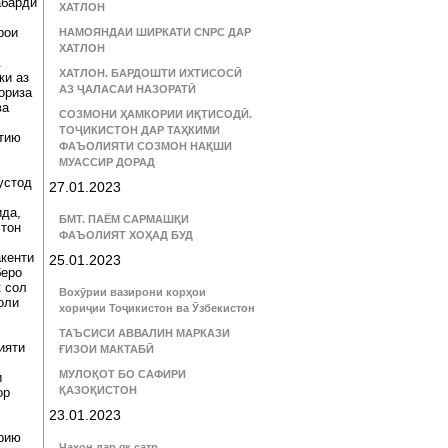
абарди
ХАТЛОН
рои
НАМОЯНДАИ ШИРКАТИ CNPC ДАР
ХАТЛОН
.
ХАТЛОН. БАРДОШТИ ИХТИСОСӢ
ки аз
АЗ ҶАЛАСАИ НАЗОРАТӢ
ориза
ва
СОЗМОНИ ҲАМКОРИИ ИҚТИСОДӢ.
ТОҶИКИСТОН ДАР ТАҲКИМИ
стию
ФАЪОЛИЯТИ СОЗМОН НАҚШИ
МУАССИР ДОРАД
устод
27.01.2023
ида,
БМТ. ПАЁМ САРМАШҚИ
стон
ФАЪОЛИЯТ ХОҲАД БУД
кенти
25.01.2023
беро
к сол
Вохӯрии вазирони корҳои
оли
хориҷии Тоҷикистон ва Ӯзбекистон
ТАЪСИСИ АВВАЛИН МАРКАЗИ
ияти
ҒИЗОИ МАКТАБӢ
МУЛОҚОТ БО САФИРИ
и
ҚАЗОҚИСТОН
ор
23.01.2023
крию
Ҷаҳон дар як сатр