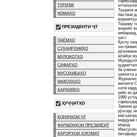
сармуҳарр
ТУРИЗМ
иттилоот
Таърихи м
НОМАҲО
бастани д
воқеиятҳо
Таҳқиру т
ПРЕЗИДЕНТИ ҶТ
воқеият в
мебаранд,
ҳаст.
ПАЁМҲО
Қатлу озо
экстремис
СУХАНРОНИҲО
рӯзномани
алайҳи жу
МУЛОҚОТҲО
Муродулло
қудраттал
САФАРҲО
ба унвони
МУСОҲИБАҲО
шинохта 
Журналист
МАҚОЛАҲО
вилояти С
хатм кард
БАРҚИЯҲО
қабл аз д
1990 уст
сармуҳарр
ҲУҶҶАТҲО
Замони да
рӯзгору з
масъалаҳо
ҚОНУНҲОИ ҶТ
мардумӣ г
медод.
ФАРМОНҲОИ ПРЕЗИДЕНТ
Махсусан,
ҚАРОРҲОИ ҲУКУМАТ
бетафовут