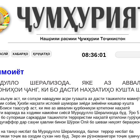
08:36:01
АСЛӢ
ХАБАРҲО
ҲУҶҶАТҲО
имоиёт
ОДУЛЛО ШЕРАЛИЗОДА. ЯКЕ АЗ АВВАЛ
ОНИҲОИ ҶАНГ, КИ БО ДАСТИ НАҲЗАТИҲО КУШТА 
аълум аст, ки солҳои навадуми асри гузашта аз дасти ташкилоти мамнӯ
ии собиқ Ҳизби наҳзати исломӣ шумораи зиёди зиёиёни кишвар кушта
Боиси таассуф аст, ки яке аз аввалин қурбониҳои қотилони наҳзатӣ
и варзида ва ходими намоёни сиёсӣ Муродулло Шерализода буд. Ӯро 5
 бо супориши саркардаи ташкилоти террористии наҳзатӣ қотилони гурӯҳи
дуғаффор дар саҳни ҳавлии бинои Шӯрои Олӣ бо шеваи ниҳоят бераҳмо
 на танҳо нисбат ба Муродулло Шерализода, балки террор нисбат ба
икаи тоҷик ва озодии сухан низ буд. Зеро ин рӯзноманигори тоҷик ҳамчу