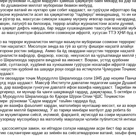
ири рӯзномаи «Садои мардум» ҳамеша ҳақиқатро баён мекард ва дар н
ӣ бо душманони миллат муборизаи беамон мебурд.
уосири ватанӣ ин нуктаро ҳам собит кардааст, ки гурӯҳҳои ифротгаро ба
аҳони журналисти асил ва ҳақиқатнигор “тадбирҳо” меандешанд, то ин ки
и рӯзгор ва, махсусан симоҳои хашину муғризу иғвогар ошкор нагарданд
авҳин, латукӯб ва билохира, террор алайҳи журналистони асили дунявӣ, 
а ҳақиқат дифоъ намуда, бар зидди хушкандешию таассуби мазҳабӣ муб
 аз махсусиятҳои фаъолияти созмонҳои ифротӣ, хусусан ТТЭ ҲНИ буд 
р ва террори журналистон методи маъмули муборизаи созмони террори
тии наҳзатист. Мисолҳои зинда ва гӯё аз қатлу фишори наҳзатӣ алайҳи
горони ростин зиёданд. Аммо ба ёд овардани нахустин террори наҳзатӣ
рналисти вафодор, фидокор, хоксор, некухисол ва ҷуръатманди миллӣ 
 Шерализода зарурати виҷдонӣ ва имонист. Воқеан, устод қурбонии
абӣ, султахоҳӣ, худбинӣ ва хуношомии гурӯҳҳои нохалафи ифротӣ гард
 нахустин қурбонӣ ва шаҳиди роҳи озодӣ ва истиқлоли Ҷумҳурии Тоҷики
шудааст.
и овозадори тоҷик Муродулло Шерализода соли 1945 дар ноҳияи Панҷа
уғд зода шудааст. Мавсуф Институти давлатии педагогии шаҳри Душан
а, дар вазифаҳои гуногуни давлатӣ ифои вазифа намудааст. Тақрибан я
аргириҳо, ки мунҷар ба ҷанги шаҳрвандӣ гардид, дақиқтараш, 5 октябри с
од Муродулло Шерализода бо Қарори Шӯрои Олии ҶШС Тоҷикистон
ири рӯзномаи “Садои мардум” таъйин гардида буд.
р ин вазифа фаъолият кардан, матолиберо мунташир месохт, ки аз воқе
индагии миллӣ бармеомад. Ӯ аз тариқи минбари матбуот дар робита бо
и муҳимтарини сиёсӣ, иҷтимоӣ, фарҳангӣ, иқтисодӣ ва соири мушкилот
узоришу мусоҳибаҳо ва матолибу мақолаҳои ҷолиби публитсистӣ интиш
 ҳассосиятҳои замон, ки ибтидои солҳои навадуми асри бист бар асари
ию саҳлангории иддае аз зиёиён ва сиёсатмадорони ватанӣ, заъфи фи