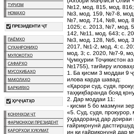
(Ахбори Маҷлиси Олии Ҷ
ТУРИЗМ
№12, мод. 815, мод. 816; 
№3, мод. 159, №7-8, мод.
НОМАҲО
№7, мод. 714, №8, мод. 
ПРЕЗИДЕНТИ ҶТ
1025; с. 2013, №7, мод. 5
142, №11, мод. 643; с. 20
№3, мод. 128, №5, мод. 3
ПАЁМҲО
2017, №1-2, мод. 4; с. 20
СУХАНРОНИҲО
мод. 3; с. 2020, №7-9, мо
МУЛОҚОТҲО
Ҷумҳурии Тоҷикистон аз
САФАРҲО
№1755), тағйиру иловаҳ
МУСОҲИБАҲО
1. Ба қисми 3 моддаи 9 
илова карда шавад:
МАҚОЛАҲО
«Қарори суд, судя, прок
БАРҚИЯҲО
таҳқиқбаранда бояд қону
2. Дар моддаи 11:
ҲУҶҶАТҲО
- қисми 5 бо мазмуни зе
«5. Суд, судя, прокурор
ҚОНУНҲОИ ҶТ
ӯҳдадоранд дар доираи 
ФАРМОНҲОИ ПРЕЗИДЕНТ
ғайриқонунӣ дастгиршуд
ҚАРОРҲОИ ҲУКУМАТ
ин ки ғайриқонунӣ дар м