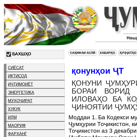
САҲИФАИ АСЛӢ
ХАБАРҲО
ҲУҶҶАТҲО
БАХШҲО
СИЁСАТ
қонунҳои ҶТ
ИҚТИСОД
ҚОНУНИ ҶУМҲУР
ИҶТИМОИЁТ
БОРАИ ВОРИД 
ЭНЕРГЕТИКА
ИЛОВАҲО БА К
МУҲОҶИРАТ
ҶИНОЯТИИ ҶУМҲ
ҲУҚУҚ
Моддаи 1. Ба Кодекси м
ИЛМ
Ҷумҳурии Тоҷикистон, к
МАОРИФ
Тоҷикистон аз 3 декабри
ФАРҲАНГ