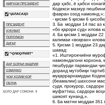
дар ҳабс, ё ҳабси хонаг
АМРҲОИ ПРЕЗИДЕНТ
Кодекси мазкур пешбин
фавран озод намоянд.»;
ҶАЛАСАҲО
- қисми 5 қисми 6 ҳисоб
3. Ба моддаи 14 пас аз
ПРЕЗИДЕНТ
«бо қарори суд» илова 
ҲУКУМАТ
4. Ба қисми 1 моддаи 22
ПОРЛУМОН
калимаи «воқеан» илова
ДИГАР
5. Қисми 1 моддаи 23 д
шавад:
"ҶУМҲУРИЯТ"
«1. Иштирокчиёни муро
намояндагони корхона, 
ДАР БОРАИ НАШРИЯ
пешбурди парвандаи ҷи
доранд мутобиқи тартиб
ОЗМУНҲО
муқаррарнамудаи Кодекс
ҶОИ ХОЛИИ КОР
(беамалии) шахсони масъ
ОБУНА
судя, прокурор, сардор
муфаттиш, сардори воҳи
ҲОЛО ДАР СОМОНА: 9
шикоят кунанд.».
6. Ба матни моддаи 351