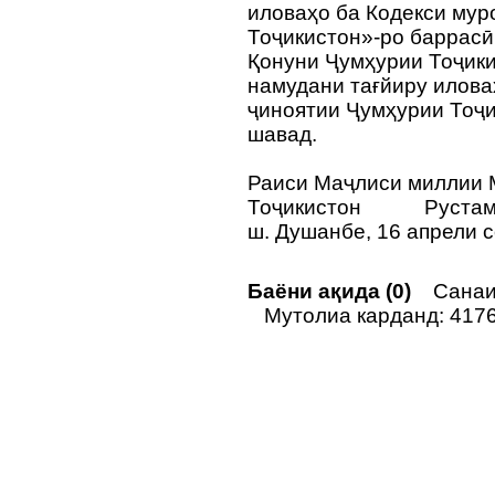
иловаҳо ба Кодекси му
Тоҷикистон»-ро баррасӣ
Қонуни Ҷумҳурии Тоҷики
намудани тағйиру илова
ҷиноятии Ҷумҳурии Тоҷи
шавад.
Раиси Маҷлиси миллии 
Тоҷикистон
Руста
ш. Душанбе, 16 апрели 
Баёни ақида (0)
Санаи н
Мутолиа карданд: 417