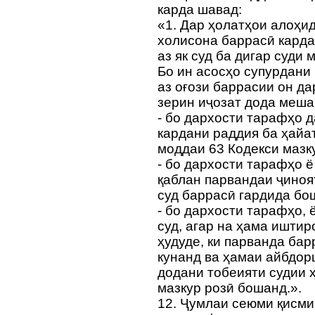
карда шавад:
«1. Дар ҳолатҳои алоҳид
холисона баррасӣ карда
аз як суд ба дигар суди
Бо ин асосҳо супурдани
аз оғози баррасии он да
зерин иҷозат дода меша
- бо дархости тарафҳо 
кардани раддия ба ҳайа
моддаи 63 Кодекси мазк
- бо дархости тарафҳо ё
қаблан парвандаи ҷиноя
суд баррасӣ гардида бо
- бо дархости тарафҳо, 
суд, агар на ҳама ишти
ҳудуде, ки парванда бар
кунанд ва ҳамаи айбдор
додани тобеияти судии 
мазкур розӣ бошанд.».
12. Ҷумлаи сеюми қисми