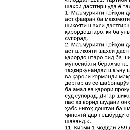
шахси дастгиршуда ё та
1. Маъмурияти ҷойҳои д
аст фавран ба мақомот
шикояти шахси дастгирш
қарордоштаро, ки ба унв
супорад.
2. Маъмурияти ҷойҳои д
аст шикояти шахси даст
қарордоштаро оид ба ши
муносибати бераҳмона, 
таҳқиркунандаи шаъну ш
ва қарори корманди мақ
дертар аз се шабонарӯз 
ба амал ва қарори прок
суд супорад. Дигар шик
пас аз ворид шудани он
ҳабс нигоҳ доштан ба ша
ҷиноятӣ дар пешбурди о
шаванд.».
11. Қисми 1 моддаи 259