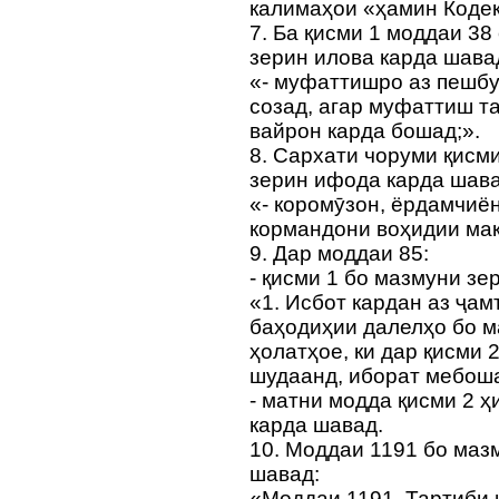
калимаҳои «ҳамин Кодек
7. Ба қисми 1 моддаи 38
зерин илова карда шава
«- муфаттишро аз пешбу
созад, агар муфаттиш т
вайрон карда бошад;».
8. Сархати чоруми қисм
зерин ифода карда шава
«- коромӯзон, ёрдамчиё
кормандони воҳидии мақ
9. Дар моддаи 85:
- қисми 1 бо мазмуни зе
«1. Исбот кардан аз ҷа
баҳодиҳии далелҳо бо м
ҳолатҳое, ки дар қисми
шудаанд, иборат мебоша
- матни модда қисми 2 ҳ
карда шавад.
10. Моддаи 1191 бо маз
шавад:
«Моддаи 1191. Тартиби 