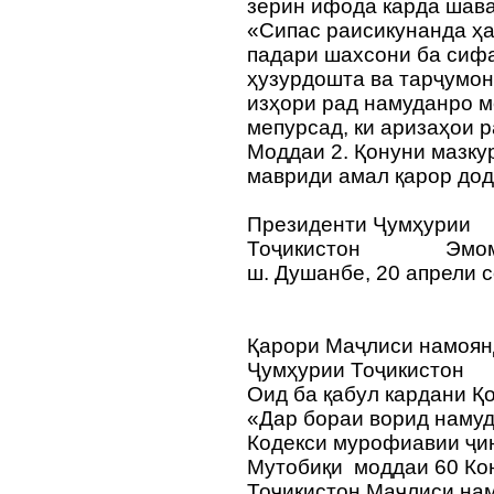
зерин ифода карда шав
«Сипас раисикунанда ҳа
падари шахсони ба сифа
ҳузурдошта ва тарҷумон
изҳори рад намуданро м
мепурсад, ки аризаҳои р
Моддаи 2. Қонуни мазку
мавриди амал қарор дод
Президенти Ҷумҳурии
Тоҷикистон
Эмом
ш. Душанбе, 20 апрели 
Қарори Маҷлиси намоян
Ҷумҳурии Тоҷикистон
Оид ба қабул кардани Қ
«Дар бораи ворид намуд
Кодекси мурофиавии ҷи
Мутобиқи моддаи 60 Ко
Тоҷикистон Маҷлиси н