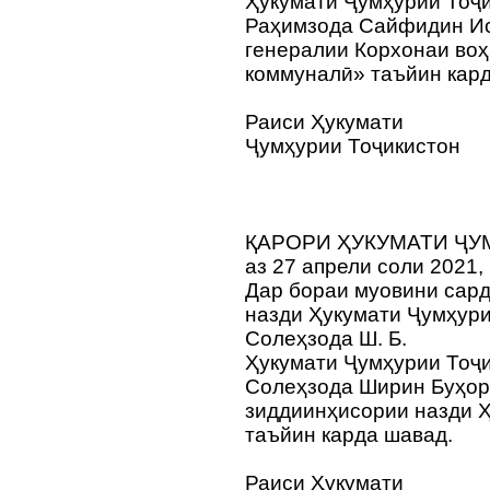
Ҳукумати Ҷумҳурии Тоҷи
Раҳимзода Сайфидин Ис
генералии Корхонаи во
коммуналӣ» таъйин кард
Раиси Ҳукумати
Ҷумҳурии Тоҷикистон
ҚАРОРИ ҲУКУМАТИ ҶУ
аз 27 апрели соли 2021,
Дар бораи муовини сар
назди Ҳукумати Ҷумҳури
Солеҳзода Ш. Б.
Ҳукумати Ҷумҳурии Тоҷи
Солеҳзода Ширин Буҳор
зиддиинҳисории назди 
таъйин карда шавад.
Раиси Ҳукумати