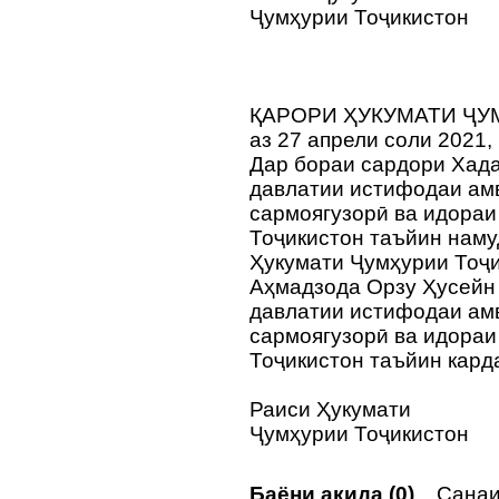
Ҷумҳурии Тоҷикистон
ҚАРОРИ ҲУКУМАТИ ҶУ
аз 27 апрели соли 2021,
Дар бораи сардори Хад
давлатии истифодаи ам
сармоягузорӣ ва идораи
Тоҷикистон таъйин наму
Ҳукумати Ҷумҳурии Тоҷи
Аҳмадзода Орзу Ҳусейн
давлатии истифодаи ам
сармоягузорӣ ва идораи
Тоҷикистон таъйин кард
Раиси Ҳукумати
Ҷумҳурии Тоҷикистон
Баёни ақида (0)
Санаи 