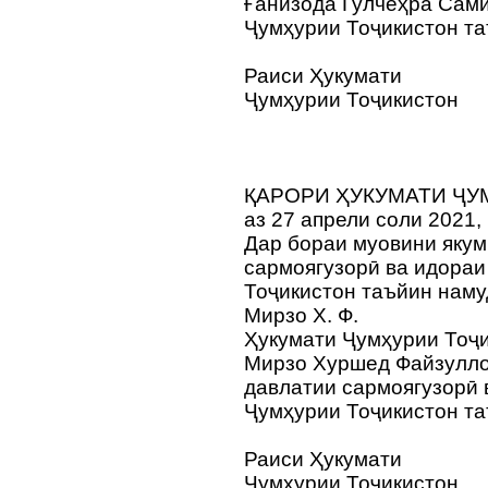
Ғанизода Гулчеҳра Сам
Ҷумҳурии Тоҷикистон та
Раиси Ҳукумати
Ҷумҳурии Тоҷикистон
ҚАРОРИ ҲУКУМАТИ ҶУ
аз 27 апрели соли 2021,
Дар бораи муовини якум
сармоягузорӣ ва идораи
Тоҷикистон таъйин нам
Мирзо Х. Ф.
Ҳукумати Ҷумҳурии Тоҷи
Мирзо Хуршед Файзулло
давлатии сармоягузорӣ 
Ҷумҳурии Тоҷикистон та
Раиси Ҳукумати
Ҷумҳурии Тоҷикистон