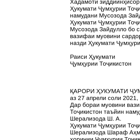
Хадамоти зиддиинҳисор
Ҳукумати Ҷумҳурии Тоҷ
намудани Мусозода Зай
Ҳукумати Ҷумҳурии Тоҷи
Мусозода Зайдулло бо с
вазифаи муовини сардо
назди Ҳукумати Ҷумҳури
Раиси Ҳукумати
Ҷумҳурии Тоҷикистон
ҚАРОРИ ҲУКУМАТИ ҶУ
аз 27 апрели соли 2021,
Дар бораи муовини вази
Тоҷикистон таъйин нам
Шерализода Ш. А.
Ҳукумати Ҷумҳурии Тоҷи
Шерализода Шараф Аҳма
хориҷии Ҷумҳурии Тоҷик