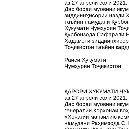
аз 27 апрели соли 2021,
Дар бораи муовини яку
зиддиинҳисории назди 
таъйин намудани Қурбон
Ҳукумати Ҷумҳурии Тоҷи
Қурбонзода Сафаралӣ Н
Хадамоти зиддиинҳисор
Тоҷикистон таъйин кард
Раиси Ҳукумати
Ҷумҳурии Тоҷикистон
ҚАРОРИ ҲУКУМАТИ ҶУ
аз 27 апрели соли 2021,
Дар бораи муовини якум
генералии Корхонаи во
«Хоҷагии манзилию ком
намудани Раҳимзода С. 