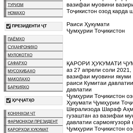
вазифаи муовини вазир
ТУРИЗМ
Тоҷикистон озод карда 
НОМАҲО
Раиси Ҳукумати
ПРЕЗИДЕНТИ ҶТ
Ҷумҳурии Тоҷикистон
ПАЁМҲО
СУХАНРОНИҲО
МУЛОҚОТҲО
ҚАРОРИ ҲУКУМАТИ ҶУ
САФАРҲО
аз 27 апрели соли 2021,
МУСОҲИБАҲО
вазифаи муовини якуми
МАҚОЛАҲО
раиси Кумитаи давлатии
БАРҚИЯҲО
давлатии
Ҷумҳурии Тоҷикистон оз
ҲУҶҶАТҲО
Ҳукумати Ҷумҳурии Тоҷи
Шерализода Шараф Аҳма
ҚОНУНҲОИ ҶТ
гузаштан аз вазифаи му
давлатии сармоягузорӣ 
ФАРМОНҲОИ ПРЕЗИДЕНТ
Ҷумҳурии Тоҷикистон оз
ҚАРОРҲОИ ҲУКУМАТ