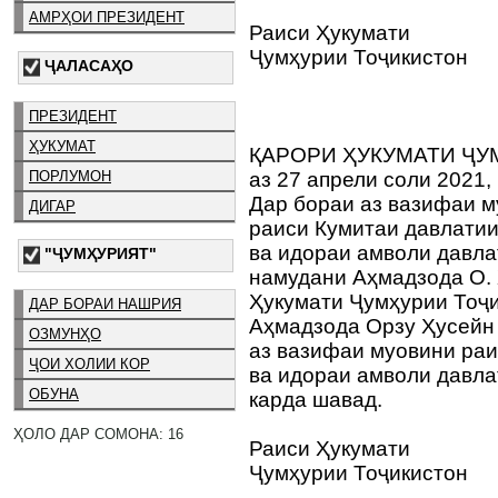
АМРҲОИ ПРЕЗИДЕНТ
Раиси Ҳукумати
Ҷумҳурии Тоҷикистон
ҶАЛАСАҲО
ПРЕЗИДЕНТ
ҲУКУМАТ
ҚАРОРИ ҲУКУМАТИ ҶУ
ПОРЛУМОН
аз 27 апрели соли 2021,
Дар бораи аз вазифаи 
ДИГАР
раиси Кумитаи давлати
ва идораи амволи давла
"ҶУМҲУРИЯТ"
намудани Аҳмадзода О. 
Ҳукумати Ҷумҳурии Тоҷи
ДАР БОРАИ НАШРИЯ
Аҳмадзода Орзу Ҳусейн 
ОЗМУНҲО
аз вазифаи муовини раи
ҶОИ ХОЛИИ КОР
ва идораи амволи давла
ОБУНА
карда шавад.
ҲОЛО ДАР СОМОНА: 16
Раиси Ҳукумати
Ҷумҳурии Тоҷикистон