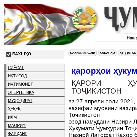
САҲИФАИ АСЛӢ
ХАБАРҲО
ҲУҶҶАТҲО
БАХШҲО
СИЁСАТ
қарорҳои ҳукум
ИҚТИСОД
ҚАРОРИ ҲУ
ИҶТИМОИЁТ
ТОҶИКИСТОН
ЭНЕРГЕТИКА
аз 27 апрели соли 2021,
МУҲОҶИРАТ
вазифаи муовини вазир
ҲУҚУҚ
Тоҷикистон
ИЛМ
озод намудани Назирӣ Л.
МАОРИФ
Ҳукумати Ҷумҳурии Тоҷи
ФАРҲАНГ
Назирӣ Латофат Қаҳор б