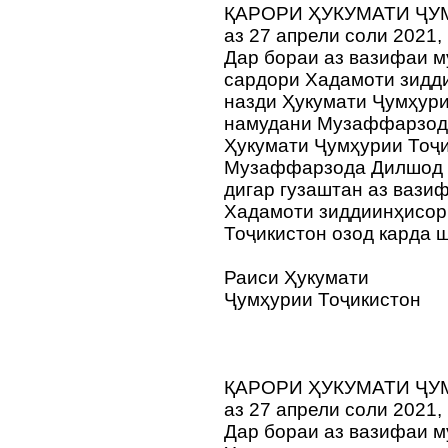
ҚАРОРИ ҲУКУМАТИ ҶУ
аз 27 апрели соли 2021,
Дар бораи аз вазифаи 
сардори Хадамоти зид
назди Ҳукумати Ҷумҳури
намудани Музаффарзода
Ҳукумати Ҷумҳурии Тоҷи
Музаффарзода Дилшод 
дигар гузаштан аз вази
Хадамоти зиддиинҳисор
Тоҷикистон озод карда 
Раиси Ҳукумати
Ҷумҳурии Тоҷикистон
ҚАРОРИ ҲУКУМАТИ ҶУ
аз 27 апрели соли 2021,
Дар бораи аз вазифаи 