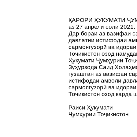
ҚАРОРИ ҲУКУМАТИ ҶУ
аз 27 апрели соли 2021,
Дар бораи аз вазифаи 
давлатии истифодаи ам
сармоягузорӣ ва идораи
Тоҷикистон озод намудан
Ҳукумати Ҷумҳурии Тоҷи
Зуҳурзода Саид Холаҳма
гузаштан аз вазифаи са
истифодаи амволи давл
сармоягузорӣ ва идораи
Тоҷикистон озод карда 
Раиси Ҳукумати
Ҷумҳурии Тоҷикистон