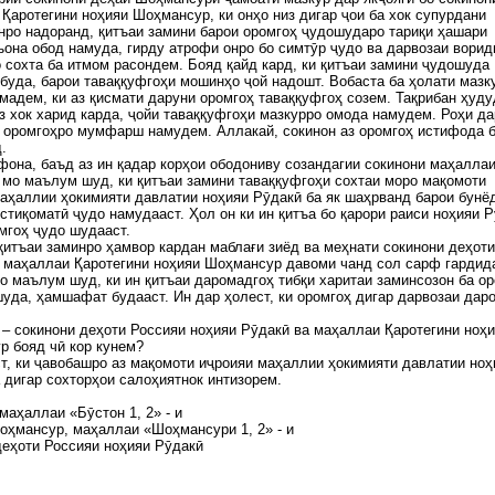
Қаротегини ноҳияи Шоҳмансур, ки онҳо низ дигар ҷои ба хок супурдани
ро надоранд, қитъаи замини барои оромгоҳ ҷудошударо тариқи ҳашари
она обод намуда, гирду атрофи онро бо симтӯр ҷудо ва дарвозаи вори
 сохта ба итмом расондем. Бояд қайд кард, ки қитъаи замини ҷудошуда
буда, барои таваққуфгоҳи мошинҳо ҷой надошт. Вобаста ба ҳолати мазку
мадем, ки аз қисмати даруни оромгоҳ таваққуфгоҳ созем. Тақрибан ҳуду
з хок харид карда, ҷойи таваққуфгоҳи мазкурро омода намудем. Роҳи д
 оромгоҳро мумфарш намудем. Аллакай, сокинон аз оромгоҳ истифода 
.
она, баъд аз ин қадар корҳои ободониву созандагии сокинони маҳалла
 мо маълум шуд, ки қитъаи замини таваққуфгоҳи сохтаи моро мақомоти
аҳаллии ҳокимияти давлатии ноҳияи Рӯдакӣ ба як шаҳрванд барои бунё
стиқоматӣ ҷудо намудааст. Ҳол он ки ин қитъа бо қарори раиси ноҳияи 
мгоҳ ҷудо шудааст.
қитъаи заминро ҳамвор кардан маблағи зиёд ва меҳнати сокинони деҳоти
 маҳаллаи Қаротегини ноҳияи Шоҳмансур давоми чанд сол сарф гардида
о маълум шуд, ки ин қитъаи даромадгоҳ тибқи харитаи заминсозон ба о
уда, ҳамшафат будааст. Ин дар ҳолест, ки оромгоҳ дигар дарвозаи дар
 – сокинони деҳоти Россияи ноҳияи Рӯдакӣ ва маҳаллаи Қаротегини ноҳ
р бояд чӣ кор кунем?
т, ки ҷавобашро аз мақомоти иҷроияи маҳаллии ҳокимияти давлатии ноҳ
 дигар сохторҳои салоҳиятнок интизорем.
маҳаллаи «Бӯстон 1, 2» - и
оҳмансур, маҳаллаи «Шоҳмансури 1, 2» - и
еҳоти Россияи ноҳияи Рӯдакӣ