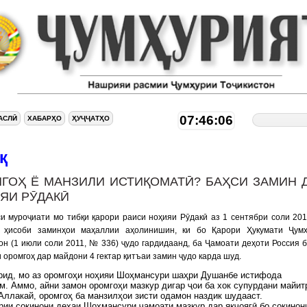
07:46:06
АСЛӢ
ХАБАРҲО
ҲУҶҶАТҲО
қ
ГОҲ Ё МАНЗИЛИ ИСТИҚОМАТӢ? БАҲСИ ЗАМИН 
ЯИ РӮДАКӢ
и муроҷиати мо тибқи қарори раиси ноҳияи Рӯдакӣ аз 1 сентябри соли 20
 ҳисоби заминҳои маҳаллии аҳолинишин, ки бо Қарори Ҳукумати Ҷумҳ
он (1 июли соли 2011, № 336) ҷудо гардидаанд, ба Ҷамоати деҳоти Россия 
 оромгоҳ дар майдони 4 гектар қитъаи замин ҷудо карда шуд.
рид, мо аз оромгоҳи ноҳияи Шоҳмансури шаҳри Душанбе истифода
. Аммо, айни замон оромгоҳи мазкур дигар ҷои ба хок супурдани майит
Аллакай, оромгоҳ ба манзилҳои зисти одамон наздик шудааст.
рии сокинони деҳаи Шоҳмансури ҷамоати мазкур дар якҷоягӣ бо сокинон