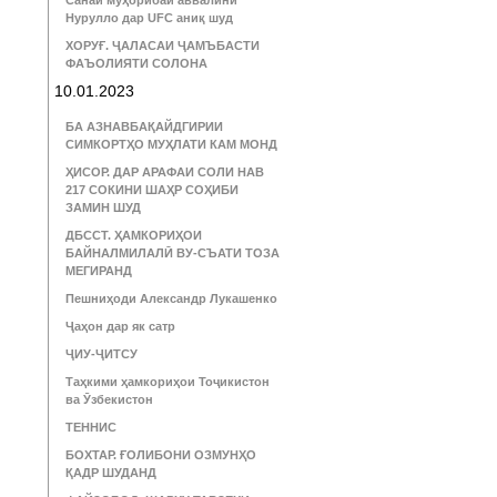
Санаи муҳорибаи аввалини
Нурулло дар UFC аниқ шуд
ХОРУҒ. ҶАЛАСАИ ҶАМЪБАСТИ
ФАЪОЛИЯТИ СОЛОНА
10.01.2023
БА АЗНАВБАҚАЙДГИРИИ
СИМКОРТҲО МУҲЛАТИ КАМ МОНД
ҲИСОР. ДАР АРАФАИ СОЛИ НАВ
217 СОКИНИ ШАҲР СОҲИБИ
ЗАМИН ШУД
ДБССТ. ҲАМКОРИҲОИ
БАЙНАЛМИЛАЛӢ ВУ-СЪАТИ ТОЗА
МЕГИРАНД
Пешниҳоди Александр Лукашенко
Ҷаҳон дар як сатр
ҶИУ-ҶИТСУ
Таҳкими ҳамкориҳои Тоҷикистон
ва Ӯзбекистон
ТЕННИС
БОХТАР. ҒОЛИБОНИ ОЗМУНҲО
ҚАДР ШУДАНД