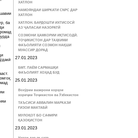
ХАТЛОН
НАМОЯНДАИ ШИРКАТИ CNPC ДАР
дшавии
ХАТЛОН
р, ба
ХАТЛОН. БАРДОШТИ ИХТИСОСӢ
ди
АЗ ҶАЛАСАИ НАЗОРАТӢ
аромад
СОЗМОНИ ҲАМКОРИИ ИҚТИСОДӢ.
бурда
ТОҶИКИСТОН ДАР ТАҲКИМИ
ФАЪОЛИЯТИ СОЗМОН НАҚШИ
и
МУАССИР ДОРАД
ди
27.01.2023
Рӯдакӣ
БМТ. ПАЁМ САРМАШҚИ
ФАЪОЛИЯТ ХОҲАД БУД
аст.
ромгоҳ
25.01.2023
омад
Вохӯрии вазирони корҳои
ияи
хориҷии Тоҷикистон ва Ӯзбекистон
ияи
ТАЪСИСИ АВВАЛИН МАРКАЗИ
ҒИЗОИ МАКТАБӢ
МУЛОҚОТ БО САФИРИ
ҚАЗОҚИСТОН
23.01.2023
Ҷаҳон дар як сатр