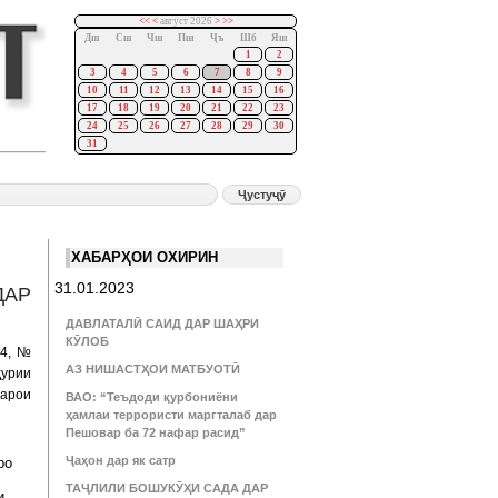
<<
<
август 2026
>
>>
Дш
Сш
Чш
Пш
Ҷъ
Шб
Яш
1
2
3
4
5
6
7
8
9
10
11
12
13
14
15
16
17
18
19
20
21
22
23
24
25
26
27
28
29
30
31
ХАБАРҲОИ ОХИРИН
31.01.2023
ДАР
ДАВЛАТАЛӢ САИД ДАР ШАҲРИ
КӮЛОБ
14, №
АЗ НИШАСТҲОИ МАТБУОТӢ
урии
барои
ВАО: “Теъдоди қурбониёни
ҳамлаи террористи маргталаб дар
Пешовар ба 72 нафар расид”
Ҷаҳон дар як сатр
ро
ТАҶЛИЛИ БОШУКӮҲИ САДА ДАР
и