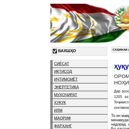
САҲИФАИ 
БАХШҲО
СИЁСАТ
ҳуқу
ИҚТИСОД
ОРОМ
ИҶТИМОИЁТ
НОҲИ
ЭНЕРГЕТИКА
Дар асос
МУҲОҶИРАТ
1205 аз
Тоҷикист
ҲУҚУҚ
сохтмони
ИЛМ
То ин мав
МАОРИФ
менамудем
надорад. 
ФАРҲАНГ
Бо дастги