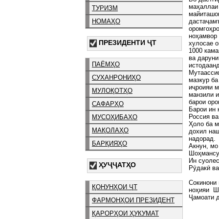
маҳаллаи 
ТУРИЗМ
майиташон
НОМАҲО
дастаҷамъ
оромгоҳро
ноҳамвор 
ПРЕЗИДЕНТИ ҶТ
хулосае о
1000 кама
ва даруни
ПАЁМҲО
истодаанд
Мутаассиф
СУХАНРОНИҲО
мазкур ба
иҷроияи м
МУЛОҚОТҲО
манзили и
барои оро
САФАРҲО
Барои ин 
Россия ва
МУСОҲИБАҲО
Ҳоло ба м
МАҚОЛАҲО
дохил наш
надорад.
БАРҚИЯҲО
Акнун, мо
Шоҳмансу
Ин суолес
ҲУҶҶАТҲО
Рӯдакӣ ва
Сокинони 
ҚОНУНҲОИ ҶТ
ноҳияи Ш
Ҷамоати д
ФАРМОНҲОИ ПРЕЗИДЕНТ
ҚАРОРҲОИ ҲУКУМАТ