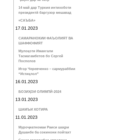
14 май дар Туркия интихоботи
президентӣ баргузор мешавад
«САЪБА»
17.01.2023
САМАРАНОКИИ ФАЪОЛИЯТ ВА
ШАФФОФИЯТ
Мулоқоти Имангали
Тасмагамбетов бо Сергей
Поспелов
Игор Черевченко – сармураббии
“Истиқлол”
16.01.2023
БОЗИҲОИ ОЛИМПӢ-2024
13.01.2023
ШАМЪИ ХОТИРА
11.01.2023
Муроҷиатномаи Раиси шаҳри
Душанбе ба сокинони пойтахт