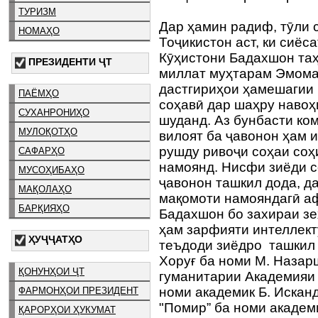
ТУРИЗМ
Дар ҳамин радиф, тӯли 
НОМАҲО
Тоҷикистон аст, ки сиёс
Кӯҳистони Бадахшон та
ПРЕЗИДЕНТИ ҶТ
миллат муҳтарам Эмома
дастгириҳои ҳамешагии
ПАЁМҲО
соҳавӣ дар шаҳру навоҳ
СУХАНРОНИҲО
шуданд. Аз бунбасти ко
МУЛОҚОТҲО
вилоят ба ҷавонон ҳам 
рушду ривоҷи соҳаи соҳ
САФАРҲО
намоянд. Нисфи зиёди 
МУСОҲИБАҲО
ҷавонон ташкил дода, д
МАҚОЛАҲО
мақомоти намояндагӣ аф
БАРҚИЯҲО
Бадахшон бо захираи зе
ҳам зарфияти интеллект
ҲУҶҶАТҲО
теъдоди зиёдро ташкил
Хоруғ ба номи М. Назар
ҚОНУНҲОИ ҶТ
гуманитарии Академияи
номи академик Б. Искан
ФАРМОНҲОИ ПРЕЗИДЕНТ
"Помир” ба номи академ
ҚАРОРҲОИ ҲУКУМАТ