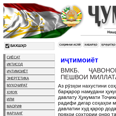
САҲИФАИ АСЛӢ
ХАБАРҲО
ҲУҶҶАТҲО
БАХШҲО
СИЁСАТ
иҷтимоиёт
ИҚТИСОД
ВМКБ. ҶАВОН
ИҶТИМОИЁТ
ПЕШВОИ МИЛЛАТ
ЭНЕРГЕТИКА
Аз рӯзҳои нахустини соҳ
МУҲОҶИРАТ
барқарор намудани ҳуку
ҲУҚУҚ
давлату Ҳукумати Тоҷик
ИЛМ
радифи дигар соҳаҳои м
МАОРИФ
давлатии худ қарор дода
ФАРҲАНГ
пояҳои сохтории онро т