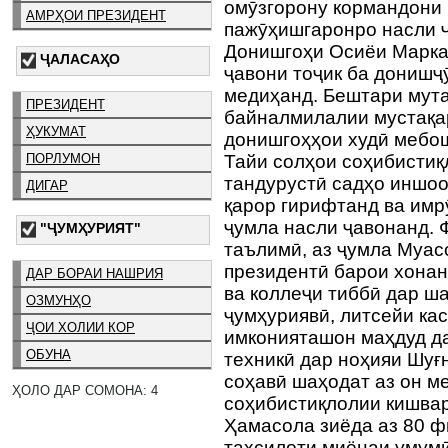
омӯзгорону кормандони 
АМРҲОИ ПРЕЗИДЕНТ
пажӯҳишгаронро насли ҷ
Донишгоҳи Осиёи Марка
ҶАЛАСАҲО
ҷавони тоҷик ба донишҷ
медиҳанд. Бештари мут
ПРЕЗИДЕНТ
байналмилалии мустақар
ҲУКУМАТ
донишгоҳҳои худӣ мебо
ПОРЛУМОН
Тайи солҳои соҳибистиқ
тандурустӣ садҳо иншо
ДИГАР
қарор гирифтанд ва имрӯ
ҷумла насли ҷавонанд. 
"ҶУМҲУРИЯТ"
таълимӣ, аз ҷумла Муас
президентӣ барои хонан
ДАР БОРАИ НАШРИЯ
ва коллеҷи тиббӣ дар ш
ОЗМУНҲО
ҷумҳуриявӣ, литсейи ка
ҶОИ ХОЛИИ КОР
имконияташон маҳдуд да
ОБУНА
техникӣ дар ноҳияи Шуғ
соҳавӣ шаҳодат аз он ме
ҲОЛО ДАР СОМОНА: 4
соҳибистиқлолии кишва
Ҳамасола зиёда аз 80 ф
таҳсилоти миёнаи умумӣ