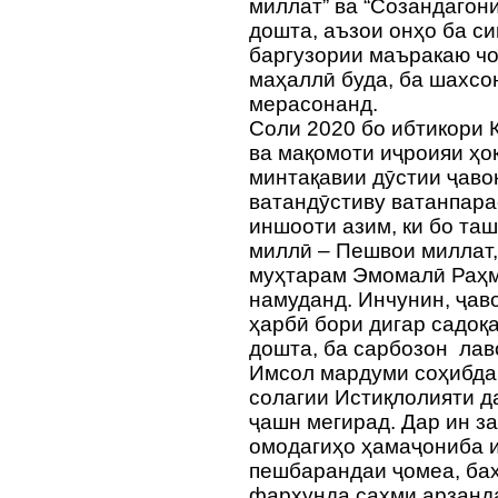
миллат” ва “Созандагон
дошта, аъзои онҳо ба с
баргузории маъракаю ч
маҳаллӣ буда, ба шахсо
мерасонанд.
Соли 2020 бо ибтикори 
ва мақомоти иҷроияи ҳ
минтақавии дӯстии ҷаво
ватандӯстиву ватанпара
иншооти азим, ки бо та
миллӣ – Пешвои миллат
муҳтарам Эмомалӣ Раҳм
намуданд. Инчунин, ҷав
ҳарбӣ бори дигар садоқ
дошта, ба сарбозон лав
Имсол мардуми соҳибдав
солагии Истиқлолияти д
ҷашн мегирад. Дар ин з
омодагиҳо ҳамаҷониба и
пешбарандаи ҷомеа, баҳ
фархунда саҳми арзанда