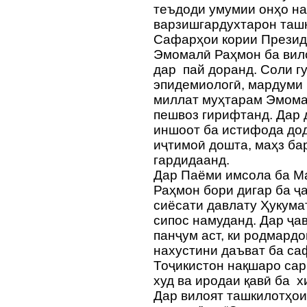
теъдоди умумии онҳо на
варзишгардухтарон таш
Сафарҳои кории Презид
Эмомалӣ Раҳмон ба вил
дар пай доранд. Соли гу
эпидемиологӣ, мардуми 
миллат муҳтарам Эмома
пешвоз гирифтанд. Дар 
иншоот ба истифода дод
иҷтимоӣ дошта, маҳз ба
гардидаанд.
Дар Паёми имсола ба М
Раҳмон бори дигар ба ҷ
сиёсати давлату Ҳукума
сипос намуданд. Дар ҷа
панҷум аст, ки родмардо
нахустини даъват ба с
Тоҷикистон нақшаро сар
худ ва иродаи қавӣ ба 
Дар вилоят ташкилотҳо