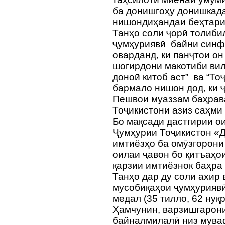
ба донишгоҳу донишкада
нишондиҳандаи беҳтари
Танҳо соли ҷорӣ толиби
ҷумҳуриявӣ байни синфҳ
оварданд, ки панҷтои о
шогирдони макотиби вил
доноӣ китоб аст” ва “То
бармало нишон дод, ки 
Пешвои муаззам баҳрава
Тоҷикистони азиз саҳми
Бо мақсади дастгирии о
Ҷумҳурии Тоҷикистон «
имтиёзҳо ба омӯзгорони 
оилаи ҷавон бо қитъаҳо
қарзии имтиёзнок баҳра
Танҳо дар ду соли ахир
мусобиқаҳои ҷумҳуриявӣ
медал (35 тилло, 62 нуқ
Ҳамчунин, варзишгарон
байналмилалӣ низ мува