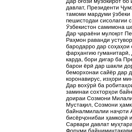
Дар оғози музокирот бо
давлат, Президенти Ҷум
тамоми мардуми ӯзбеки
пешистодаи сисолагии 
Ӯзбекистон самимона ш
Дар ҷараёни мулоқот П
Раҳмон раванди устувор
бародарро дар соҳаҳои 
фарҳангию гуманитарӣ, 
карда, бори дигар ба Пр
барои ёрӣ дар шакли дор
беморхонаи сайёр дар 
коронавирус, изҳори ми
Дар вохӯрӣ ба робитаҳ
заминаи сохторҳои байн
доираи Созмони Милали
Мустақил, Созмони ҳам
байналмилалии наҷоти А
бисёрҷонибаи ҳамкорӣ и
Сарвари давлат муҳтар
Форуми байниминтақавии