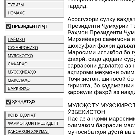
ТУРИЗМ
гардид.
НОМАҲО
Асосгузори сулҳу ваҳда
Президенти Ҷумҳурии Т
ПРЕЗИДЕНТИ ҶТ
Раҳмон Президенти Ҷум
Мирзиёевро самимона ис
ПАЁМҲО
шоҳсуфаи фахрӣ даъват
СУХАНРОНИҲО
Маросими истиқбол бо 
МУЛОҚОТҲО
фахрӣ, садо додани сур
САФАРҲО
сарварони давлатҳо аз 
эҳтироми меҳмони олим
МУСОҲИБАҲО
Тоҷикистон, шиносоӣ бо
МАҚОЛАҲО
гирифта, бо қадамзании
БАРҚИЯҲО
қаровули фахрӣ аз назд
ҲУҶҶАТҲО
МУЛОҚОТУ МУЗОКИРОТ
ӮЗБЕКИСТОН
ҚОНУНҲОИ ҶТ
Пас аз анҷоми маросим
ФАРМОНҲОИ ПРЕЗИДЕНТ
олимақом баррасии мас
муносибатҳои дӯстӣ ва 
ҚАРОРҲОИ ҲУКУМАТ