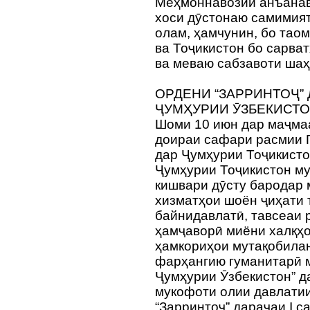
Меҳмоннавозии анъанави
хоси дӯстонаю самимият
олам, ҳамчунин, бо тао
ва Тоҷикистон бо сарва
ва меваю сабзавоти шаҳ
ОРДЕНИ “ЗАРРИНТОҶ” 
ҶУМҲУРИИ ӮЗБЕКИСТО
Шоми 10 июн дар маҷмаа
доираи сафари расмии 
дар Ҷумҳурии Тоҷикист
Ҷумҳурии Тоҷикистон м
кишвари дӯсту бародар 
хизматҳои шоён ҷиҳати 
байнидавлатӣ, тавсеаи 
ҳамҷаворӣ миёни халқҳо
ҳамкориҳои мутақобилан
фарҳангию гуманитарӣ 
Ҷумҳурии Ӯзбекистон” д
мукофоти олии давлати
“Зарринтоҷ” дараҷаи I с