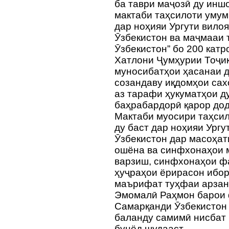
ба таври маҷозӣ ду инш
мактаби таҳсилоти умум
дар ноҳияи Ургути вило
Ӯзбекистон ва маҷмааи 
Ӯзбекистон” бо 200 кат
Хатлони Ҷумҳурии Тоҷик
муносибатҳои ҳасанаи д
созандаву иқдомҳои са
аз тарафи ҳукуматҳои д
баҳрабардорӣ қарор дод
Мактаби муосири таҳсил
ду баст дар ноҳияи Ург
Ӯзбекистон дар масоҳати
ошёна ва синфхонаҳои м
варзиш, синфхонаҳои фа
ҳуҷраҳои ёрирасон ибор
маърифат туҳфаи арзан
Эмомалӣ Раҳмон барои 
Самарқанди Ӯзбекистон
баланду самимӣ нисбат 
бунёд шудааст.