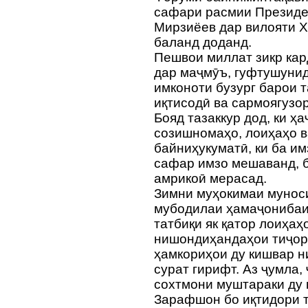
сафари расмии Президе
Мирзиёев дар вилояти Х
баланд доданд.
Пешвои миллат зикр кар
дар маҷмӯъ, гуфтушунид
имконоти бузург барои 
иқтисодӣ ва сармоягузо
Бояд тазаккур дод, ки ҳ
созишномаҳо, лоиҳаҳо 
байниҳукуматӣ, ки ба и
сафар имзо мешаванд, б
амрикоӣ мерасад.
Зимни муҳокимаи мунос
мубодилаи ҳамаҷонибаи
татбиқи як қатор лоиҳаҳ
нишондиҳандаҳои тиҷора
ҳамкориҳои ду кишвар н
сурат гирифт. Аз ҷумла,
сохтмони муштараки ду 
Зарафшон бо иқтидори т