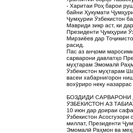
- Харитаи Роҳ барои ру
байни Ҳукумати Ҷумҳури
Ҷумҳурии Ӯзбекистон ба
Мавриди зикр аст, ки д
Президенти Ҷумҳурии Ӯ
Мирзиёев дар Тоҷикисто
расид.
Пас аз анҷоми маросими
сарварони давлатҳо Пр
муҳтарам Эмомалӣ Раҳм
Ӯзбекистон муҳтарам Ш
васеи хабарнигорон ниш
вохӯриро неку назаррас
БОЗДИДИ САРВАРОНИ
ӮЗБЕКИСТОН АЗ ТАБИ
10 июн дар доираи саф
Ӯзбекистон Асосгузори 
миллат, Президенти Ҷум
Эмомалӣ Раҳмон ва меҳ