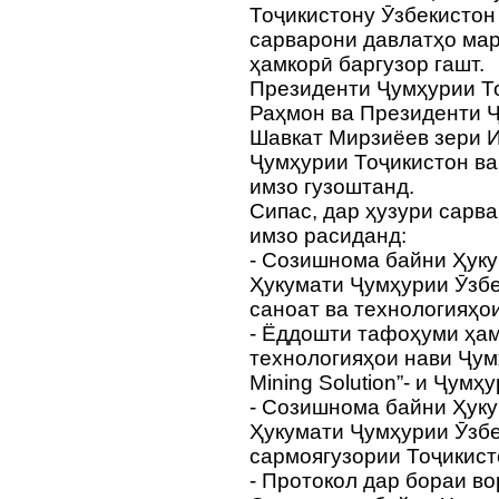
Тоҷикистону Ӯзбекистон
сарварони давлатҳо ма
ҳамкорӣ баргузор гашт.
Президенти Ҷумҳурии Т
Раҳмон ва Президенти 
Шавкат Мирзиёев зери 
Ҷумҳурии Тоҷикистон ва
имзо гузоштанд.
Сипас, дар ҳузури сарв
имзо расиданд:
- Созишнома байни Ҳуку
Ҳукумати Ҷумҳурии Ӯзбе
саноат ва технологияҳои
- Ёддошти тафоҳуми ҳам
технологияҳои нави Ҷум
Mining Solution”- и Ҷумҳ
- Созишнома байни Ҳуку
Ҳукумати Ҷумҳурии Ӯзбе
сармоягузории Тоҷикист
- Протокол дар бораи в