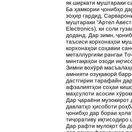
як ширкати муштараки с
Ба ҳамкории ҷонибҳо да
зоҳир гардид. Сарварон
муштараки “Артел Авеста
Electronics), ки соли гу
доданд. Дар зимн, ҷони
таъсиси корхонаҳои муш
корхонаҳои соҳавии сан
металлургияи рангаи Тоҷ
минтақаҳои озоди иқтис
Зимни вохӯрӣ масъалаҳ
амнияти озуқаворӣ барр
дастгирии тарафайн да
афзалиятҳои соҳаи кишо
маҳсулоти асосии хӯрок
Дар ҷараёни музокирот 
давлатҳо ҳисоботи роҳб
ҷонибҳо дар бораи ҳола
тиҷоративу иқтисодиро 
Дар рафти мулоқот ба д