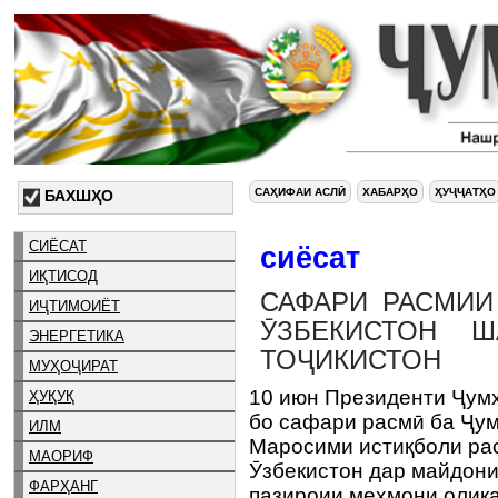
САҲИФАИ АСЛӢ
ХАБАРҲО
ҲУҶҶАТҲО
БАХШҲО
СИЁСАТ
сиёсат
ИҚТИСОД
САФАРИ РАСМИИ
ИҶТИМОИЁТ
ӮЗБЕКИСТОН Ш
ЭНЕРГЕТИКА
ТОҶИКИСТОН
МУҲОҶИРАТ
10 июн Президенти Ҷум
ҲУҚУҚ
бо сафари расмӣ ба Ҷум
ИЛМ
Маросими истиқболи ра
МАОРИФ
Ӯзбекистон дар майдони 
ФАРҲАНГ
пазироии меҳмони олиқа