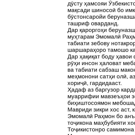
дӯсту ҳамсояи Ӯзбекист
мақсади шиносоӣ бо имк
бӯстонсаройи беруназша
ташриф оварданд.
Дар қароргоҳи беруназ
муҳтарам Эмомалӣ Раҳм
табиати зебову нотакро
шаршараҳоро тамошо ка
Дар ҳақиқат боду ҳавои
рӯҳи инсон ҳаловат меб
ва табиати сабзаш мако
меҳмонони сатҳи олӣ, а
хориҷӣ, гардидааст.
Ҳадаф аз баргузор кард
муаррифии мавзеъҳои з
биҳиштосоямон мебоша
Мавриди зикри хос аст,
Эмомалӣ Раҳмон бо анъ
тоҷикона маҳбубияти хо
Тоҷикистонро самимона