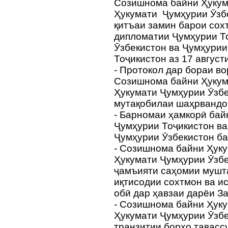
Созишнома байни Ҳукум
Ҳукумати Ҷумҳурии Ӯзбе
қитъаи замин барои сох
дипломатии Ҷумҳурии Т
Ӯзбекистон ва Ҷумҳурии
Тоҷикистон аз 17 август
- Протокол дар бораи в
Созишнома байни Ҳукум
Ҳукумати Ҷумҳурии Ӯзб
мутақобилаи шаҳрвандон
- Барномаи ҳамкорӣ бай
Ҷумҳурии Тоҷикистон ва
Ҷумҳурии Ӯзбекистон 
- Созишнома байни Ҳуку
Ҳукумати Ҷумҳурии Ӯзб
ҷамъияти саҳомии мушта
иқтисодии сохтмон ва и
обӣ дар ҳавзаи дарёи З
- Созишнома байни Ҳуку
Ҳукумати Ҷумҳурии Ӯзбе
транзитии борҳо тавасс