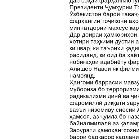
дар соҳаи фарҳангию гу
Президенти Ҷумҳурии Т
Ӯзбекистон барои таваҷ
фарҳангии тоҷикони аҳо
миннатдории махсус кар
Дар доираи ҳамкориҳои 
хотири таҳкими дӯстии 
кишвар, ки таърихи қад
расиданд, ки оид ба ҳа
нобиғаҳои адабиёту фа
Алишер Навоӣ як филми
намоянд.
Ҳангоми баррасии мавз
мубориза бо терроризми
радикализми динӣ ва ҷи
фаромиллӣ диққати зару
вазъи низомиву сиёсии 
ҳамсоя, аз ҷумла бо на
байналмилалӣ аз қаламр
Зарурати ҳамоҳангсози
барои барқарор кардани