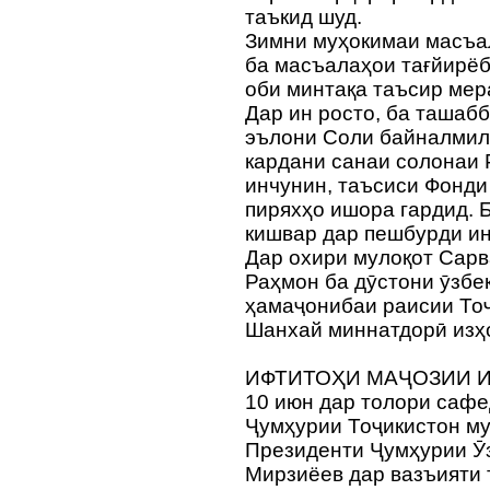
таъкид шуд.
Зимни муҳокимаи масъа
ба масъалаҳои тағйирёб
оби минтақа таъсир мер
Дар ин росто, ба ташаб
эълони Соли байналмил
кардани санаи солонаи 
инчунин, таъсиси Фонд
пиряхҳо ишора гардид. 
кишвар дар пешбурди ин
Дар охири мулоқот Сар
Раҳмон ба дӯстони ӯзбе
ҳамаҷонибаи раисии То
Шанхай миннатдорӣ изҳ
ИФТИТОҲИ МАҶОЗИИ 
10 июн дар толори саф
Ҷумҳурии Тоҷикистон м
Президенти Ҷумҳурии Ӯ
Мирзиёев дар вазъияти 