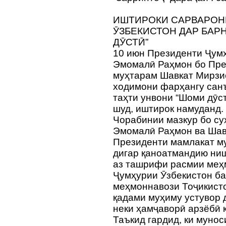
ИШТИРОКИ САРВАРОН
ӮЗБЕКИСТОН ДАР БАР
ДӮСТӢ”
10 июн Президенти Ҷум
Эмомалӣ Раҳмон бо Пре
муҳтарам Шавкат Мирзи
ходимони фарҳангу санъ
таҳти унвони “Шоми дӯст
шуд, иштирок намуданд.
Чорабинии мазкур бо су
Эмомалӣ Раҳмон ва Шавк
Президенти мамлакат м
дигар қаноатмандию ниш
аз ташрифи расмии меҳ
Ҷумҳурии Ӯзбекистон б
меҳмоннавози Тоҷикисто
қадами муҳиму устувор 
неки ҳамҷаворӣ арзёбӣ 
Таъкид гардид, ки муно