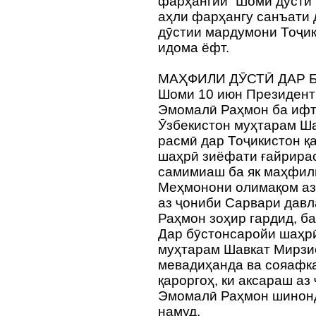
фарҳангии “Шоми дӯстӣ”
аҳли фарҳангу санъати 
дӯстии мардумони Тоҷик
идома ёфт.
МАҲФИЛИ ДӮСТӢ ДАР
Шоми 10 июн Президент
Эмомалӣ Раҳмон ба ифт
Ӯзбекистон муҳтарам Ша
расмӣ дар Тоҷикистон қ
шаҳрӣ зиёфати ғайрирас
самимиаш ба як маҳфили
Меҳмонони олимақом аз 
аз ҷониби Сарвари дав
Раҳмон зоҳир гардид, б
Дар бӯстонсаройи шаҳр
муҳтарам Шавкат Мирзи
мевадиҳанда ва сояафк
қароргоҳ, ки аксараш аз
Эмомалӣ Раҳмон шинонд
намуд.