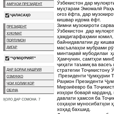
Ӯзбекистон дар мулоқот
АМРҲОИ ПРЕЗИДЕНТ
муҳтарам Эмомалӣ Раҳм
оғоз ёфта, дар музокир
ҶАЛАСАҲО
кишвар идома ёфт.
Зимни музокироти сарва
ПРЕЗИДЕНТ
Ӯзбекистон дар мулоқот
ҲУКУМАТ
ҳамдигарфаҳмии комил,
ПОРЛУМОН
байнидавлатии ду кишва
масъалаҳои мубрами рӯ
ДИГАР
минтақавӣ мубодилаи ҳ
"ҶУМҲУРИЯТ"
Ҳамчунин, самтҳои мин
ҷиҳати таъмиқ ва васеъ
стратегии Тоҷикистону 
ДАР БОРАИ НАШРИЯ
Президенти Ҷумҳурии Т
ОЗМУНҲО
Раҳмон Президенти Ҷум
ҶОИ ХОЛИИ КОР
Мирзиёевро ба Тоҷикис
ОБУНА
изҳори боварӣ карданд,
давлати ҳамсоя ба Тоҷи
ҲОЛО ДАР СОМОНА: 7
соҳаҳои муносибатҳои ҳ
хоҳад бахшид.