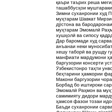
қаъри таърих реша меги
ташаббусҳои муштараки 
Зимни суханронии худ 
муҳтарам Шавкат Мирзиё
дӯстона ва бародарона
муҳтарам Эмомалӣ Раҳм
хушҳолӣ ва сипосу қадр
Дар баромади худ сарва
анъанаи неки муносибат
хешу таборӣ ва рушду г
манфиати мардумони ҳа
баргузории консерти ус
Ӯзбекистонро таҳти унв
беҳтарини ҳамкории фа
Макони баргузории чора
Борбад бо иштироки са
Эмомалӣ Раҳмон ва муҳ
самимияту дидори марду
ҳамсоя фазои тозаи идо
Баъди суханронии сарв