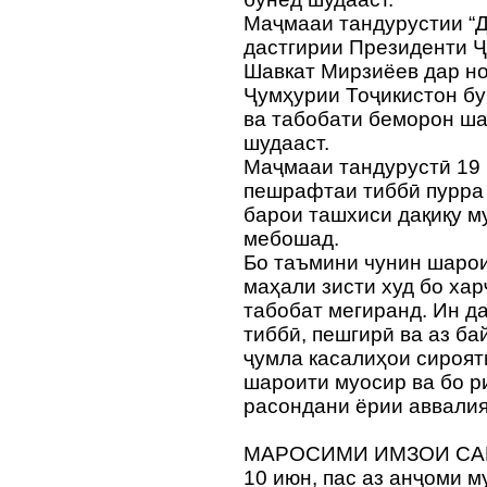
Маҷмааи тандурустии “Д
дастгирии Президенти 
Шавкат Мирзиёев дар н
Ҷумҳурии Тоҷикистон бу
ва табобати беморон ш
шудааст.
Маҷмааи тандурустӣ 19 
пешрафтаи тиббӣ пурра 
барои ташхиси дақиқу м
мебошад.
Бо таъмини чунин шарои
маҳали зисти худ бо хар
табобат мегиранд. Ин д
тиббӣ, пешгирӣ ва аз ба
ҷумла касалиҳои сироятӣ
шароити муосир ва бо р
расондани ёрии аввали
МАРОСИМИ ИМЗОИ СА
10 июн, пас аз анҷоми 