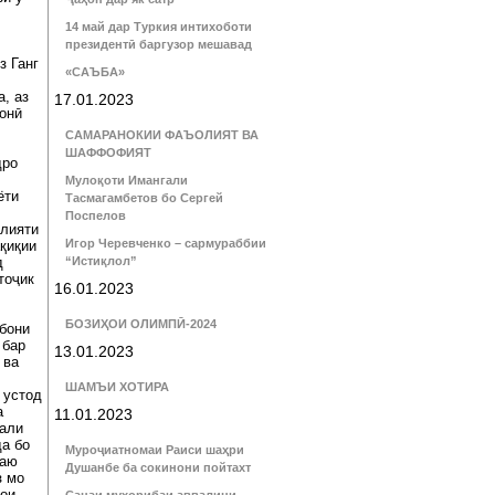
14 май дар Туркия интихоботи
президентӣ баргузор мешавад
з Ганг
«САЪБА»
, аз
17.01.2023
онӣ
САМАРАНОКИИ ФАЪОЛИЯТ ВА
ШАФФОФИЯТ
дро
Мулоқоти Имангали
ёти
Тасмагамбетов бо Сергей
Поспелов
олияти
Игор Черевченко – сармураббии
қиқии
д
“Истиқлол”
тоҷик
16.01.2023
БОЗИҲОИ ОЛИМПӢ-2024
абони
 бар
13.01.2023
 ва
ШАМЪИ ХОТИРА
 устод
а
11.01.2023
ъали
да бо
Муроҷиатномаи Раиси шаҳри
таю
Душанбе ба сокинони пойтахт
з мо
ҳои