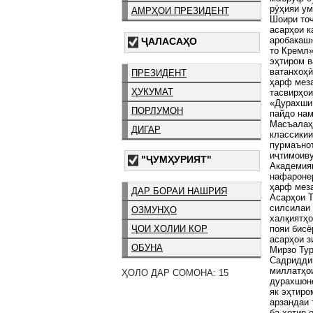
рӯҳияи у
АМРҲОИ ПРЕЗИДЕНТ
Шоири то
асарҳои к
аробакаш»
ҶАЛАСАҲО
то Кремл»
эҳтиром в
ватанхоҳӣ
ПРЕЗИДЕНТ
ҳарф меза
ҲУКУМАТ
тасвирҳо
«Дурахши 
ПОРЛУМОН
пайдо на
Масъалаҳо
ДИГАР
классикии
пурмаънот
иҷтимоиву
"ҶУМҲУРИЯТ"
Академияи
нафаронер
ҳарф мез
ДАР БОРАИ НАШРИЯ
Асарҳои Т
силсилаи 
ОЗМУНҲО
халқиятҳо
пояи бисё
ҶОИ ХОЛИИ КОР
асарҳои з
ОБУНА
Мирзо Тур
Садриддин
миллатҳои
ҲОЛО ДАР СОМОНА: 15
дурахшоне
як эҳтиро
арзандаи 
ба хотир 