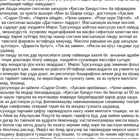
мумибашарӣ пайдо намудааст.
ҷик баъди иншои силсилаи шеърҳои «Қиссаи Ҳиндустон» ба офаридани
алонҳаҷм, аз ҷумла ашъори «Ман аз Шарқи озод», достонҳои «Ҳасани
, «Садои Осиё», «Чароғи абадӣ», «Ҷони ширин», «Роҳи нури Офтоб», «А
 ва силсилаи ашъори «Дастовез» пардохт. Масъалаҳои ахлоқи инсонӣ,
а садоқат дар эҷодиёти Мирзо Турсунзода ҷойгоҳи махсусро касб намуда
, меҳнатдӯстӣ, эҳтирому якдигарфаҳмӣ ва васфи сифатҳои шоистаи инс
наду барои хубтару беҳтар ошкор сохтани масъалаҳои панду ахлоқӣ аз
и тамсилӣ фаровон истифода мекунад. Мисоли равшани ин дар шеърҳои
қуллаҳо», «Дарахти булут», «Ток ва замин», «Инсон ва кӯҳ» тасдиқи ху
мудаанд.
и панду ахлоқ дар муносибати шоир пайванди азалӣ бо анъанаи адаби
 тоҷик доштанро бозгӯ намуда, эҷодиёти суханвари вассофи сулҳро
ару мондагор рӯи коғаз овардааст. Мирзо Турсунзода дар заминаи фаъ
 фарҳангӣ ҳам, замоне ки раёсати Иттифоқи нависандагон ва узвияти ҳа
 илмҳоро бар уҳда дошт, ин рисолатро бошарафона анҷом дод ва кӯши
о тарбият намояд, ки меросбари ин суннату оине, ки аз нубуғи миллати 
анад, бошанд.
урсунзода аз қабили «Садои Осиё», «Ҳасани аробакаш», «Ҷони ширин»,
ашъори ба модар бахшидашуда, «Қиссаи Ҳиндустон» ба бештар аз 50 з
и ҷаҳон тарҷума ва мунташиру мавриди баҳрабардорӣ қарор дода шуда,
ре аз достонҳои устод филмномаҳову намоишномаҳои синамоиву театрӣ
иёди симфониву операвӣ таҳия ва ба маъраз гузошта шудаанд.
сунзода парчами ҳифзу гиромидошти нангу номи миллати тоҷикро, ки аз
 Айнӣ ва Абулқосим Лоҳутӣ ба мерос гирифта буд, дар миёни қавмҳо в
 дигар бо тавоноӣ ва қудрати бемонанду хастагинопазираш мисли маш
 болои сар нигоҳ дошту бо иззату икроми зиёд онро ба наслҳои минбаъ
м беолоиш расонд. Имрӯз мо бояд арҷгузор ва гиромидори мероси шоис
таъриху фарҳанги гузаштаи худ бошем, то ояндагон бо некию ифтихор а
оваранд ва чун устод Мирзо Турсунзода дар қалбу ёдҳои тоҷикону халқ