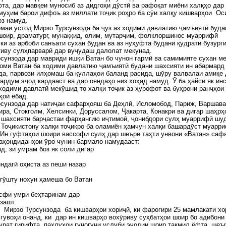
та, дар мавқеи муносиб аз дидгоҳи дӯстӣ ва рафоқат миёни халқҳо дар
муҳим барои дифоъ аз миллати тоҷик роҳро ба сӯи халқу кишварҳои Ос
оз намуд.
маи устод Мирзо Турсунзода ба ҷуз аз ходими давлатию ҷамъиятӣ буда
шоир, драматург, мунаққид, олим, мутарҷим, фолклоршинос муаррифӣ
ки аз арбоби санъати сухан будан ва аз нуҳуфта будани қудрати бузург
тиву сулҳпарварӣ дар вуҷудаш далолат мекунад.
сунзода дар мавриди ишқи Ватан бо чунон гармӣ ва самимияте сухан ме
номи Ватан ба ходими давлатию ҷамъиятӣ будани шахсияти ин абармард
да, парвози илҳомаш ба қуллаҳои баланд расида, шӯру валвалаи амиқе 
ардум эҷод кардааст ва дар ояндаҳо низ хоҳад намуд. Ӯ ба ҳайси як ин
ходими давлатӣ мекӯшид то халқи тоҷик аз ҳурофот ва буҳрони ранҷҳои
ҳоӣ ёбад.
сунзода дар натиҷаи сафарҳояш ба Деҳлӣ, Исломобод, Париж, Варшава
ира, Стокголм, Хелсинки, Доруссалом, Ҷакарта, Конакри ва дигар шаҳрҳ
 шахсияти барҷастаи фарҳангию иҷтимоӣ, ҷонибдори сулҳ муаррифӣ шу
Тоҷикистону халқи тоҷикро ба оламиён ҳамчун халқи башардӯст муарр
Ин гуфтаҳои шоири вассофи сулҳ дар шеъре таҳти унвони «Ватан» саф
аҳондиданҳои ӯро чунин бармало намудааст:
д, зи умрам боз як соли дигар
ндагӣ оҳиста аз пеши назар
 гӯшту нохун ҳамеша бо Ватан
исфи умри беҳтаринам дар
зашт.
Мирзо Турсунзода ба кишварҳои хориҷӣ, ки фарогири 25 мамлакати хо
гувоҳи онанд, ки дар ин кишварҳо вохӯриву суҳбатҳои шоир бо адибони
рат гирифта, паҳлуҳои гуногуни услуби эҷодии шоир такмил ёфта, шеъ