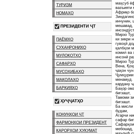
маҳсуб ёф
ТУРИЗМ
вазъияти 
Африқо б
НОМАҲО
Зиндагино
инчунин, 
мешавад, 
ПРЕЗИДЕНТИ ҶТ
инсондӯс
Мирзо Тур
ки зикри 
ПАЁМҲО
гувоҳӣ до
СУХАНРОНИҲО
қалбҳои м
комил ва 
МУЛОҚОТҲО
инсонӣ ра
Мирзо Тур
САФАРҲО
Вена, Қоҳ
ҷаҳон чун
МУСОҲИБАҲО
Ҷумҳурии 
менамуд. 
МАҚОЛАҲО
кардану ҷ
БАРҚИЯҲО
Баҳор ома
бигзашт,
Тамоми зи
ҲУҶҶАТҲО
бигзашт.
Ба мисли
будам,
ҚОНУНҲОИ ҶТ
Агарчи н
сафар биг
ФАРМОНҲОИ ПРЕЗИДЕНТ
Сафарҳои 
мебошад, 
ҚАРОРҲОИ ҲУКУМАТ
маъруф су