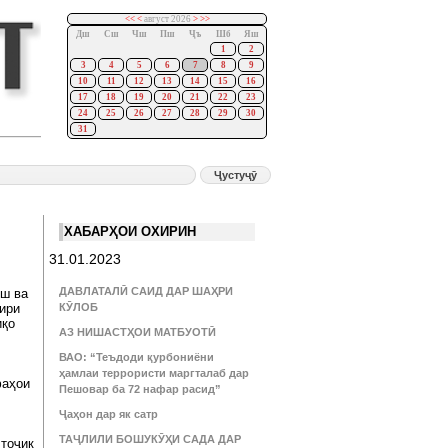
<<
<
август 2026
>
>>
Дш
Сш
Чш
Пш
Ҷъ
Шб
Яш
1
2
3
4
5
6
7
8
9
10
11
12
13
14
15
16
17
18
19
20
21
22
23
24
25
26
27
28
29
30
31
ХАБАРҲОИ ОХИРИН
31.01.2023
ДАВЛАТАЛӢ САИД ДАР ШАҲРИ
иш ва
ири
КӮЛОБ
иқо
АЗ НИШАСТҲОИ МАТБУОТӢ
ВАО: “Теъдоди қурбониёни
ҳамлаи террористи маргталаб дар
фаҳои
Пешовар ба 72 нафар расид”
Ҷаҳон дар як сатр
ТАҶЛИЛИ БОШУКӮҲИ САДА ДАР
 тоҷик