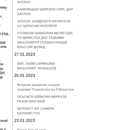
ХАТЛОН
иёву
НАМОЯНДАИ ШИРКАТИ CNPC ДАР
ХАТЛОН
н,
ХАТЛОН. БАРДОШТИ ИХТИСОСӢ
и
АЗ ҶАЛАСАИ НАЗОРАТӢ
гӯяд,
СОЗМОНИ ҲАМКОРИИ ИҚТИСОДӢ.
ТОҶИКИСТОН ДАР ТАҲКИМИ
дар
ФАЪОЛИЯТИ СОЗМОН НАҚШИ
сони
МУАССИР ДОРАД
27.01.2023
,
ои
БМТ. ПАЁМ САРМАШҚИ
да,
ФАЪОЛИЯТ ХОҲАД БУД
ифӣ
25.01.2023
ар
Вохӯрии вазирони корҳои
хориҷии Тоҷикистон ва Ӯзбекистон
ТАЪСИСИ АВВАЛИН МАРКАЗИ
ҒИЗОИ МАКТАБӢ
МУЛОҚОТ БО САФИРИ
ҚАЗОҚИСТОН
23.01.2023
риҷӣ
ри ӯ
Ҷаҳон дар як сатр