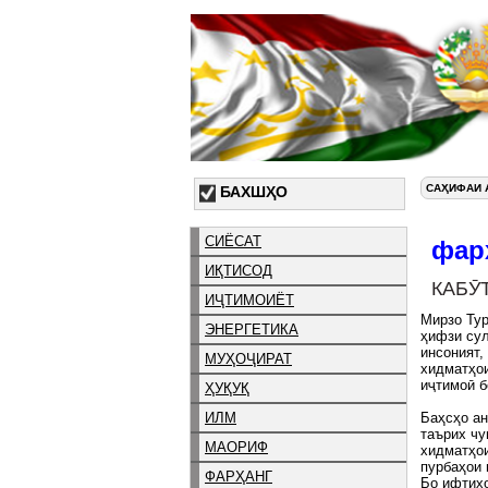
САҲИФАИ 
БАХШҲО
СИЁСАТ
фар
ИҚТИСОД
КАБӮ
ИҶТИМОИЁТ
Мирзо Тур
ЭНЕРГЕТИКА
ҳифзи сул
инсоният,
МУҲОҶИРАТ
хидматҳои
иҷтимоӣ б
ҲУҚУҚ
ИЛМ
Баҳсҳо ан
таърих чу
МАОРИФ
хидматҳои
пурбаҳои 
ФАРҲАНГ
Бо ифтихо