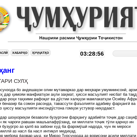
03:28:56
АСЛӢ
ХАБАРҲО
ҲУҶҶАТҲО
ҳанг
ТАРИ СУЛҲ
сунзода бо андешаҳои олии мутамарказ дар меҳвари умумиинсонӣ, арз
ҳ дар ҳимояи манфиатҳои аҳли заҳмат, ҳисси масъулият нисбат ба тақд
 дар роҳи таҳкими рафоқат ва дӯстии халқҳои мамлакатҳои Осиёву Афр
 беназир ба сомон расонда, тавассути фаъолияти адабиву фарҳангӣ ва
о ҳиссу масъулияти инсондӯстона гомҳои устувор ниҳодааст.
дар шоҳкориҳои безаволи бузургони фарҳангу адабиёти тоҷик дар саҳи
н як чароғи равшан машъалафрӯзанд, ки миллати тоҷик тӯли қарнҳо ин
 бузургро аз қалб ва забони худ ба фаромӯшӣ надода, чун як мероси
миллӣ аз насл ба насл интиқол медиҳад.
р мебояд ёдовар шуд, ки Мирзо Турсунзода аз ворисони асили миллати