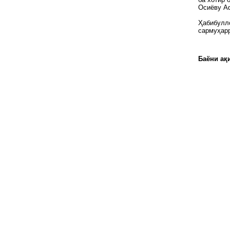
Осиёву А
Ҳабибулл
сармуҳарр
Баёни ақи