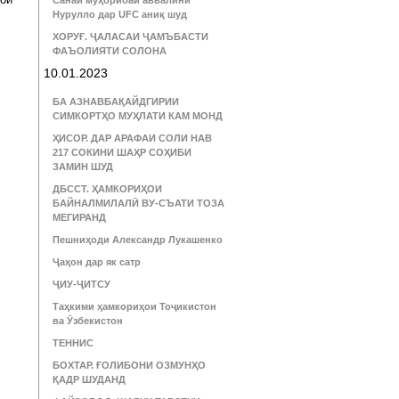
Санаи муҳорибаи аввалини
Нурулло дар UFC аниқ шуд
ХОРУҒ. ҶАЛАСАИ ҶАМЪБАСТИ
ФАЪОЛИЯТИ СОЛОНА
10.01.2023
БА АЗНАВБАҚАЙДГИРИИ
СИМКОРТҲО МУҲЛАТИ КАМ МОНД
ҲИСОР. ДАР АРАФАИ СОЛИ НАВ
217 СОКИНИ ШАҲР СОҲИБИ
ЗАМИН ШУД
ДБССТ. ҲАМКОРИҲОИ
БАЙНАЛМИЛАЛӢ ВУ-СЪАТИ ТОЗА
МЕГИРАНД
Пешниҳоди Александр Лукашенко
Ҷаҳон дар як сатр
ҶИУ-ҶИТСУ
Таҳкими ҳамкориҳои Тоҷикистон
ва Ӯзбекистон
ТЕННИС
БОХТАР. ҒОЛИБОНИ ОЗМУНҲО
ҚАДР ШУДАНД