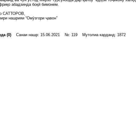
фриқо абадзинда боқӣ бимонем.
о САТТОРОВ,
ири нашрияи “Омӯзгори ҷавон”
да (0)
Санаи нашр: 15.06.2021 №: 119 Мутолиа карданд: 1872