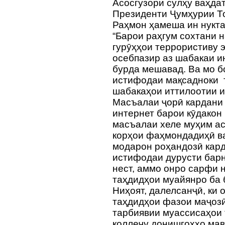
Асосгузори сулҳу ваҳда
Президенти Ҷумҳурии Т
Раҳмон ҳамеша ин нукта
“Барои раҳгум сохтани 
гурӯҳҳои террористиву 
осебпазир аз шабакаи и
бурда мешавад. Ва мо б
истифодаи мақсадноки 
шабакаҳои иттилоотии и
Масъалаи ҷорӣ кардани 
интернет барои кӯдакон 
масъалаи хеле муҳим аст
корҳои фаҳмондадиҳӣ в
модарон роҳандозӣ кард,
истифодаи дурусти барн
нест, аммо онро сарфи 
таҳдидҳои муайянро ба 
Ниҳоят, далелсанҷӣ, ки
таҳдидҳои фазои маҷозӣ
тарбиявии муассисаҳои 
коллеҷу донишгоҳҳо мав