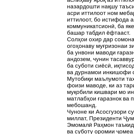
назардошти нақшу таъси
асри иттилоот ном меба
иттилоот, бо истифода 
коммуникатсионӣ, ба як
башар табдил ёфтааст.
Солҳои охир дар сомона
огоҳонаву муғризонаи з
ба унвони маводи ғараз
андозем, чунин тасаввур
ба суботи сиёсӣ, иқтис
ва дурнамои инкишофи 
Мутобиқи маълумоти та
фоизи маводе, ки аз та
муқобили кишвари мо ин
матлабҳои ғаразнок ва 
мебошанд.
Чуноне ки Асосгузори с
миллат, Президенти Ҷум
Эмомалӣ Раҳмон таъкид
ва суботу оромии ҷомеа