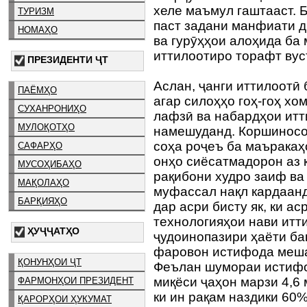
хеле маъмул гаштааст. 
ТУРИЗМ
паст задани манфиати д
НОМАҲО
ва гурӯҳҳои алоҳида ба
иттилоотиро торафт вус
ПРЕЗИДЕНТИ ҶТ
Аслан, ҷанги иттилоотӣ 
ПАЁМҲО
агар силоҳҳо гоҳ-гоҳ х
СУХАНРОНИҲО
лафзӣ ва набардҳои итт
МУЛОҚОТҲО
намешуданд. Коршиносо
соҳа роҷеъ ба маъракаҳо
САФАРҲО
онҳо сиёсатмадорон аз 
МУСОҲИБАҲО
рақибони худро заиф ва
МАҚОЛАҲО
муфассал нақл кардаанд
БАРҚИЯҲО
дар асри бисту як, ки а
технологияҳои нави итт
ҲУҶҶАТҲО
ҷудоинопазири ҳаёти ба
фаровон истифода меш
ҚОНУНҲОИ ҶТ
Феълан шумораи истифо
миқёси ҷаҳон марзи 4,6
ФАРМОНҲОИ ПРЕЗИДЕНТ
ки ин рақам наздики 60
ҚАРОРҲОИ ҲУКУМАТ