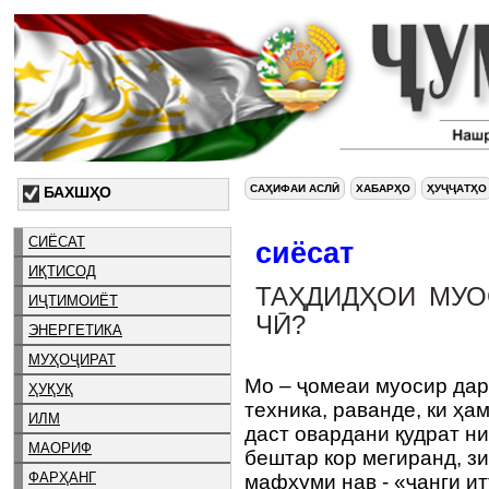
САҲИФАИ АСЛӢ
ХАБАРҲО
ҲУҶҶАТҲО
БАХШҲО
СИЁСАТ
сиёсат
ИҚТИСОД
ТАҲДИДҲОИ МУО
ИҶТИМОИЁТ
ЧӢ?
ЭНЕРГЕТИКА
МУҲОҶИРАТ
Мо – ҷомеаи муосир дар
ҲУҚУҚ
техника, раванде, ки ҳ
ИЛМ
даст овардани қудрат ни
МАОРИФ
бештар кор мегиранд, з
ФАРҲАНГ
мафҳуми нав - «ҷанги и