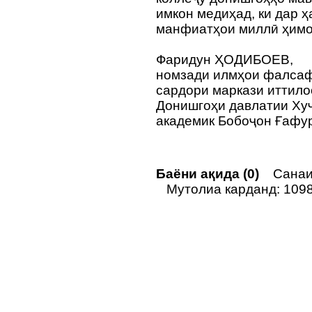
имкон медиҳад, ки дар ҳ
манфиатҳои миллӣ ҳимо
Фаридун ҲОДИБОЕВ,
номзади илмҳои фалса
сардори маркази иттило
Донишгоҳи давлатии Ху
академик Бобоҷон Ғафу
Баёни ақида (0)
Санаи 
Мутолиа карданд: 109