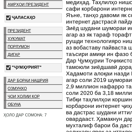
медиҳад. Таҳлилҳо нишо
АМРҲОИ ПРЕЗИДЕНТ
сафи корбарони интерне
Яъне, танҳо давоми як 
ҶАЛАСАҲО
интернет дастрасӣ пайд
Зиёд шудани шумораи и
ПРЕЗИДЕНТ
агар аз як тараф тораф
ҲУКУМАТ
рушди технологияро ниш
ПОРЛУМОН
аз вобаставу пайваста 
таъсири амиқи ин фазо 
ДИГАР
Дар Ҷумҳурии Тоҷикисто
тамоюли зиёдшавӣ дора
"ҶУМҲУРИЯТ"
Хадамоти алоқаи назди
агар соли 2019 шумора
ДАР БОРАИ НАШРИЯ
2,9 миллион нафарро т
ОЗМУНҲО
соли 2020 ба 3,18 милл
ҶОИ ХОЛИИ КОР
Тибқи таҳлилҳои корши
ОБУНА
корбарони интернет ҷиҳ
ва дастрас шудани итт
ҲОЛО ДАР СОМОНА: 7
овардааст. Ҳамакнун да
мухталиф барои ба даст
аслиҳаву яроқ аз иттило