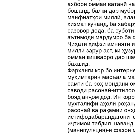
ахбори оммаи ватанӣ на
бошанд, балки дар мубо
манфиатҳои миллӣ, алал
хизмат кунанд, ба хаба
сазовор дода, ба субот
эътимоди мардумро ба ф
Ҷиҳати ҳифзи амнияти 
миллӣ зарур аст, ки ҳу
оммаи кишварро дар шаб
бахшид.
Фарҳанги кор бо интерн
муҳимтарин масъала маҳ
самти ба роҳ мондани о
саводи расонаӣ-иттилоо
бояд анҷом дод. Ин кор
мухталифи аҳолӣ роҳанд
расонаӣ ва рақамии онҳ
истифодабарандагони о
иҷтимоӣ табдил шаванд 
(манипуляция)-и фазои 