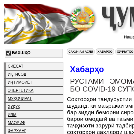
САҲИФАИ АСЛӢ
ХАБАРҲО
ҲУҶҶАТҲО
БАХШҲО
СИЁСАТ
Хабарҳо
ИҚТИСОД
РУСТАМИ ЭМОМ
ИҶТИМОИЁТ
БО COVID-19 СУ
ЭНЕРГЕТИКА
Сохторҳои тандурустии
МУҲОҶИРАТ
шуданд, ки маъракаи эм
ҲУҚУҚ
бар зидди бемории сиро
ИЛМ
барои омодагӣ ва таъми
МАОРИФ
таҷҳизоти зарурӣ тадби
ФАРҲАНГ
сохторҳои дахлдори шаҳ