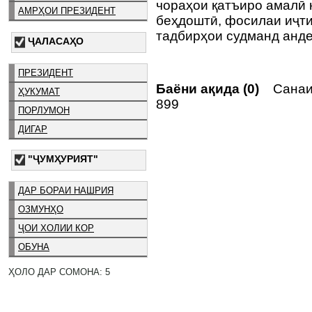
чораҳои қатъиро амалӣ 
АМРҲОИ ПРЕЗИДЕНТ
беҳдоштӣ, фосилаи иҷти
тадбирҳои судманд анд
ҶАЛАСАҲО
ПРЕЗИДЕНТ
Баёни ақида (0)
Санаи 
ҲУКУМАТ
899
ПОРЛУМОН
ДИГАР
"ҶУМҲУРИЯТ"
ДАР БОРАИ НАШРИЯ
ОЗМУНҲО
ҶОИ ХОЛИИ КОР
ОБУНА
ҲОЛО ДАР СОМОНА: 5