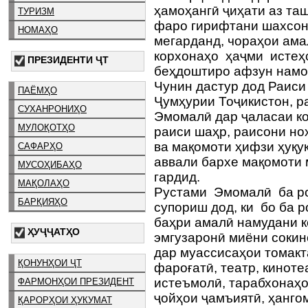
ҳамоҳангӣ ҷиҳати аз та
ТУРИЗМ
фаро гирифтани шахсоне
НОМАҲО
мегарданд, чораҳои ам
корхонаҳо ҳаҷми истеҳ
ПРЕЗИДЕНТИ ҶТ
беҳдоштиро афзун намо
Чунин дастур дод Раис
ПАЁМҲО
Ҷумҳурии Тоҷикистон, 
СУХАНРОНИҲО
Эмомалӣ дар ҷаласаи ко
МУЛОҚОТҲО
раиси шаҳр, раисони но
ва мақомоти ҳифзи ҳуқу
САФАРҲО
аввали бархе мақомоти 
МУСОҲИБАҲО
гардид.
МАҚОЛАҲО
Рустами Эмомалӣ ба ро
БАРҚИЯҲО
супориш дод, ки бо ба 
баҳри амалӣ намудани 
ҲУҶҶАТҲО
эмгузаронӣ миёни сокин
дар муассисаҳои томакт
ҚОНУНҲОИ ҶТ
фароғатӣ, театр, киноте
истеъмолӣ, тарабхонаҳо
ФАРМОНҲОИ ПРЕЗИДЕНТ
ҷойҳои ҷамъиятӣ, ҳанго
ҚАРОРҲОИ ҲУКУМАТ