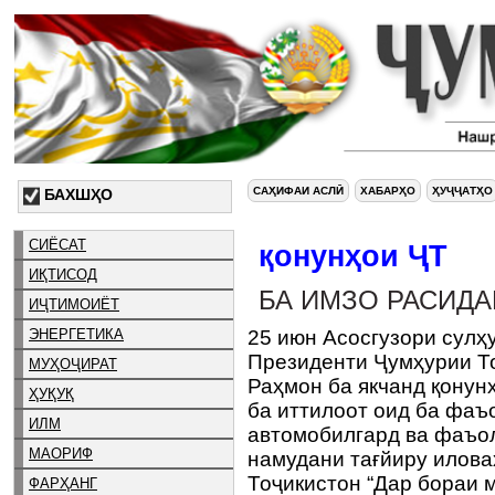
САҲИФАИ АСЛӢ
ХАБАРҲО
ҲУҶҶАТҲО
БАХШҲО
СИЁСАТ
қонунҳои ҶТ
ИҚТИСОД
БА ИМЗО РАСИДА
ИҶТИМОИЁТ
ЭНЕРГЕТИКА
25 июн Асосгузори сулҳ
Президенти Ҷумҳурии Т
МУҲОҶИРАТ
Раҳмон ба якчанд қонун
ҲУҚУҚ
ба иттилоот оид ба фаъо
ИЛМ
автомобилгард ва фаъол
МАОРИФ
намудани тағйиру илова
Тоҷикистон “Дар бораи м
ФАРҲАНГ