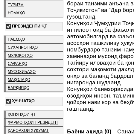
бораи танзими анъана 
ТУРИЗМ
Тоҷикистон” ва “Дар бо
НОМАҲО
гузоштанд.
Қонунҳои Ҷумҳурии Тоҷи
ПРЕЗИДЕНТИ ҶТ
иттилоот оид ба фаъоли
автомобилгард ва фаъол
ПАЁМҲО
асосҳои ташкиливу ҳуқу
СУХАНРОНИҲО
номбурдаро танзим наму
заминаҳои мусоид фаро
МУЛОҚОТҲО
Тағйиру иловаҳои ба қо
САФАРҲО
сохтори мақомоти дахл
МУСОҲИБАҲО
онҳо ва баланд бардош
МАҚОЛАҲО
нигаронда шудаанд.
БАРҚИЯҲО
Қонунҳои баимзорасида,
озодиҳои инсон, таъмин
ҲУҶҶАТҲО
ҷойҳои нави кор ва беҳ
гаштаанд.
ҚОНУНҲОИ ҶТ
ФАРМОНҲОИ ПРЕЗИДЕНТ
ҚАРОРҲОИ ҲУКУМАТ
Баёни ақида (0)
Санаи 