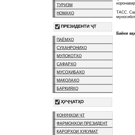
коронавир
ТУРИЗМ
ТАСС. Саф
НОМАҲО
муносибот
ПРЕЗИДЕНТИ ҶТ
Баёни ақи
ПАЁМҲО
СУХАНРОНИҲО
МУЛОҚОТҲО
САФАРҲО
МУСОҲИБАҲО
МАҚОЛАҲО
БАРҚИЯҲО
ҲУҶҶАТҲО
ҚОНУНҲОИ ҶТ
ФАРМОНҲОИ ПРЕЗИДЕНТ
ҚАРОРҲОИ ҲУКУМАТ