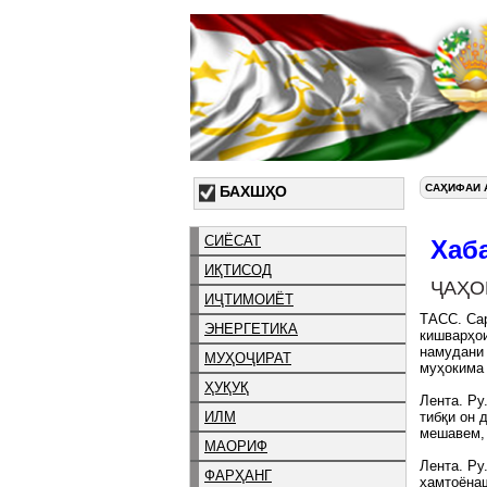
САҲИФАИ 
БАХШҲО
СИЁСАТ
Хаб
ИҚТИСОД
ҶАҲО
ИҶТИМОИЁТ
ТАСС. Сар
ЭНЕРГЕТИКА
кишварҳои
намудани 
МУҲОҶИРАТ
муҳокима
ҲУҚУҚ
Лента. Ру
ИЛМ
тибқи он 
мешавем, 
МАОРИФ
Лента. Ру
ФАРҲАНГ
ҳамтоёнаш