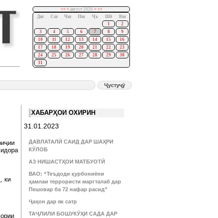
<<
<
август 2026
>
>>
Дш
Сш
Чш
Пш
Ҷъ
Шб
Яш
1
2
3
4
5
6
7
8
9
10
11
12
13
14
15
16
17
18
19
20
21
22
23
24
25
26
27
28
29
30
31
ХАБАРҲОИ ОХИРИН
31.01.2023
ДАВЛАТАЛӢ САИД ДАР ШАҲРИ
риҷии
 идора
КӮЛОБ
АЗ НИШАСТҲОИ МАТБУОТӢ
ВАО: “Теъдоди қурбониёни
, ки
ҳамлаи террористи маргталаб дар
Пешовар ба 72 нафар расид”
Ҷаҳон дар як сатр
ТАҶЛИЛИ БОШУКӮҲИ САДА ДАР
мории