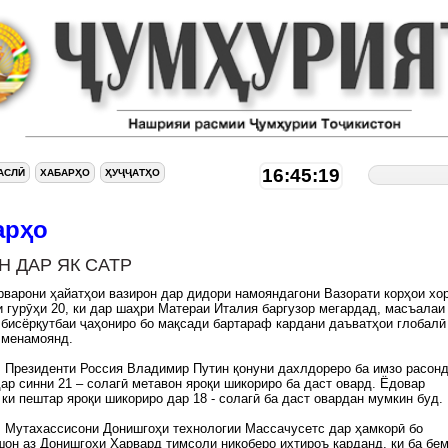
16:45:20
АСЛӢ
ХАБАРҲО
ҲУҶҶАТҲО
арҳо
Н ДАР ЯК САТР
варони ҳайатҳои вазирон дар дидори намояндагони Вазорати корҳои хо
 гурӯҳи 20, ки дар шаҳри Матераи Италия баргузор мегардад, масъалаи
бисёрқутбаи ҷаҳониро бо мақсади бартараф кардани даъватҳои глобалӣ
 менамоянд.
. Президенти Россия Владимир Путин қонуни дахлдореро ба имзо расонд
дар синни 21 – солагӣ метавон яроқи шикориро ба даст овард. Ёдовар
ки пештар яроқи шикориро дар 18 - солагӣ ба даст овардан мумкин буд.
. Мутахассисони Донишгоҳи технологии Массачусетс дар ҳамкорӣ бо
он аз Донишгоҳи Ҳарвард тимсоли ниқоберо ихтироъ карданд, ки ба бе