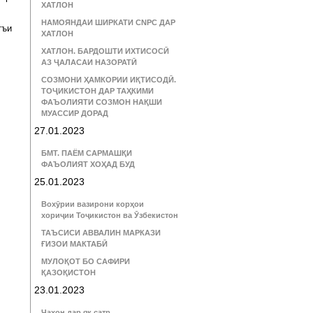
ХАТЛОН
НАМОЯНДАИ ШИРКАТИ CNPC ДАР
тъи
ХАТЛОН
ХАТЛОН. БАРДОШТИ ИХТИСОСӢ
АЗ ҶАЛАСАИ НАЗОРАТӢ
СОЗМОНИ ҲАМКОРИИ ИҚТИСОДӢ.
ТОҶИКИСТОН ДАР ТАҲКИМИ
ФАЪОЛИЯТИ СОЗМОН НАҚШИ
МУАССИР ДОРАД
27.01.2023
БМТ. ПАЁМ САРМАШҚИ
ФАЪОЛИЯТ ХОҲАД БУД
25.01.2023
Вохӯрии вазирони корҳои
хориҷии Тоҷикистон ва Ӯзбекистон
ТАЪСИСИ АВВАЛИН МАРКАЗИ
ҒИЗОИ МАКТАБӢ
МУЛОҚОТ БО САФИРИ
ҚАЗОҚИСТОН
23.01.2023
Ҷаҳон дар як сатр