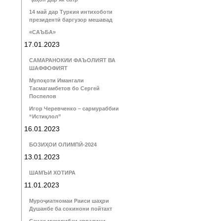
14 май дар Туркия интихоботи
президентӣ баргузор мешавад
«САЪБА»
17.01.2023
САМАРАНОКИИ ФАЪОЛИЯТ ВА
ШАФФОФИЯТ
Мулоқоти Имангали
Тасмагамбетов бо Сергей
Поспелов
Игор Черевченко – сармураббии
“Истиқлол”
16.01.2023
БОЗИҲОИ ОЛИМПӢ-2024
13.01.2023
ШАМЪИ ХОТИРА
11.01.2023
Муроҷиатномаи Раиси шаҳри
Душанбе ба сокинони пойтахт