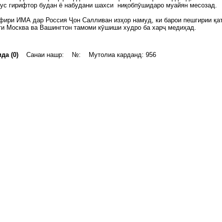
ус гирифтор будан ё набудани шахси ниқобпӯшидаро муайян месозад.
ири ИМА дар Россия Ҷон Салливан изҳор намуд, ки барои пешгирии қа
и Москва ва Вашингтон тамоми кӯшиши худро ба харҷ медиҳад.
да (0)
Санаи нашр: №: Мутолиа карданд: 956