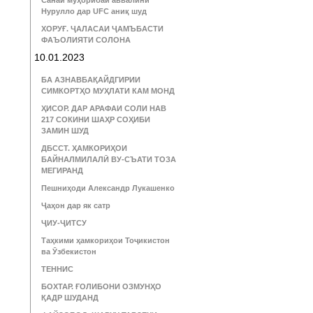
Санаи муҳорибаи аввалини
Нурулло дар UFC аниқ шуд
ХОРУҒ. ҶАЛАСАИ ҶАМЪБАСТИ
ФАЪОЛИЯТИ СОЛОНА
10.01.2023
БА АЗНАВБАҚАЙДГИРИИ
СИМКОРТҲО МУҲЛАТИ КАМ МОНД
ҲИСОР. ДАР АРАФАИ СОЛИ НАВ
217 СОКИНИ ШАҲР СОҲИБИ
ЗАМИН ШУД
ДБССТ. ҲАМКОРИҲОИ
БАЙНАЛМИЛАЛӢ ВУ-СЪАТИ ТОЗА
МЕГИРАНД
Пешниҳоди Александр Лукашенко
Ҷаҳон дар як сатр
ҶИУ-ҶИТСУ
Таҳкими ҳамкориҳои Тоҷикистон
ва Ӯзбекистон
ТЕННИС
БОХТАР. ҒОЛИБОНИ ОЗМУНҲО
ҚАДР ШУДАНД