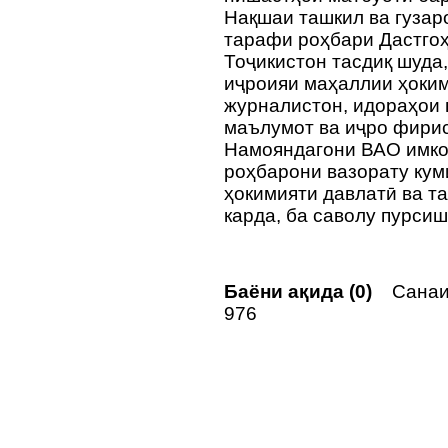
Нақшаи ташкил ва гузар
тарафи роҳбари Дастго
Тоҷикистон тасдиқ шуда,
иҷроияи маҳаллии ҳоким
журналистон, идораҳои 
маълумот ва иҷро фирис
Намояндагони ВАО имкон
роҳбарони вазорату кум
ҳокимияти давлатӣ ва т
карда, ба саволу пурсиш
Баёни ақида (0)
Санаи 
976