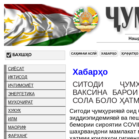
САҲИФАИ АСЛӢ
ХАБАРҲО
ҲУҶҶАТҲО
БАХШҲО
СИЁСАТ
Хабарҳо
ИҚТИСОД
СИТОДИ ҶУМҲ
ИҶТИМОИЁТ
ВАКСИНА БАРОИ
ЭНЕРГЕТИКА
СОЛА БОЛО ҲАТМ
МУҲОҶИРАТ
Ситоди ҷумҳуриявӣ оид 
ҲУҚУҚ
зиддиэпидемиявӣ ва пеш
ИЛМ
бемории сироятии COVID
МАОРИФ
шаҳрвандони мамлакат м
ФАРҲАНГ
ҳатмии қоидаҳои гигиен