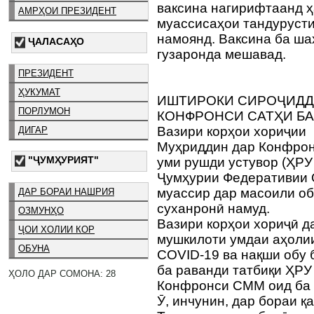
ваксина нагирифтаанд ҳ
АМРҲОИ ПРЕЗИДЕНТ
муассисаҳои тандуруст
намоянд. Ваксина ба ша
ҶАЛАСАҲО
гузаронда мешавад.
ПРЕЗИДЕНТ
ҲУКУМАТ
ИШТИРОКИ СИРОҶИДД
ПОРЛУМОН
КОНФРОНСИ САТҲИ Б
Вазири корҳои хориҷии
ДИГАР
Муҳриддин дар Конфрон
"ҶУМҲУРИЯТ"
уми рушди устувор (ҲРУ 
Ҷумҳурии Федеративии 
муассир дар масоили об
ДАР БОРАИ НАШРИЯ
суханронӣ намуд.
ОЗМУНҲО
Вазири корҳои хориҷӣ д
ҶОИ ХОЛИИ КОР
мушкилоти умдаи аҳоли
ОБУНА
COVID-19 ва нақши обу 
ба раванди татбиқи ҲРУ
ҲОЛО ДАР СОМОНА: 28
Конфронси СММ оид ба о
Ӯ, инчунин, дар бораи 