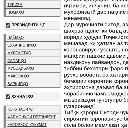
ТУРИЗМ
иҷтимоӣ, инчунин, ба и
муҳофизатӣ дар нақлиёт
НОМАҲО
менамояд.
Дар муроҷиати ситод, а
ПРЕЗИДЕНТИ ҶТ
шаҳрвандоне, ки баъд а
вориди ҳудуди Тоҷикист
ПАЁМҲО
мешавад, ки ҳатман аз 
СУХАНРОНИҲО
коронавирус гузашта, но
МУЛОҚОТҲО
манфии ташхис давоми д
САФАРҲО
наздикону пайвандон, д
тиббии бехатарӣ фаро г
МУСОҲИБАҲО
рӯзҳо вобаста ба хатар
МАҚОЛАҲО
бемории сироятии коро
БАРҚИЯҲО
эҳтиромона даъват ба а
чорабинию ҷамъомадҳои
ҲУҶҶАТҲО
маъракаҳои гуногунро 
гузаронанд”.
ҚОНУНҲОИ ҶТ
Тибқи қарори Ситоди ҷу
ФАРМОНҲОИ ПРЕЗИДЕНТ
сироятии коронавирус б
сола болои мамлакат ҳа
ҚАРОРҲОИ ҲУКУМАТ