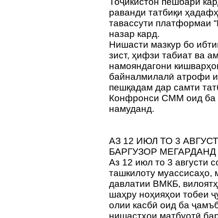
Тоҷикистон пешбарӣ кар
раванди татбиқи ҳадафҳ
тавассути платформаи 
назар кард.
Нишасти мазкур бо ибт
зист, ҳифзи табиат ва а
намояндагони кишварҳо
байналмилалӣ атрофи и
пешқадам дар самти тат
Конфронси СММ оид ба 
намуданд.
АЗ 12 ИЮЛ ТО 3 АВГУ
БАРГУЗОР МЕГАРДАНД
Аз 12 июл то 3 августи 
ташкилоту муассисаҳо, 
давлатии ВМКБ, вилоятҳ
шаҳру ноҳияҳои тобеи ҷ
олии касбӣ оид ба ҷамъ
нишастҳои матбуотӣ ба