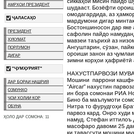
сиккаҳои мисин пайдо ш
АМРҲОИ ПРЕЗИДЕНТ
шудааст. Бозёфти ороиш
омодагардида, аз ҳамко
ҶАЛАСАҲО
мардумони дигар минтақ
Бостоншиносон дар яке 
ПРЕЗИДЕНТ
сафолин пайдо намуданд
ҲУКУМАТ
мавзеи таърихӣ аз низо
Ангуштарин, сӯзан, пай
ПОРЛУМОН
ороиши занон аз ҷумлаи
ДИГАР
зимни корҳои ҳафриётӣ 
"ҶУМҲУРИЯТ"
НАХУСТПАРВОЗИ МУВА
Мошини паррони кашфна
ДАР БОРАИ НАШРИЯ
“Aircar” нахустин парв
ОЗМУНҲО
ин бора сомонаи РИА Но
ҶОИ ХОЛИИ КОР
Бино ба маълумоти сомо
Нитра то фурудгоҳи Бра
ОБУНА
парвоз кард. Онро худи
ҲОЛО ДАР СОМОНА: 11
намуд. Стефан иттилоъ 
масофаро давоми 25 дақ
ки тавассути мошини му