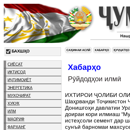
САҲИФАИ АСЛӢ
ХАБАРҲО
ҲУҶҶАТҲО
БАХШҲО
СИЁСАТ
Хабарҳо
ИҚТИСОД
Рӯйдодҳои илмӣ
ИҶТИМОИЁТ
ЭНЕРГЕТИКА
ИХТИРОИ ҶОЛИБИ ОЛ
МУҲОҶИРАТ
Шаҳрванди Тоҷикистон Ҷ
ҲУҚУҚ
Донишгоҳи давлатии Ур
ИЛМ
доираи кори илмиаш “М
МАОРИФ
истеҳсоли семент дар ш
сунъӣ барномаи махсусе
ФАРҲАНГ