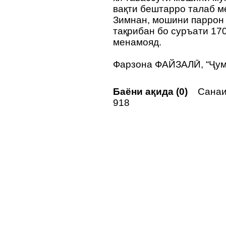
вақти бештарро талаб 
Зимнан, мошини паррон 
тақрибан бо суръати 17
менамояд.
Фарзона ФАЙЗАЛӢ, “Ҷум
Баёни ақида (0)
Санаи 
918