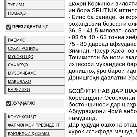
шаҳри Коркинои вилояти
ТУРИЗМ
ин бора SPUTNIK иттило
НОМАҲО
- Бино ба санаде, ки ко
роҳандозии бозёфти олим
ПРЕЗИДЕНТИ ҶТ
36, 5 - 41,5 киловат- со
- 98 ба 40 - 65 тонна зи
ПАЁМҲО
75 - 80 дарсад афзудаас
СУХАНРОНИҲО
Зимнан, Ҷасур Ҳасанов 
Тоҷикистон ба номи ак
МУЛОҚОТҲО
ихтисоси муҳандиси бар
САФАРҲО
донишгоҳ ӯро барои идо
МУСОҲИБАҲО
Донишгоҳи давлатии Ур
МАҚОЛАҲО
БАРҚИЯҲО
БОЗЁФТИ НАВ ДАР ША
Кормандони Осорхонаи 
ҲУҶҶАТҲО
бостоншиносӣ дар шаҳр
Абдураҳмони Ҷомӣ анбо
ҚОНУНҲОИ ҶТ
намуданд.
Дар ҳудуди ошхона оташ
ФАРМОНҲОИ ПРЕЗИДЕНТ
хӯрок истифода мешуд, ё
ҚАРОРҲОИ ҲУКУМАТ