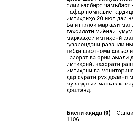
олии касбиро ҷамъбаст н
нафар номнавис гардида
имтиҳонҳо 20 июл дар н
Ба иттилои маркази мат
таҳсилоти миёнаи умум
марказҳои имтиҳонӣ фа
гузарондани раванди им
тибқи шартнома фаъоли
назорат ва ёрии амалӣ 
имтиҳонӣ, назорати рав
имтиҳонӣ ва мониторинг
дар сурати рух додани 
муваққатии марказ ҳамч
доштанд.
Баёни ақида (0)
Санаи 
1106