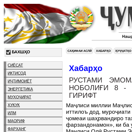
САҲИФАИ АСЛӢ
ХАБАРҲО
ҲУҶҶАТҲО
БАХШҲО
СИЁСАТ
Хабарҳо
ИҚТИСОД
РУСТАМИ ЭМОМ
ИҶТИМОИЁТ
НОБОЛИҒИ 8 -
ЭНЕРГЕТИКА
ГИРИФТ
МУҲОҶИРАТ
Маҷлиси миллии Маҷлис
ҲУҚУҚ
иттилоъ дод, муроҷиат
ИЛМ
ҷомеаи шаҳрвандиро та
МАОРИФ
фарзандонамон», ки ба
ФАРҲАНГ
Маҷлиси Олӣ Рустами Э