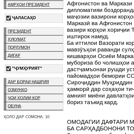
Афғонистон ва Маркази
АМРҲОИ ПРЕЗИДЕНТ
дипломатияи боздоранд
маҷозии вазирони корҳ
ҶАЛАСАҲО
Марказӣ ва Афғонистон 
вазири корҳои хориҷии
ПРЕЗИДЕНТ
иштирок намуд.
ҲУКУМАТ
Ба иттилои Вазорати ко
ПОРЛУМОН
мавзӯъҳои раванди сулҳ
кишварҳои Осиёи Марка
ДИГАР
мубориза бо чолишҳои 
"ҶУМҲУРИЯТ"
дастҷамъонаи рушди ус
пайомадҳои бемории COV
Сироҷиддин Муҳриддин 
ДАР БОРАИ НАШРИЯ
ҳамкорӣ дар соҳаҳои тиҷ
ОЗМУНҲО
амният миёни давлатҳо
ҶОИ ХОЛИИ КОР
бориз таъкид кард.
ОБУНА
ҲОЛО ДАР СОМОНА: 10
ОМОДАГИИ ДАФТАРИ 
БА САРҲАДБОНОНИ Т