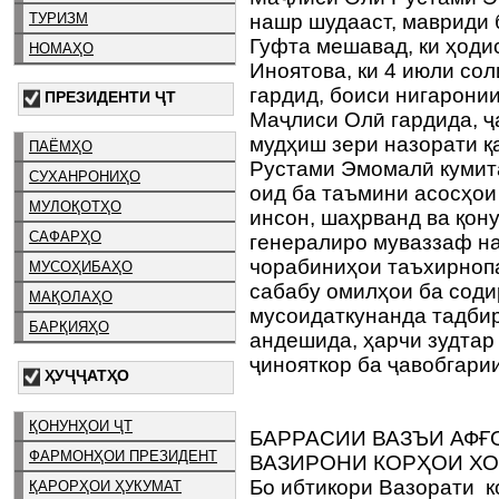
ТУРИЗМ
нашр шудааст, мавриди 
Гуфта мешавад, ки ҳоди
НОМАҲО
Иноятова, ки 4 июли сол
гардид, боиси нигарони
ПРЕЗИДЕНТИ ҶТ
Маҷлиси Олӣ гардида, ҷ
мудҳиш зери назорати қ
ПАЁМҲО
Рустами Эмомалӣ кумит
СУХАНРОНИҲО
оид ба таъмини асосҳои 
МУЛОҚОТҲО
инсон, шаҳрванд ва қон
САФАРҲО
генералиро муваззаф на
чорабиниҳои таъхирноп
МУСОҲИБАҲО
сабабу омилҳои ба сод
МАҚОЛАҲО
мусоидаткунанда тадбир
БАРҚИЯҲО
андешида, ҳарчи зудтар
ҷинояткор ба ҷавобгари
ҲУҶҶАТҲО
ҚОНУНҲОИ ҶТ
БАРРАСИИ ВАЗЪИ АФҒ
ФАРМОНҲОИ ПРЕЗИДЕНТ
ВАЗИРОНИ КОРҲОИ Х
Бо ибтикори Вазорати 
ҚАРОРҲОИ ҲУКУМАТ