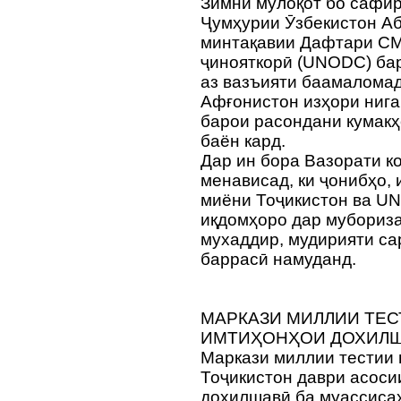
Зимни мулоқот бо сафир
Ҷумҳурии Ӯзбекистон А
минтақавии Дафтари СМ
ҷинояткорӣ (UNODC) ба
аз вазъияти баамаломад
Афғонистон изҳори нига
барои расондани кумакҳ
баён кард.
Дар ин бора Вазорати к
менависад, ки ҷонибҳо,
миёни Тоҷикистон ва UN
иқдомҳоро дар мубориза
мухаддир, мудирияти са
баррасӣ намуданд.
МАРКАЗИ МИЛЛИИ ТЕС
ИМТИҲОНҲОИ ДОХИЛШ
Маркази миллии тестии
Тоҷикистон даври асоси
дохилшавӣ ба муассиса