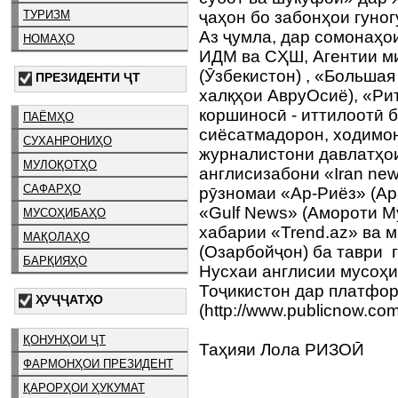
ТУРИЗМ
ҷаҳон бо забонҳои гуног
Аз ҷумла, дар сомонаҳо
НОМАҲО
ИДМ ва СҲШ, Агентии м
(Ӯзбекистон) , «Больша
ПРЕЗИДЕНТИ ҶТ
халқҳои АвруОсиё), «Ри
коршиносӣ - иттилоотӣ 
ПАЁМҲО
сиёсатмадорон, ходимон
СУХАНРОНИҲО
журналистони давлатҳои
МУЛОҚОТҲО
англисизабони «Iran ne
САФАРҲО
рӯзномаи «Ар-Риёз» (Ар
«Gulf News» (Амороти М
МУСОҲИБАҲО
хабарии «Trend.az» ва 
МАҚОЛАҲО
(Озарбойҷон) ба таври 
БАРҚИЯҲО
Нусхаи англисии мусоҳ
Тоҷикистон дар платфор
ҲУҶҶАТҲО
(http://www.publicnow.com
ҚОНУНҲОИ ҶТ
Таҳияи Лола РИЗОӢ
ФАРМОНҲОИ ПРЕЗИДЕНТ
ҚАРОРҲОИ ҲУКУМАТ