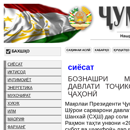
САҲИФАИ АСЛӢ
ХАБАРҲО
ҲУҶҶАТҲО
БАХШҲО
СИЁСАТ
сиёсат
ИҚТИСОД
БОЗНАШРИ М
ИҶТИМОИЁТ
ДАВЛАТИ ТОҶИ
ЭНЕРГЕТИКА
ҶАҲОНӢ
МУҲОҶИРАТ
Мақолаи Президенти Ҷу
ҲУҚУҚ
Шӯрои сарварони давла
ИЛМ
Шанхай (СҲШ) дар соли
МАОРИФ
Раҳмон таҳти унвони «2
ФАРҲАНГ
субот ва шукуфоӣ» дар 