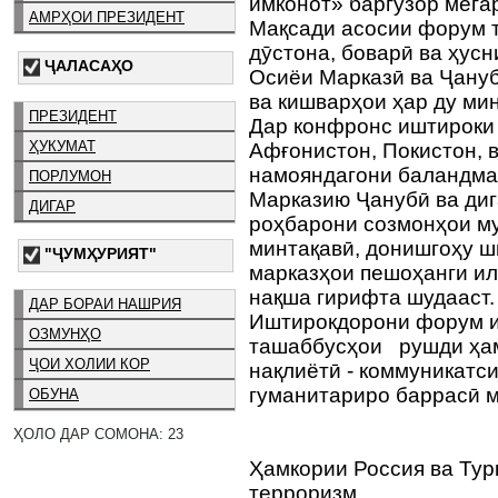
имконот» баргузор мега
АМРҲОИ ПРЕЗИДЕНТ
Мақсади асосии форум т
дӯстона, боварӣ ва ҳус
ҶАЛАСАҲО
Осиёи Марказӣ ва Ҷану
ва кишварҳои ҳар ду ми
ПРЕЗИДЕНТ
Дар конфронс иштироки 
ҲУКУМАТ
Афғонистон, Покистон, 
намояндагони баландма
ПОРЛУМОН
Марказию Ҷанубӣ ва диг
ДИГАР
роҳбарони созмонҳои м
минтақавӣ, донишгоҳу ш
"ҶУМҲУРИЯТ"
марказҳои пешоҳанги ил
нақша гирифта шудааст
ДАР БОРАИ НАШРИЯ
Иштирокдорони форум и
ОЗМУНҲО
ташаббусҳои рушди ҳамк
ҶОИ ХОЛИИ КОР
нақлиётӣ - коммуникатси
гуманитариро баррасӣ 
ОБУНА
ҲОЛО ДАР СОМОНА: 23
Ҳамкории Россия ва Тур
терроризм