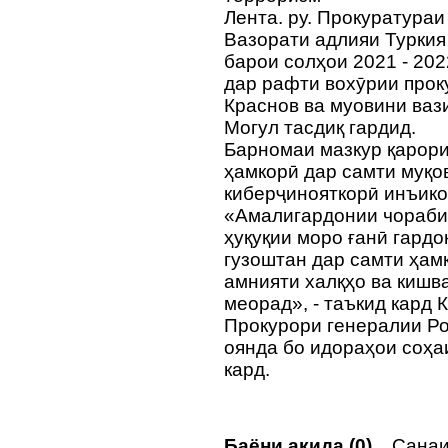
Лента. ру. Прокуратураи
Вазорати адлияи Турки
барои солҳои 2021 - 202
дар рафти вохӯрии прок
Краснов ва муовини ваз
Могул тасдиқ гардид.
Барномаи мазкур қарори
ҳамкорӣ дар самти муқо
киберҷинояткорӣ инъико
«Амалигардонии чораби
ҳуқуқии моро ғанӣ гардо
гузоштан дар самти ҳам
амнияти халқҳо ва киш
меорад», - таъкид кард 
Прокурори генералии Р
оянда бо идораҳои соҳа
кард.
Баёни ақида (0)
Санаи