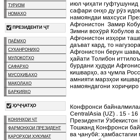
июл ҷиҳати гуфтушунид 
ТУРИЗМ
сафари онҳо ду рӯз идо
НОМАҲО
намояндаи махсуси Пре
Афғонистон Замир Кобу
ПРЕЗИДЕНТИ ҶТ
Зимни вохӯрӣ Кобулов а
Афғонистон изҳори ташв
ПАЁМҲО
даъват кард, то нагузор
СУХАНРОНИҲО
Афғонистон берун шавад
ҳайати Толибон иттилоъ
МУЛОҚОТҲО
бурдани ҳудуди Афғонис
САФАРҲО
кишварҳо, аз ҷумла Росс
МУСОҲИБАҲО
амнияти марзҳои кишва
МАҚОЛАҲО
намояндагони хориҷиро 
БАРҚИЯҲО
ҲУҶҶАТҲО
Конфронси байналмила
CentralAsia (UZ) . 15 - 
ҚОНУНҲОИ ҶТ
Президенти Ӯзбекистон
Тошканд Конфронси ба
ФАРМОНҲОИ ПРЕЗИДЕНТ
ва ҷанубӣ: ҳамбастагии 
ҚАРОРҲОИ ҲУКУМАТ