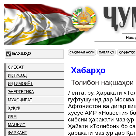
САҲИФАИ АСЛӢ
ХАБАРҲО
ҲУҶҶАТҲО
БАХШҲО
СИЁСАТ
Хабарҳо
ИҚТИСОД
Толибон нақшаҳои
ИҶТИМОИЁТ
ЭНЕРГЕТИКА
Лента. ру. Ҳаракати «Т
гуфтушунид дар Москва
МУҲОҶИРАТ
Афғонистон ва дигар ки
ҲУҚУҚ
хусус АИР «Новости» бо
ИЛМ
сиёсии ҳаракати мазкур
МАОРИФ
Ҳайати «Толибон» бо са
ҳаракати мазкур дар Қа
ФАРҲАНГ