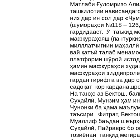
Матлаби Ғуломризо Али
ташкилотии нависандаго
низ дар ин сол дар «Ҷу
(шумораҳои №118 – 126,
гардидааст. Ӯ таъкид м
мафкураҳояш (пантурки
милллатчигиии маҳаллӣ -
вай қатъӣ талаб менамое
платформи шӯроӣ истода
ҳамин мафкураҳои худаш
мафкураҳои зиддипроле
гардан гирифта ва дар о
садоқат кор карданашро
На танҳо аз Бектош, бал
Суҳайлӣ, Мунзим ҳам ин
Чунонки ба ҳама маълум
таъсири Фитрат, Бектош 
Муаллиф баъдан шеърҳо
Суҳайлӣ, Пайравро бо о
тозиёнаи танқид мегира