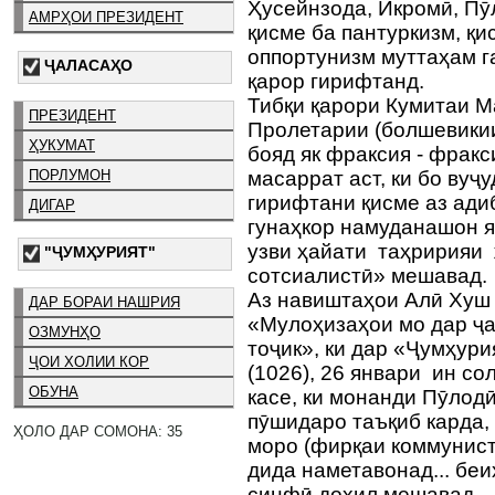
Ҳусейнзода, Икромӣ, Пӯ
АМРҲОИ ПРЕЗИДЕНТ
қисме ба пантуркизм, қ
оппортунизм муттаҳам г
ҶАЛАСАҲО
қарор гирифтанд.
Тибқи қарори Кумитаи 
ПРЕЗИДЕНТ
Пролетарии (болшевикии
ҲУКУМАТ
бояд як фраксия - фрак
ПОРЛУМОН
масаррат аст, ки бо вуҷ
гирифтани қисме аз ади
ДИГАР
гунаҳкор намуданашон як
узви ҳайати таҳририяи
"ҶУМҲУРИЯТ"
сотсиалистӣ» мешавад.
Аз навиштаҳои Алӣ Хуш
ДАР БОРАИ НАШРИЯ
«Мулоҳизаҳои мо дар ҷ
ОЗМУНҲО
тоҷик», ки дар «Ҷумҳури
ҶОИ ХОЛИИ КОР
(1026), 26 январи ин со
ОБУНА
касе, ки монанди Пӯлод
пӯшидаро таъқиб карда
ҲОЛО ДАР СОМОНА: 35
моро (фирқаи коммунисти
дида наметавонад... бе
синфӣ дохил мешавад...