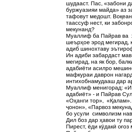
шудааст. Пас, «забони
буржуазияи майда» аз з
тафовут медошт. Воқеан
таассуф нест, ки забонр
мекунанд?
Муаллиф ба Пайрав ва 
шеърҳое эрод мегирад, 
адиб шинохтаву эътиро
Ин адиби забардаст ма
мегирад, на як бор, бал
адабиёти асилро мешино
мафкураи даврон нагард
интихобнамудааш дар ар
Муаллиф менигорад: «И
адабиёт» - и Пайрав Су
«Оҳанги тор», «Қалам».
ҷонон», «Парвоз мекуна
бо усули символизм на
Дил боз дар ҳавои ту па
Пирест, ёди кӯдакӣ оғоз