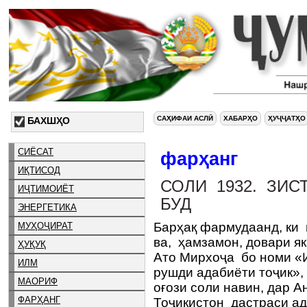
САҲИФАИ АСЛӢ
ХАБАРҲО
ҲУҶҶАТҲО
БАХШҲО
СИЁСАТ
фарҳанг
ИҚТИСОД
СОЛИ 1932. ЗИ
ИҶТИМОИЁТ
БУД
ЭНЕРГЕТИКА
Барҳақ фармудаанд, ки 
МУҲОҶИРАТ
ва, ҳамзамон, довари я
ҲУҚУҚ
Ато Мирхоҷа бо номи «
ИЛМ
рушди адабиёти тоҷик»,
МАОРИФ
оғози соли навин, дар 
ФАРҲАНГ
Тоҷикистон дастраси ад