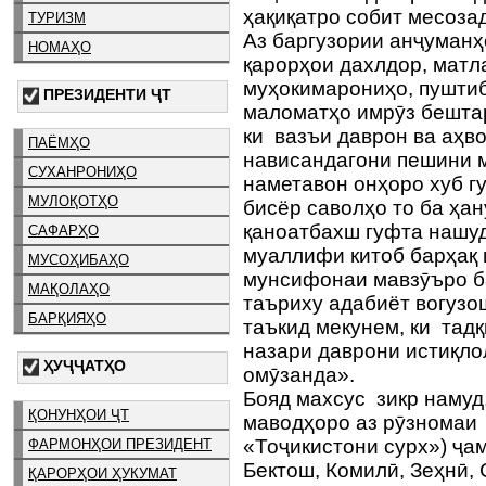
ҳақиқатро собит месозад
ТУРИЗМ
Аз баргузории анҷуманҳ
НОМАҲО
қарорҳои дахлдор, мат
муҳокимарониҳо, пушти
ПРЕЗИДЕНТИ ҶТ
маломатҳо имрӯз бешта
ки вазъи даврон ва аҳв
ПАЁМҲО
нависандагони пешини м
СУХАНРОНИҲО
наметавон онҳоро хуб гу
МУЛОҚОТҲО
бисёр саволҳо то ба ҳан
қаноатбахш гуфта нашуд
САФАРҲО
муаллифи китоб барҳақ 
МУСОҲИБАҲО
мунсифонаи мавзӯъро б
МАҚОЛАҲО
таъриху адабиёт вогузо
БАРҚИЯҲО
таъкид мекунем, ки тад
назари даврони истиқло
ҲУҶҶАТҲО
омӯзанда».
Бояд махсус зикр наму
ҚОНУНҲОИ ҶТ
маводҳоро аз рӯзномаи
«Тоҷикистони сурх») ҷа
ФАРМОНҲОИ ПРЕЗИДЕНТ
Бектош, Комилӣ, Зеҳнӣ, 
ҚАРОРҲОИ ҲУКУМАТ