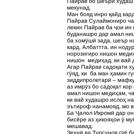
Пайрав бо шеъри худаш 
мекунад.
Ман бояд инро қайд кар
Пайрав Сулаймониро ча
лекин Пайрав ба ҷои ин
буданашро дар амал ни
ба хомӯшӣ зада, шеър н
кард. Албаттта, ин ноду
норозигиро нишон меди
нишон медиҳад, ки вай 
Агар Пайрав садоқати х
гӯяд, ки ба ман ҳамин 
зиддипролетарӣ – мафку
аз имрӯз бо садоқат ко
амал нишон медиҳам, чар
ки вай худашро ислоҳ н
эътироф нанамояд, мо в
Ба Ҷалол Икромӣ дар он
бисёре аз ҳикояҳои ӯ м
мешавад.
Зеҳнӣ ва Турсунов гӯё б