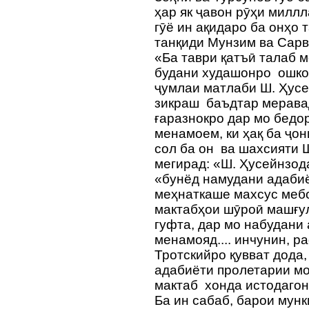
ҳар як ҷавон рӯҳи миллл
гӯё ин ақидаро ба онҳо 
танқиди Мунзим ва Сарв
«Ба таври қатъӣ талаб м
будани худашонро ошкор
ҷумлаи матлаби Ш. Ҳусе
зикраш баъдтар меравад
ғаразнокро дар мо бедо
менамоем, ки ҳақ ба ҷо
сол ба он ва шахсияти 
мегирад: «Ш. Ҳусейнзод
«бунёд намудани адабиё
меҳнаткаше махсус мебо
мактабҳои шӯроӣ машғу
гуфта, дар мо набудани
менамояд.... инчунин, р
Тротскийро қувват дода,
адабиёти пролетарии мо
мактаб хонда истодагон
Ба ин сабаб, барои мун