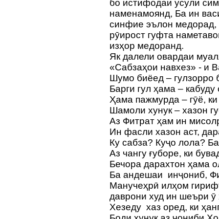
бо истифодаи усули си
наменамоянд, Ба ин ва
синфие эълон медорад, 
рӯирост гуфта наметаво
изҳор медоранд.
Як далели овардаи муал
«Сабзаҳои навхез» - и 
Шумо биёед – гулзорро 
Барги гул ҳама – кабуду
Ҳама пажмурда – гӯё, ки
Шамоли хунук – хазон гу
Аз Фитрат ҳам ин мисол
Ин фасли хазон аст, дар
Ку сабза? Куҷо лола? Ба
Аз чангу ғуборе, ки був
Бечора дарахтон ҳама о
Ба андешаи инҷониб, Фи
Манучеҳрӣ илҳом гирифт
даврони худ ин шеъри ӯ
Хезеду хаз оред, ки ҳан
Боди хунук аз ҷониби Хо