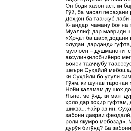
Он боди хазон аст, ки ба
Гӯӣ, ба масал пераҳани 
Деҳқон ба тааҷҷуб лаби 
К- андар чаману боғ на 
Муаллиф дар мавриди ш
«Ҳоҷат ба шарҳ додани 
олудаи дарданд» гуфта,
муллоён – душманони с
аксулинқилобчиёнро мегӯ
Боиси тааҷҷубу таасссу
шеъри Суҳайлӣ мебошад
ки Суҳайлӣ бо усули сим
Гӯям, ки шунав таронаи 
Нойи қаламам ду шох до
Яъне, мегӯяд, ки ман ду
ҳоло дар зоҳир гуфтам, 
шиква... Ғайр аз ин, Су
забони давраи феодалӣ
роли якумро мебозад». М
дурӯя бигӯяд? Ба забон