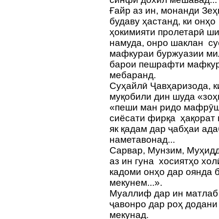
Ғайр аз ин, монанди Зе
будаву ҳастанд, ки онҳ
ҳокимияти пролетарӣ ш
намуда, онро шаклан с
мафкураи буржуазии ми
барои пешрафти мафкур
мебаранд.
Суҳайлӣ Ҷавҳаризода, ки
муқобили дин шуда «зо
«пеши ман ридо мафрӯш»
сиёсати фирқа ҳақорат м
як қадам дар ҷабҳаи ад
наметавонад...
Сарвар, Мунзим, Муҳид
аз ин гуна хосиятҳо хол
кадоми онҳо дар оянда 
мекунем...».
Муаллиф дар ин матлаб
ҷавонро дар роҳ додани
мекунад.