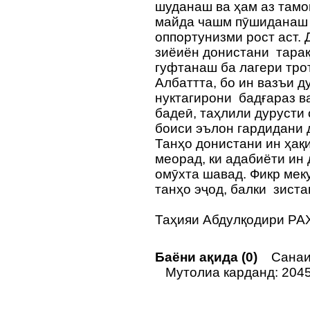
шуданаш ва ҳам аз там
майда чашм пӯшиданаш .
оппортунизми рост аст. 
зиёиён донистани тарақ
гуфтанаш ба лагери тро
Албаттта, бо ин вазъи 
нуктагирони бадғараз в
бадеӣ, таҳлили дурусти 
боиси эълон гардидани
Танҳо донистани ин ҳақ
меорад, ки адабиёти ин 
омӯхта шавад. Фикр меку
танҳо эҷод, балки зист
Таҳияи Абдулқодири Р
Баёни ақида (0)
Санаи 
Мутолиа карданд: 204