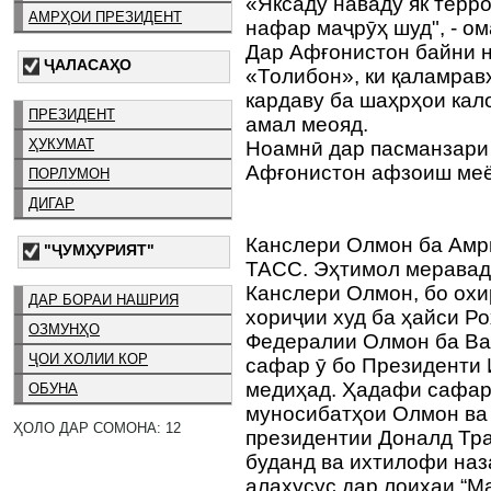
«Яксаду наваду як терр
АМРҲОИ ПРЕЗИДЕНТ
нафар маҷрӯҳ шуд", - ом
Дар Афғонистон байни н
ҶАЛАСАҲО
«Толибон», ки қаламрав
кардаву ба шаҳрҳои кал
ПРЕЗИДЕНТ
амал меояд.
ҲУКУМАТ
Ноамнӣ дар пасманзари
Афғонистон афзоиш ме
ПОРЛУМОН
ДИГАР
Канслери Олмон ба Ам
"ҶУМҲУРИЯТ"
ТАСС. Эҳтимол меравад,
Канслери Олмон, бо ох
ДАР БОРАИ НАШРИЯ
хориҷии худ ба ҳайси Р
ОЗМУНҲО
Федералии Олмон ба Ва
ҶОИ ХОЛИИ КОР
сафар ӯ бо Президенти
медиҳад. Ҳадафи сафар
ОБУНА
муносибатҳои Олмон ва 
ҲОЛО ДАР СОМОНА: 12
президентии Доналд Тра
буданд ва ихтилофи наза
алахусус дар лоиҳаи “М