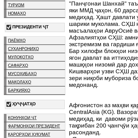
"Панҷгонаи Шанхай" таъс
ТУРИЗМ
яки ММД ҷаҳон, 60 дарс
НОМАҲО
медиҳад. Ҳашт давлати 
шарики муколама. СҲШ 
ПРЕЗИДЕНТИ ҶТ
масъалаҳои АвруОсиё в
Афзалиятҳои СҲШ: амни
ПАЁМҲО
экстремизм ва гардиши 
СУХАНРОНИҲО
Бар хилофи блокҳои низо
ягон давлат ва иттиҳоди
МУЛОҚОТҲО
машқҳои низомӣ дар до
САФАРҲО
Кишварҳои узви СҲШ дах
МУСОҲИБАҲО
зери ниқоби мубориза б
МАҚОЛАҲО
медонанд.
БАРҚИЯҲО
ҲУҶҶАТҲО
Афғонистон аз маҳви қа
CentralAsia (KG). Вазо
ҚОНУНҲОИ ҶТ
медиҳад, ки давоми рӯз
тақрибан 200 ҷангҷӯи ҳа
ФАРМОНҲОИ ПРЕЗИДЕНТ
расонданд.
ҚАРОРҲОИ ҲУКУМАТ