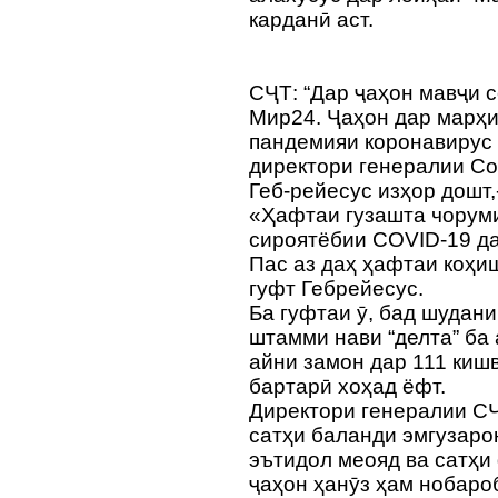
карданӣ аст.
СҶТ: “Дар ҷаҳон мавҷи 
Мир24. Ҷаҳон дар марҳ
пандемияи коронавирус 
директори генералии Со
Геб-рейесус изҳор дошт,
«Ҳафтаи гузашта чоруми
сироятёбии COVID-19 да
Пас аз даҳ ҳафтаи коҳиш
гуфт Гебрейесус.
Ба гуфтаи ӯ, бад шудан
штамми нави “делта” ба
айни замон дар 111 кишв
бартарӣ хоҳад ёфт.
Директори генералии СҶ
сатҳи баланди эмгузаро
эътидол меояд ва сатҳи
ҷаҳон ҳанӯз ҳам нобаро