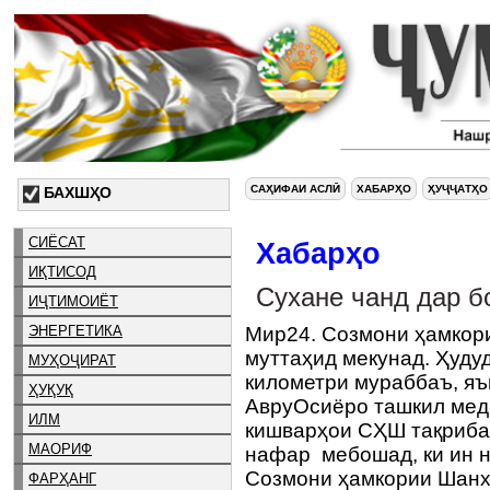
САҲИФАИ АСЛӢ
ХАБАРҲО
ҲУҶҶАТҲО
БАХШҲО
СИЁСАТ
Хабарҳо
ИҚТИСОД
Сухане чанд дар 
ИҶТИМОИЁТ
ЭНЕРГЕТИКА
Мир24. Созмони ҳамкор
муттаҳид мекунад. Ҳуду
МУҲОҶИРАТ
километри мураббаъ, яъ
ҲУҚУҚ
АвруОсиёро ташкил мед
ИЛМ
кишварҳои СҲШ тақриба
МАОРИФ
нафар мебошад, ки ин н
Созмони ҳамкории Шанха
ФАРҲАНГ