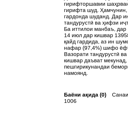
гирифторшавии шаҳрван
гирифта шуд. Ҳамчунин,
гардонда шуданд. Дар и
тандурустӣ ва ҳифзи иҷ
Ба иттилои манбаъ, дар 
14 июл дар кишвар 1395
қайд гардида, аз ин шум
нафар (97,4%) шифо ёф
Вазорати тандурустӣ ва
кишвар даъват мекунад,
пешгирикунандаи бемор
намоянд.
Баёни ақида (0)
Санаи 
1006