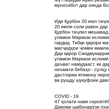
муносибот дар оянда бо
Иди Қурбон 20 июл таҷ
20 июли соли равон дар
Қурбон таҷлил мешавад
уламои Маркази исломи
гардид. Тибқи қарори маз
масҷидҳои ҷомеи мамлак
Дар қарор Саидмукарра
уламои Маркази исломӣ
даъват намудааст, ки д
неъмати бебаҳо - сулҳу
дастгирии ятимону пиро
ва рушду шукуфоии давл
COVID - 19
47 ҳолати нави сироятё
Давоми шабонарӯзи охир