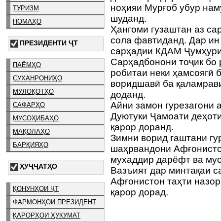
ноҳияи Мурғоб убур нам
ТУРИЗМ
шуданд.
НОМАҲО
Ҳангоми гузаштан аз сар
сола фавтиданд. Дар ин
ПРЕЗИДЕНТИ ҶТ
сарҳадии КДАМ Ҷумҳури
Сарҳадбонони тоҷик бо 
ПАЁМҲО
робитаи неки ҳамсоягӣ 
СУХАНРОНИҲО
воридшавӣ ба қаламрави
МУЛОҚОТҲО
доданд.
Айни замон гурезагони 
САФАРҲО
Дуютуки Ҷамоати деҳоти
МУСОҲИБАҲО
қарор доранд.
МАҚОЛАҲО
Зимни ворид гаштани гу
БАРҚИЯҲО
шаҳрвандони Афғонисто
мухаддир дарёфт ва мус
ҲУҶҶАТҲО
Вазъият дар минтақаи с
Афғонистон таҳти назор
ҚОНУНҲОИ ҶТ
қарор дорад.
ФАРМОНҲОИ ПРЕЗИДЕНТ
ҚАРОРҲОИ ҲУКУМАТ