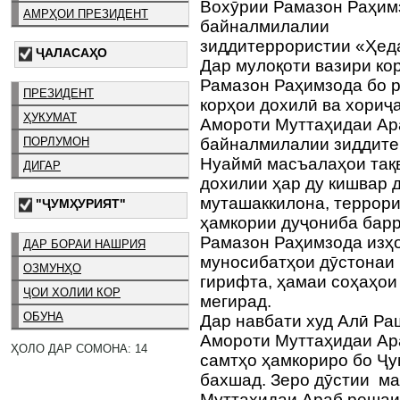
Вохӯрии Рамазон Раҳим
АМРҲОИ ПРЕЗИДЕНТ
байналмилалии
зиддитеррористии «Ҳед
ҶАЛАСАҲО
Дар мулоқоти вазири ко
Рамазон Раҳимзода бо р
ПРЕЗИДЕНТ
корҳои дохилӣ ва хори
ҲУКУМАТ
Амороти Муттаҳидаи Ар
ПОРЛУМОН
байналмилалии зиддите
Нуаймӣ масъалаҳои тақ
ДИГАР
дохилии ҳар ду кишвар 
муташаккилона, террори
"ҶУМҲУРИЯТ"
ҳамкории дуҷониба барр
Рамазон Раҳимзода изҳо
ДАР БОРАИ НАШРИЯ
муносибатҳои дӯстонаи
ОЗМУНҲО
гирифта, ҳамаи соҳаҳо
ҶОИ ХОЛИИ КОР
мегирад.
ОБУНА
Дар навбати худ Алӣ Ра
Амороти Муттаҳидаи Ар
ҲОЛО ДАР СОМОНА: 14
самтҳо ҳамкориро бо Ҷу
бахшад. Зеро дӯстии ма
Муттаҳидаи Араб решаи 