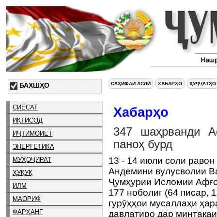
САҲИФАИ АСЛӢ
ХАБАРҲО
ҲУҶҶАТҲО
БАХШҲО
СИЁСАТ
Хабарҳо
ИҚТИСОД
347 шаҳрванди А
ИҶТИМОИЁТ
паноҳ бурд
ЭНЕРГЕТИКА
13 - 14 июли соли равон
МУҲОҶИРАТ
Андемини вулусволии В
ҲУҚУҚ
Ҷумҳурии Исломии Афғон
ИЛМ
177 ноболиғ (64 писар, 
МАОРИФ
гурӯҳҳои мусаллаҳи ҳар
ФАРҲАНГ
давлатиро дар минтақаи