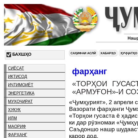
САҲИФАИ АСЛӢ
ХАБАРҲО
ҲУҶҶАТҲО
БАХШҲО
СИЁСАТ
фарҳанг
ИҚТИСОД
«ТОРҲОИ ГУСАС
ИҶТИМОИЁТ
«АРМУҒОН»-И СО
ЭНЕРГЕТИКА
«Ҷумҳурият», 2 апрели 
МУҲОҶИРАТ
Вазорати фарҳанги Ҷум
ҲУҚУҚ
«Торҳои гусаста ё ҳадис
ИЛМ
ки дар рӯзномаи «Ҷумҳу
МАОРИФ
Саъдоншо нашр шудааст
ФАРҲАНГ
қарор дод.