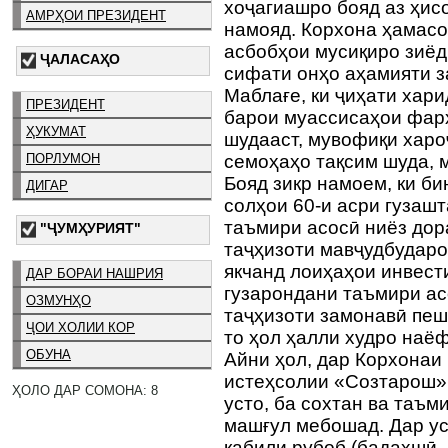
хоҷагиашро бояд аз ҳис
АМРҲОИ ПРЕЗИДЕНТ
намояд. Корхона ҳамасо
асбобҳои мусиқиро зиёд
ҶАЛАСАҲО
сифати онҳо аҳамияти з
Маблағе, ки ҷиҳати хар
ПРЕЗИДЕНТ
барои муассисаҳои фар
ҲУКУМАТ
шудааст, мувофиқи харо
ПОРЛУМОН
семоҳаҳо тақсим шуда, 
Бояд зикр намоем, ки б
ДИГАР
солҳои 60-и асри гузашт
таъмири асосӣ ниёз дор
"ҶУМҲУРИЯТ"
таҷҳизоти мавҷудбударо
якчанд лоиҳаҳои инвест
ДАР БОРАИ НАШРИЯ
гузарондани таъмири ас
ОЗМУНҲО
таҷҳизоти замонавӣ пеш
ҶОИ ХОЛИИ КОР
то ҳол ҳалли худро наёф
ОБУНА
Айни ҳол, дар Корхонаи
истеҳсолии «Созтарош» 
ҲОЛО ДАР СОМОНА: 8
усто, ба сохтан ва таъм
машғул мебошад. Дар ус
қабили рубоб (бадахшӣ, 