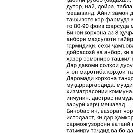
дутор, най, дойра, табла
мешаванд. Айни замон д
таҷҳизоте кор фармуда 
то 80-90 фоиз фарсуда 
Бинои корхона аз 8 ҳуҷ
анбори маҳсулоти тайёр
гармидиҳӣ, сехи ҷамъова
дойрасозӣ ва анбор, ки 
ҳазор сомониро ташкил 
Дар давоми солҳои дуру
ягон маротиба корҳои т
Даромади корхона танҳо
муқарраргардида, музди
хизматрасонии коммуналӣ
инчунин, дастрас намуд
зарурӣ харҷ мешавад.
Бинобар ин, вазорат чо
истодааст, ки дар ҳамко
сармоягузорони ватанӣ
таъмиру таҷдид ва бо д