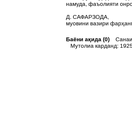
намуда, фаъолияти онро
Д. САФАРЗОДА,
муовини вазири фарҳан
Баёни ақида (0)
Санаи 
Мутолиа карданд: 192