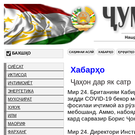
САҲИФАИ АСЛӢ
ХАБАРҲО
ҲУҶҶАТҲО
БАХШҲО
СИЁСАТ
Хабарҳо
ИҚТИСОД
Ҷаҳон дар як сатр
ИҶТИМОИЁТ
ЭНЕРГЕТИКА
Мир 24. Британияи Каби
зидди COVID-19 бекор м
МУҲОҶИРАТ
фосилаи иҷтимоӣ аз рӯз
ҲУҚУҚ
мебошанд. Аммо, набояд 
ИЛМ
кард сарвазир Борис Ҷо
МАОРИФ
Мир 24. Директори Инсти
ФАРҲАНГ