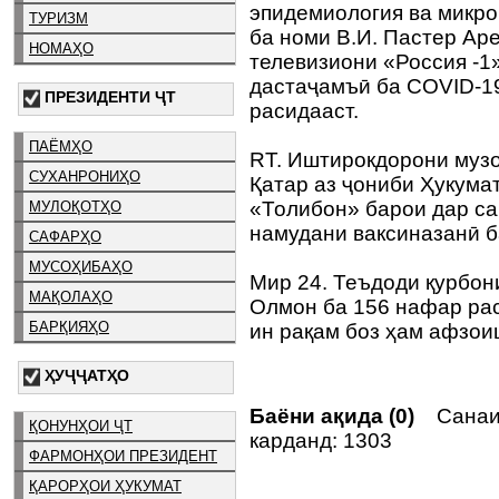
эпидемиология ва микро
ТУРИЗМ
ба номи В.И. Пастер Ар
НОМАҲО
телевизиони «Россия -1»
дастаҷамъӣ ба COVID-19
ПРЕЗИДЕНТИ ҶТ
расидааст.
ПАЁМҲО
RT. Иштирокдорони музо
СУХАНРОНИҲО
Қатар аз ҷониби Ҳукума
«Толибон» барои дар с
МУЛОҚОТҲО
намудани ваксиназанӣ 
САФАРҲО
МУСОҲИБАҲО
Мир 24. Теъдоди қурбон
МАҚОЛАҲО
Олмон ба 156 нафар рас
БАРҚИЯҲО
ин рақам боз ҳам афзои
ҲУҶҶАТҲО
Баёни ақида (0)
Санаи
ҚОНУНҲОИ ҶТ
карданд: 1303
ФАРМОНҲОИ ПРЕЗИДЕНТ
ҚАРОРҲОИ ҲУКУМАТ