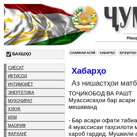
САҲИФАИ АСЛӢ
ХАБАРҲО
ҲУҶҶАТҲО
БАХШҲО
СИЁСАТ
Хабарҳо
ИҚТИСОД
Аз нишастҳои матб
ИҶТИМОИЁТ
ЭНЕРГЕТИКА
ТОҶИКОБОД ВА РАШТ
Муассисаҳои бар асари
МУҲОҶИРАТ
мешаванд
ҲУҚУҚ
ИЛМ
- Бар асари офати таби
МАОРИФ
4 муассисаи таҳсилоти 
хароб гардид. Мушкили а
ФАРҲАНГ