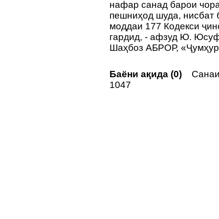
нафар санад барои чора
пешниҳод шуда, нисбат 
моддаи 177 Кодекси ҷин
гардид, - афзуд Ю. Юсу
Шаҳбоз АБРОР, «Ҷумҳур
Баёни ақида (0)
Санаи 
1047