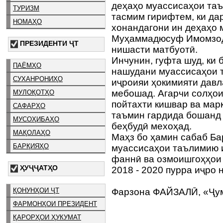
деҳаҳо муассисаҳои таъл
ТУРИЗМ
тасмим гирифтем, ки да
НОМАҲО
хонандагони ин деҳаҳо м
Муҳаммадюсуф Имомзода
ПРЕЗИДЕНТИ ҶТ
нишасти матбуотӣ.
Инчунин, гуфта шуд, ки 
ПАЁМҲО
нашудани муассисаҳои 
СУХАНРОНИҲО
иҷроияи ҳокимияти давл
мебошад. Агарчи солҳои
МУЛОҚОТҲО
пойтахти кишвар ва мар
САФАРҲО
таъмин гардида бошанд 
МУСОҲИБАҲО
беҳбудӣ мехоҳад.
МАҚОЛАҲО
Маҳз бо ҳамин сабаб Б
БАРҚИЯҲО
муассисаҳои таълимию 
фаннӣ ва озмоишгоҳҳои
ҲУҶҶАТҲО
2018 - 2020 пурра иҷро
ҚОНУНҲОИ ҶТ
Фарзона ФАЙЗАЛӢ, «Ҷу
ФАРМОНҲОИ ПРЕЗИДЕНТ
ҚАРОРҲОИ ҲУКУМАТ