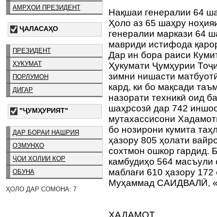
АМРҲОИ ПРЕЗИДЕНТ
Нақшаи генералии 64 ша
Ҳоло аз 65 шаҳру ноҳия
ҶАЛАСАҲО
генералии маркази 64 ш
мавриди истифода қаро
ПРЕЗИДЕНТ
Дар ин бора раиси Куми
ҲУКУМАТ
Ҳукумати Ҷумҳурии Тоҷ
зимни нишасти матбуотӣ
ПОРЛУМОН
кард, ки бо мақсади та
ДИГАР
назорати техникӣ оид б
шаҳрсозӣ дар 742 иншо
"ҶУМҲУРИЯТ"
мутахассисони Хадамот
бо нозирони кумита таҳ
ДАР БОРАИ НАШРИЯ
ҳазору 805 ҳолати вайр
ОЗМУНҲО
сохтмон ошкор гардид. 
ҶОИ ХОЛИИ КОР
камбудиҳо 564 масъули 
маблағи 610 ҳазору 172
ОБУНА
Муҳаммад САИДВАЛӢ, «
ҲОЛО ДАР СОМОНА: 7
ХАДАМОТ