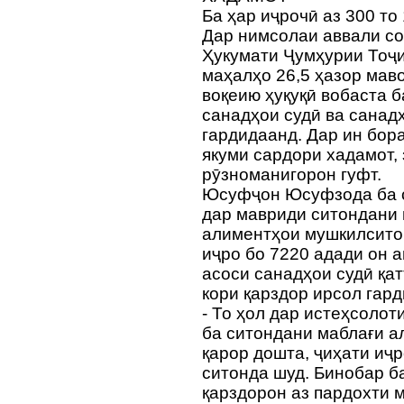
Ба ҳар иҷрочӣ аз 300 то
Дар нимсолаи аввали со
Ҳукумати Ҷумҳурии Тоҷи
маҳалҳо 26,5 ҳазор мав
воқеию ҳуқуқӣ вобаста 
санадҳои судӣ ва санад
гардидаанд. Дар ин бо
якуми сардори хадамот,
рӯзноманигорон гуфт.
Юсуфҷон Юсуфзода ба с
дар мавриди ситондани 
алиментҳои мушкилситон
иҷро бо 7220 адади он а
асоси санадҳои судӣ қат
кори қарздор ирсол гар
- То ҳол дар истеҳсолот
ба ситондани маблағи 
қарор дошта, ҷиҳати иҷ
ситонда шуд. Бинобар б
қарздорон аз пардохти 