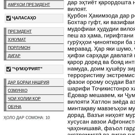
дар эҳтиёт қарордошта н
АМРҲОИ ПРЕЗИДЕНТ
вилоят.
Қурбон Ҳакимзода дар 
ҶАЛАСАҲО
Бохтар гуфт, ки вазифа
мудофиаи ҳудудии вилоя
ПРЕЗИДЕНТ
пеш аз ҳама, гирифтани
ҲУКУМАТ
гурӯҳҳои ҷинояткори ба
ПОРЛУМОН
меравад. Ҳар яки шумо,
ҳифзи сарҳади давлатӣ 
ДИГАР
қарор доред ва бояд ин
намуда, доим ҳушёру зир
"ҶУМҲУРИЯТ"
террористиву экстремис
фазои орому осудаи Ват
ДАР БОРАИ НАШРИЯ
шарифи Тоҷикистонро х
ОЗМУНҲО
Ёдовар мешавем, ки Ҷу
ҶОИ ХОЛИИ КОР
вилояти Хатлон зиёда аз
ОБУНА
минтақаву мавзеъҳои му
дорад. Вазъи ниҳоят мур
ҲОЛО ДАР СОМОНА: 10
хусусан авзои Афғонис
ҷаҳонишавӣ, фаъол гард
экстремистӣ ва дигар г