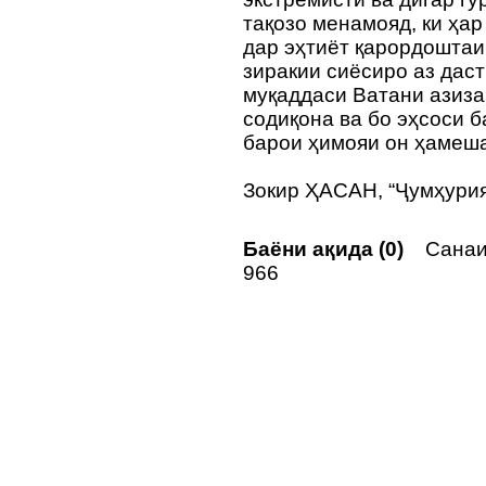
тақозо менамояд, ки ҳа
дар эҳтиёт қарордоштаи
зиракии сиёсиро аз даст
муқаддаси Ватани азиз
содиқона ва бо эҳсоси 
барои ҳимояи он ҳамеш
Зокир ҲАСАН, “Ҷумҳурия
Баёни ақида (0)
Санаи 
966