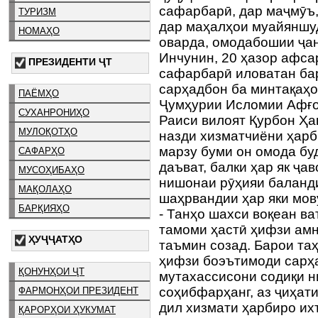
сафарбарӣ, дар маҷмӯъ,
ТУРИЗМ
дар маҳалҳои муайяншу
НОМАҲО
оварда, омодабошии ҷан
Инчунин, 20 ҳазор афса
ПРЕЗИДЕНТИ ҶТ
сафарбарӣ иловатан ба
сарҳадбон ба минтақаҳо
ПАЁМҲО
Ҷумҳурии Исломии Афғо
СУХАНРОНИҲО
Раиси вилоят Қурбон Ҳа
МУЛОҚОТҲО
назди хизматчиёни ҳарбӣ
марзу буми он омода бу
САФАРҲО
даъват, балки ҳар як ҷ
МУСОҲИБАҲО
нишонаи рӯҳияи баланди
МАҚОЛАҲО
шаҳрвандии ҳар яки мов
БАРҚИЯҲО
- Танҳо шахси воқеан в
тамоми ҳастӣ ҳифзи амн
ҲУҶҶАТҲО
таъмин созад. Барои та
ҳифзи боэътимоди сарҳа
ҚОНУНҲОИ ҶТ
мутахассисони содиқи 
соҳибфарҳанг, аз ҷиҳат
ФАРМОНҲОИ ПРЕЗИДЕНТ
дил хизмати ҳарбиро их
ҚАРОРҲОИ ҲУКУМАТ