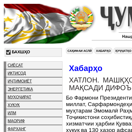
САҲИФАИ АСЛӢ
ХАБАРҲО
ҲУҶҶАТҲО
БАХШҲО
СИЁСАТ
Хабарҳо
ИҚТИСОД
ХАТЛОН. МАШҚҲ
ИҶТИМОИЁТ
МАҚСАДИ ДИФОЪ 
ЭНЕРГЕТИКА
Бо Фармони Президенти
МУҲОҶИРАТ
миллат, Сарфармондеҳи
ҲУҚУҚ
муҳтарам Эмомалӣ Раҳм
ИЛМ
Тоҷикистони соҳибистиқ
МАОРИФ
хизматчии ҳарбии Қувва
ФАРҲАНГ
ҳуқуқ ва 130 ҳазор афс