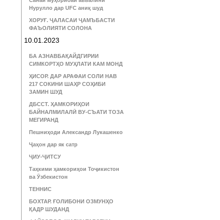
Санаи муҳорибаи аввалини
Нурулло дар UFC аниқ шуд
ХОРУҒ. ҶАЛАСАИ ҶАМЪБАСТИ
ФАЪОЛИЯТИ СОЛОНА
10.01.2023
БА АЗНАВБАҚАЙДГИРИИ
СИМКОРТҲО МУҲЛАТИ КАМ МОНД
ҲИСОР. ДАР АРАФАИ СОЛИ НАВ
217 СОКИНИ ШАҲР СОҲИБИ
ЗАМИН ШУД
ДБССТ. ҲАМКОРИҲОИ
БАЙНАЛМИЛАЛӢ ВУ-СЪАТИ ТОЗА
МЕГИРАНД
Пешниҳоди Александр Лукашенко
Ҷаҳон дар як сатр
ҶИУ-ҶИТСУ
Таҳкими ҳамкориҳои Тоҷикистон
ва Ӯзбекистон
ТЕННИС
БОХТАР. ҒОЛИБОНИ ОЗМУНҲО
ҚАДР ШУДАНД