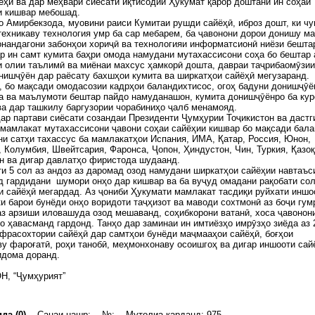
ёҳӣ ва дар меҳвари сиёсати иқтисодии Ҳукумат қарор доштани ин соҳаи
и кишвар мебошад.
 Амирбекзода, муовини раиси Кумитаи рушди сайёҳӣ, иброз дошт, ки чу
техникаву технология умр ба сар мебарем, ба ҷавонони дорои донишу м
онандагони забонҳои хориҷӣ ва технологияи информатсионӣ ниёзи бешта
р ин самт кумита баҳри омода намудани мутахассисони соҳа бо бештар 
 олии таълимӣ ва миёнаи махсус ҳамкорӣ дошта, давраи таҷрибаомӯзии
нишҷӯён дар раёсату бахшҳои кумита ва ширкатҳои сайёҳӣ мегузаранд.
 бо мақсади омодасозии кадрҳои баландихтисос, огоҳ бадуни донишҷӯё
а ва маълумоти бештар пайдо намуданашон, кумита донишҷӯёнро ба кур
а дар ташкилу баргузории чорабиниҳо ҷалб менамояд.
ар партави сиёсати созандаи Президенти Ҷумҳурии Тоҷикистон ва дастг
мамлакат мутахассисони ҷавони соҳаи сайёҳии кишвар бо мақсади бал
и сатҳи тахассус ба мамлакатҳои Испания, ИМА, Қатар, Россия, Юнон,
 Колумбия, Швейтсария, Фаронса, Ҷопон, Ҳиндустон, Чин, Туркия, Қазоқ
н ва дигар давлатҳо фиристода шудаанд.
и 5 сол аз андоз аз даромад озод намудани ширкатҳои сайёҳии навтаъс
д гардидани шумори онҳо дар кишвар ва ба вуҷуд омадани рақобати со
и сайёҳӣ мегардад. Аз ҷониби Ҳукумати мамлакат тасдиқи руйхати иншо
ки барои бунёди онҳо воридоти таҷҳизот ва маводи сохтмонӣ аз боҷи гум
аз арзиши иловашуда озод мешаванд, соҳибкорони ватанӣ, хоса ҷавонон
о ҳавасманд гардонд. Танҳо дар заминаи ин имтиёзҳо имрӯзҳо зиёда аз 
фрасохтории сайёҳӣ дар самтҳои бунёди маҷмааҳои сайёҳӣ, боғҳои
у фароғатӣ, роҳи танобӣ, меҳмонхонаву осоишгоҳ ва дигар иншооти сай
идома доранд.
Н, “Ҷумҳурият”
да (0)
Санаи нашр: №: Мутолиа карданд: 975