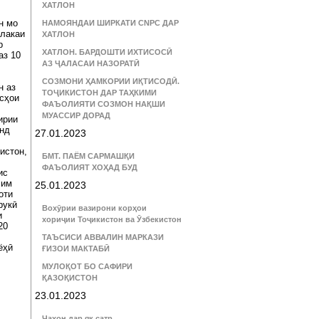
ХАТЛОН
н мо
НАМОЯНДАИ ШИРКАТИ CNPC ДАР
алакаи
ХАТЛОН
р
ХАТЛОН. БАРДОШТИ ИХТИСОСӢ
аз 10
АЗ ҶАЛАСАИ НАЗОРАТӢ
СОЗМОНИ ҲАМКОРИИ ИҚТИСОДӢ.
н аз
ТОҶИКИСТОН ДАР ТАҲКИМИ
сҳои
ФАЪОЛИЯТИ СОЗМОН НАҚШИ
МУАССИР ДОРАД
ирии
анд
27.01.2023
истон,
БМТ. ПАЁМ САРМАШҚИ
ФАЪОЛИЯТ ХОҲАД БУД
ис
лим
25.01.2023
оти
рукӣ
Вохӯрии вазирони корҳои
и
хориҷии Тоҷикистон ва Ӯзбекистон
20
ТАЪСИСИ АВВАЛИН МАРКАЗИ
ёҳӣ
ҒИЗОИ МАКТАБӢ
МУЛОҚОТ БО САФИРИ
ҚАЗОҚИСТОН
23.01.2023
Ҷаҳон дар як сатр