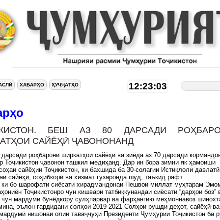
12:23:03
АСЛӢ
ХАБАРҲО
ҲУҶҶАТҲО
арҳо
ИКИСТОН. БЕШ АЗ 80 ДАРСАДИ РОҲБАР
АТҲОИ САЙЁҲӢ ҶАВОНОНАНД
 дарсади роҳбарони ширкатҳои сайёҳӣ ва зиёда аз 70 дарсади кормандо
р Тоҷикистон ҷавонон ташкил медиҳанд. Дар ин бора зимни як ҳамоиши
соҳаи сайёҳии Тоҷикистон, ки бахшида ба 30-солагии Истиқлоли давлатӣ
и сайёҳӣ, соҳибкорӣ ва хизмат гузаронда шуд, таъкид рафт.
, ки бо шарофати сиёсати хирадмандонаи Пешвои миллат муҳтарам Эмо
ҳониён Тоҷикистонро чун кишвари татбиқкунандаи сиёсати “дарҳои боз” 
 чун мардуми бунёдкору сулҳпарвар ва фарҳангию меҳмоннавоз шинохт
мина, эълон гардидани солҳои 2019-2021 Солҳои рушди деҳот, сайёҳӣ ва
мардумӣ нишонаи олии таваҷҷуҳи Президенти Ҷумҳурии Тоҷикистон ба 