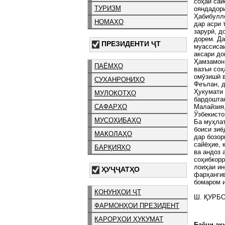
соҳаи сай
ТУРИЗМ
ояндадор
Ҳабибулло
НОМАҲО
дар асри 
зарурӣ, д
дорем. Да
ПРЕЗИДЕНТИ ҶТ
муассисаи
аксари до
Ҳамзамон,
ПАЁМҲО
вазъи соҳ
омӯзишӣ в
СУХАНРОНИҲО
Феълан, д
Ҳукумати 
МУЛОҚОТҲО
бардоштан
Малайзия,
САФАРҲО
Ӯзбекисто
МУСОҲИБАҲО
Ба муҳлат
боиси зиё
МАҚОЛАҲО
дар бозор
сайёҳие, 
БАРҚИЯҲО
ва андоз 
соҳибкорр
лоиҳаи ин
ҲУҶҶАТҲО
фарҳангив
бомаром 
ҚОНУНҲОИ ҶТ
Ш. ҚУРБО
ФАРМОНҲОИ ПРЕЗИДЕНТ
ҚАРОРҲОИ ҲУКУМАТ
Баёни ақи