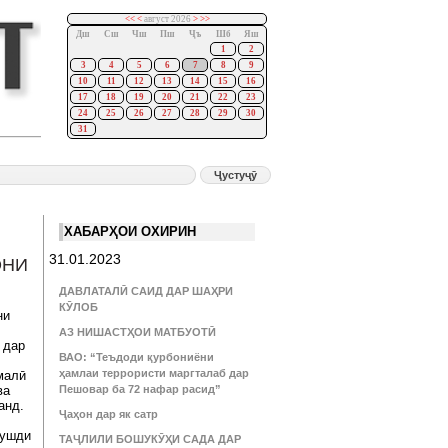
<<
<
август 2026
>
>>
Дш
Сш
Чш
Пш
Ҷъ
Шб
Яш
1
2
3
4
5
6
7
8
9
10
11
12
13
14
15
16
17
18
19
20
21
22
23
24
25
26
27
28
29
30
31
ХАБАРҲОИ ОХИРИН
31.01.2023
ОНИ
ДАВЛАТАЛӢ САИД ДАР ШАҲРИ
КӮЛОБ
ни
АЗ НИШАСТҲОИ МАТБУОТӢ
 дар
ВАО: “Теъдоди қурбониёни
ҳамлаи террористи маргталаб дар
малӣ
ва
Пешовар ба 72 нафар расид”
анд.
Ҷаҳон дар як сатр
рушди
ТАҶЛИЛИ БОШУКӮҲИ САДА ДАР