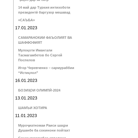
14 май дар Туркия интихоботи
президентӣ баргузор мешавад
«САЪБА»
17.01.2023
САМАРАНОКИИ ФАЪОЛИЯТ ВА
ШАФФОФИЯТ
Мулоқоти Имангали
Тасмагамбетов бо Сергей
Поспелов
Игор Черевченко – сармураббии
“Истиқлол”
16.01.2023
БОЗИҲОИ ОЛИМПӢ-2024
13.01.2023
ШАМЪИ ХОТИРА
11.01.2023
Муроҷиатномаи Раиси шаҳри
Душанбе ба сокинони пойтахт