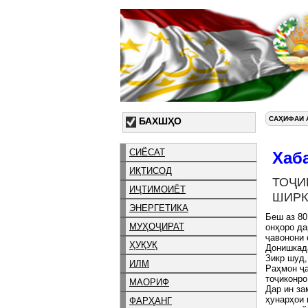
САҲИФАИ 
БАХШҲО
СИЁСАТ
Хаб
ИҚТИСОД
ТОҶ
ИҶТИМОИЁТ
ШИРК
ЭНЕРГЕТИКА
Беш аз 80
МУҲОҶИРАТ
онҳоро да
ҷавонони 
ҲУҚУҚ
Донишкада
Зикр шуд
ИЛМ
Раҳмон ҷа
тоҷиконро
МАОРИФ
Дар ин за
ҳунарҳои 
ФАРҲАНГ