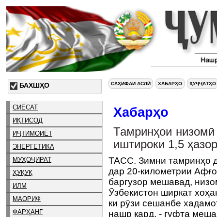
САҲИФАИ АСЛӢ
ХАБАРҲО
ҲУҶҶАТҲО
БАХШҲО
СИЁСАТ
Хабарҳо
ИҚТИСОД
Тамринҳои низомӣ 
ИҶТИМОИЁТ
иштироки 1,5 ҳазо
ЭНЕРГЕТИКА
ТАСС. Зимни тамринҳо д
МУҲОҶИРАТ
дар 20-километрии Афғон
ҲУҚУҚ
баргузор мешавад, низо
ИЛМ
Ӯзбекистон ширкат хоҳан
МАОРИФ
ки рӯзи сешанбе хадамо
ФАРҲАНГ
нашр кард, - гуфта меша