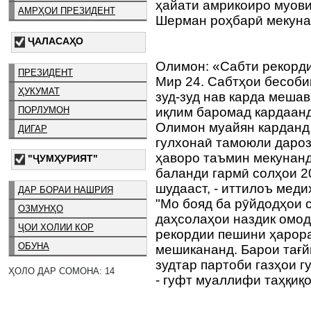
ҳайати амрикоиро муови
АМРҲОИ ПРЕЗИДЕНТ
Шерман роҳбарӣ мекуна
ҶАЛАСАҲО
Олимон: «Сабти рекорди
ПРЕЗИДЕНТ
Мир 24. Сабтҳои бесоби
ҲУКУМАТ
зуд-зуд нав карда мешав
ПОРЛУМОН
иқлим баромад кардаанд
Олимон муайян карданд,
ДИГАР
гулхонаӣ тамоюли даро
ҳаворо таъмин мекунан
"ҶУМҲУРИЯТ"
баланди гармӣ солҳои 2
шудааст, - иттилоъ меди
ДАР БОРАИ НАШРИЯ
"Мо бояд ба рӯйдодҳои 
ОЗМУНҲО
даҳсолаҳои наздик омод
ҶОИ ХОЛИИ КОР
рекордии пешини ҳарора
ОБУНА
мешикананд. Барои тағй
зудтар партоби газҳои г
ҲОЛО ДАР СОМОНА: 14
- гуфт муаллифи таҳқиқ