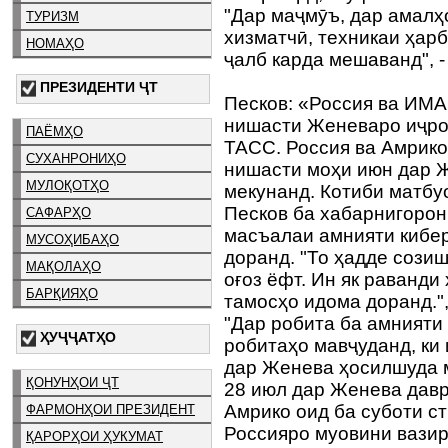
"Дар маҷмӯъ, дар амалҳо
ТУРИЗМ
хизматчӣ, техникаи ҳарб
НОМАҲО
ҷалб карда мешаванд", -
ПРЕЗИДЕНТИ ҶТ
Песков: «Россия ва ИМА
нишасти Женеваро иҷро
ПАЁМҲО
ТАСС. Россия ва Амрико
СУХАНРОНИҲО
нишасти моҳи июн дар 
МУЛОҚОТҲО
мекунанд. Котиби матбу
Песков ба хабарнигорон
САФАРҲО
масъалаи амнияти кибер
МУСОҲИБАҲО
доранд. "То ҳадде сози
МАҚОЛАҲО
оғоз ёфт. Ин як раванди 
БАРҚИЯҲО
тамосҳо идома доранд.",
"Дар робита ба амнияти 
ҲУҶҶАТҲО
робитаҳо мавҷуданд, ки
дар Женева ҳосилшуда м
ҚОНУНҲОИ ҶТ
28 июл дар Женева дав
Амрико оид ба суботи с
ФАРМОНҲОИ ПРЕЗИДЕНТ
Россияро муовини вазир
ҚАРОРҲОИ ҲУКУМАТ