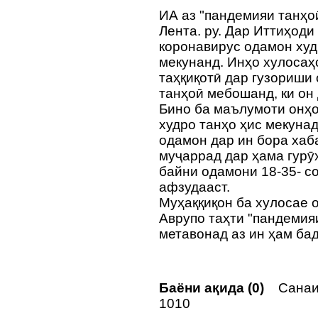
ИА аз "пандемияи танҳо
Лента. ру. Дар Иттиҳоди
коронавирус одамон худ
мекунанд. Инҳо хулосаҳ
таҳқиқотӣ дар гузориши
танҳоӣ мебошанд, ки он
Бино ба маълумоти онҳо
худро танҳо ҳис мекунад
одамон дар ин бора ха
муҷаррад дар ҳама гурӯ
байни одамони 18-35- с
афзудааст.
Муҳаққиқон ба хулосае 
Аврупо таҳти "пандемияи
метавонад аз ин ҳам бад
Баёни ақида (0)
Санаи 
1010