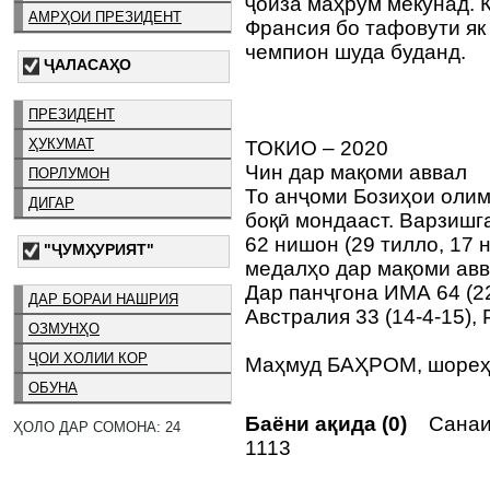
ҷоиза маҳрум мекунад. 
АМРҲОИ ПРЕЗИДЕНТ
Франсия бо тафовути як
чемпион шуда буданд.
ҶАЛАСАҲО
ПРЕЗИДЕНТ
ҲУКУМАТ
ТОКИО – 2020
Чин дар мақоми аввал
ПОРЛУМОН
То анҷоми Бозиҳои олим
ДИГАР
боқӣ мондааст. Варзишг
62 нишон (29 тилло, 17 
"ҶУМҲУРИЯТ"
медалҳо дар мақоми авв
Дар панҷгона ИМА 64 (22-
ДАР БОРАИ НАШРИЯ
Австралия 33 (14-4-15), 
ОЗМУНҲО
ҶОИ ХОЛИИ КОР
Маҳмуд БАҲРОМ, шореҳ
ОБУНА
Баёни ақида (0)
Санаи 
ҲОЛО ДАР СОМОНА: 24
1113