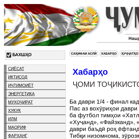
САҲИФАИ АСЛӢ
ХАБАРҲО
ҲУҶҶАТҲО
БАХШҲО
СИЁСАТ
Хабарҳо
ИҚТИСОД
ҶОМИ ТОҶИКИСТО
ИҶТИМОИЁТ
ЭНЕРГЕТИКА
Ба даври 1/4 - финал к
МУҲОҶИРАТ
Пас аз вохӯриҳои даври 
ҲУҚУҚ
ба футбол тимҳои «Хатл
ИЛМ
«Хуҷанд», «Файзканд», 
МАОРИФ
даври баъдӣ роҳ ёфтан
Тибқи низомнома, зӯрозм
ФАРҲАНГ