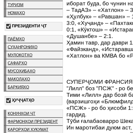
иборат буда, бо чунин н
ТУРИЗМ
– ТадАЗ» – «Хатлон» – 3
НОМАҲО
«Ҳулбук» – «Равшан» – 
3:0, «Хуҷанд» – «Пахтак
ПРЕЗИДЕНТИ ҶТ
0:1, «Кӯктош» – «Истара
«Душанбе» – 2:1.
ПАЁМҲО
Ҳамин тавр, дар даври 1
СУХАНРОНИҲО
«Файзканд», «Истаравша
«Хатлон» ва КМВА бо «
МУЛОҚОТҲО
САФАРҲО
МУСОҲИБАҲО
МАҚОЛАҲО
СУПЕРҶОМИ ФРАНСИ
БАРҚИЯҲО
"Лилл" боз "ПСЖ" - ро б
Тими «Лилл» дар бозӣ 
ҲУҶҶАТҲО
(варзишгоҳи «Блюмфилд»
«ПСЖ» - ро бо ҳисоби 1
ҚОНУНҲОИ ҶТ
гардид.
Тӯби ғалабаоварро Шека
ФАРМОНҲОИ ПРЕЗИДЕНТ
Ин маротибаи дуюм аст,
ҚАРОРҲОИ ҲУКУМАТ