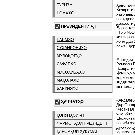
ТУРИЗМ
Ҳавопайм
Вазорати 
НОМАҲО
ҳавопайм
нашудааст
дархости 
ПРЕЗИДЕНТИ ҶТ
Ёдрас меш
«Tolo New
кишварро 
ПАЁМҲО
ҳоло дар 
news» дар
СУХАНРОНИҲО
МУЛОҚОТҲО
Машқҳои т
Рамазон Р
САФАРҲО
Вазорати
МУСОҲИБАҲО
Ҷонибҳо м
корҳои до
МАҚОЛАҲО
зидди тер
мегарданд
БАРҚИЯҲО
«Андалеб
ҲУҶҶАТҲО
Дар Фила
Фестивал 
ҷамъбаст
ҚОНУНҲОИ ҶТ
Шоҳҷоизаи
насиби ҳу
ФАРМОНҲОИ ПРЕЗИДЕНТ
дуюмро ҳу
ҚАРОРҲОИ ҲУКУМАТ
ҳунарманд