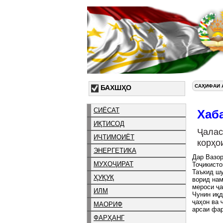
САҲИФАИ 
БАХШҲО
СИЁСАТ
Хаб
ИҚТИСОД
Ҷала
ИҶТИМОИЁТ
корҳ
ЭНЕРГЕТИКА
Дар Вазор
МУҲОҶИРАТ
Тоҷикист
Таъкид шу
ҲУҚУҚ
ворид нам
мероси ҷ
ИЛМ
Чунин иқд
ҷаҳон ва 
МАОРИФ
арсаи фар
ФАРҲАНГ