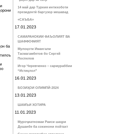
би
14 май дар Туркия интихоботи
дорони
президентӣ баргузор мешавад
«САЪБА»
17.01.2023
САМАРАНОКИИ ФАЪОЛИЯТ ВА
ШАФФОФИЯТ
он ба
Мулоқоти Имангали
Тасмагамбетов бо Сергей
ттилоъ
Поспелов
и
Игор Черевченко – сармураббии
фо
“Истиқлол”
16.01.2023
БОЗИҲОИ ОЛИМПӢ-2024
13.01.2023
ШАМЪИ ХОТИРА
11.01.2023
Муроҷиатномаи Раиси шаҳри
Душанбе ба сокинони пойтахт