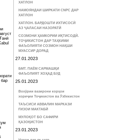
ХАТЛОН
НАМОЯНДАИ ШИРКАТИ CNPC ДАР
ХАТЛОН
ХАТЛОН. БАРДОШТИ ИХТИСОСӢ
АЗ ҶАЛАСАИ НАЗОРАТӢ
ни
август
СОЗМОНИ ҲАМКОРИИ ИҚТИСОДӢ.
 Ғанӣ
ТОҶИКИСТОН ДАР ТАҲКИМИ
Kabul
ФАЪОЛИЯТИ СОЗМОН НАҚШИ
МУАССИР ДОРАД
27.01.2023
БМТ. ПАЁМ САРМАШҚИ
.
ФАЪОЛИЯТ ХОҲАД БУД
зорати
 бар
25.01.2023
Вохӯрии вазирони корҳои
хориҷии Тоҷикистон ва Ӯзбекистон
ТАЪСИСИ АВВАЛИН МАРКАЗИ
ҒИЗОИ МАКТАБӢ
МУЛОҚОТ БО САФИРИ
ҚАЗОҚИСТОН
кум
и
23.01.2023
б
Ҷаҳон дар як сатр