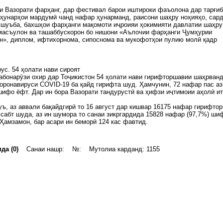
и Вазорати фарҳанг, дар фестивал барои иштироки фаъолона дар тарғи
ҳунарҳои мардумӣ чанд нафар ҳунарманд, раисони шаҳру ноҳияҳо, сар
 шуъба, бахшҳои фарҳанги мақомоти иҷроияи ҳокимияти давлатии шаҳру
масъулон ва ташаббускорон бо нишони «Аълочии фарҳанги Ҷумҳурии
н», диплом, ифтихорнома, сипоснома ва мукофотҳои пулию молӣ қадр
ус. 54 ҳолати нави сироят
бонарӯзи охир дар Тоҷикистон 54 ҳолати нави гирифторшавии шаҳрванд
оронавируси COVID-19 ба қайд гирифта шуд. Ҳамчунин, 72 нафар пас аз
ифо ёфт. Дар ин бора Вазорати тандурустӣ ва ҳифзи иҷтимоии аҳолӣ и
ъ, аз аввали бақайдгирӣ то 16 август дар кишвар 16175 нафар гирифтор
сабт шуда, аз ин шумора то санаи зикргардида 15828 нафар (97,7%) ши
Ҳамзамон, бар асари ин беморӣ 124 кас фавтид.
да (0)
Санаи нашр: №: Мутолиа карданд: 1155