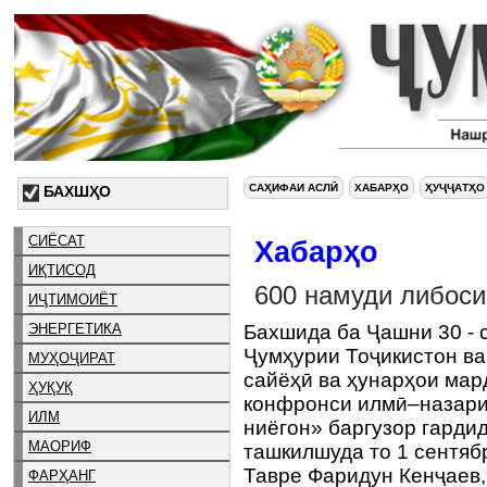
САҲИФАИ АСЛӢ
ХАБАРҲО
ҲУҶҶАТҲО
БАХШҲО
СИЁСАТ
Хабарҳо
ИҚТИСОД
600 намуди либос
ИҶТИМОИЁТ
ЭНЕРГЕТИКА
Бахшида ба Ҷашни 30 - 
Ҷумҳурии Тоҷикистон ва
МУҲОҶИРАТ
сайёҳӣ ва ҳунарҳои ма
ҲУҚУҚ
конфронси илмӣ–назари
ИЛМ
ниёгон» баргузор гарди
МАОРИФ
ташкилшуда то 1 сентяб
Тавре Фаридун Кенҷаев,
ФАРҲАНГ