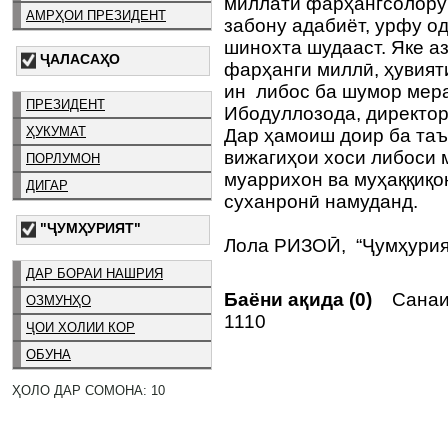
миллати фарҳангсолору
АМРҲОИ ПРЕЗИДЕНТ
забону адабиёт, урфу о
шинохта шудааст. Яке а
ҶАЛАСАҲО
фарҳанги миллӣ, ҳувият
ин либос ба шумор мера
ПРЕЗИДЕНТ
Ибодуллозода, директор
ҲУКУМАТ
Дар ҳамоиш доир ба таъ
вижагиҳои хоси либоси 
ПОРЛУМОН
муаррихон ва муҳаққиқо
ДИГАР
суханронӣ намуданд.
"ҶУМҲУРИЯТ"
Лола РИЗОӢ, “Ҷумҳурия
ДАР БОРАИ НАШРИЯ
Баёни ақида (0)
Санаи 
ОЗМУНҲО
1110
ҶОИ ХОЛИИ КОР
ОБУНА
ҲОЛО ДАР СОМОНА: 10