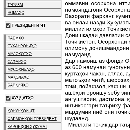
оммавии осорхона, итт
ТУРИЗМ
намояндагони Осорхона
НОМАҲО
Вазорати фарҳанг, куми
ва оилаи назди Ҳукумат
ПРЕЗИДЕНТИ ҶТ
миллии илмҳои Тоҷикист
Донишкадаи давлатии са
ПАЁМҲО
Тоҷикистон, Осорхонаи
СУХАНРОНИҲО
олимону донишмандони 
намуданд.
МУЛОҚОТҲО
Дар намоиш аз фонди О
САФАРҲО
аз 600 намунаи гуногуни
МУСОҲИБАҲО
куртаҳои чакан, атлас, 
МАҚОЛАҲО
матоъҳои читӣ, шерозаҳ
БАРҚИЯҲО
тоқӣ, пойафзол, кафши 
ашёҳои ороишу зебу зин
ҲУҶҶАТҲО
ангуштарин, дастмона, қ
инъикосгари таъриху фа
ҚОНУНҲОИ ҶТ
мардумии ниёгони тоҷик
шудаанд.
ФАРМОНҲОИ ПРЕЗИДЕНТ
- Миллати тоҷик дар та
ҚАРОРҲОИ ҲУКУМАТ