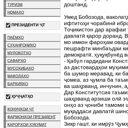
доштанд.
ТУРИЗМ
НОМАҲО
Умед Бобозода, ваколатд
ифтитоҳи чорабинӣ ибро
ПРЕЗИДЕНТИ ҶТ
Тоҷикистон дар арафаи 
давлатӣ қарор доранд. 
ПАЁМҲО
мо имкон фароҳам овард
СУХАНРОНИҲО
пешрафти минбаъдаи ки
МУЛОҚОТҲО
демократӣ, ҳуқуқбунёд 
- Қабул гардидани Конс
САФАРҲО
аз дастовардҳои муҳими
МУСОҲИБАҲО
ба шумор меравад, ки б
МАҚОЛАҲО
ҷомеа, аз ҷумла ба таъм
БАРҚИЯҲО
ва шаҳрванд, инчунин, а
Дар Конститутсия таъми
ҲУҶҶАТҲО
шаҳрванд арзиши олӣ э
онҳо аз ҷониби тамоми 
ҚОНУНҲОИ ҶТ
муқаддаси давлатӣ шино
Бобозода.
ФАРМОНҲОИ ПРЕЗИДЕНТ
Зикр гашт, ки имрӯз Ҷум
ҚАРОРҲОИ ҲУКУМАТ