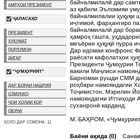
байналмилалӣ дар самти
АМРҲОИ ПРЕЗИДЕНТ
аз қабили Эъломияи уму
байналмилалии ҳуқуқи ш
ҶАЛАСАҲО
иҷтимоӣ, фарҳангиро па
байналмилалӣ дар бораи
ПРЕЗИДЕНТ
ҳамроҳ гашта, уҳдадори
ҲУКУМАТ
меъёрии ҳуқуқӣ пурра и
ПОРЛУМОН
Дар идомаи конфронс Ф
раёсати кафолатҳои ҳуқ
ДИГАР
Президенти Ҷумҳурии То
вакили Маҷлиси намоянд
"ҶУМҲУРИЯТ"
Барномаи рушди СММ да
роҳбари намояндагии Х
ДАР БОРАИ НАШРИЯ
Тоҷикистон, Мэрилин Й
ОЗМУНҲО
намояндагии Иттиҳоди А
ҶОИ ХОЛИИ КОР
суханронӣ карданд.
ОБУНА
М. БАҲРОМ, «Ҷумҳурия
ҲОЛО ДАР СОМОНА: 11
Баёни ақида (0)
Санаи 