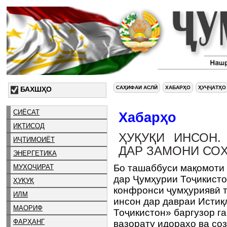
САҲИФАИ АСЛӢ
ХАБАРҲО
ҲУҶҶАТҲО
БАХШҲО
СИЁСАТ
Хабарҳо
ИҚТИСОД
ҲУҚУҚИ ИНСОН
ИҶТИМОИЁТ
ДАР ЗАМОНИ СО
ЭНЕРГЕТИКА
Бо ташаббуси мақомоти 
МУҲОҶИРАТ
дар Ҷумҳурии Тоҷикисто
ҲУҚУҚ
конфронси ҷумҳуриявӣ т
ИЛМ
инсон дар давраи Истиқ
МАОРИФ
Тоҷикистон» баргузор г
ФАРҲАНГ
вазорату идораҳо ва с