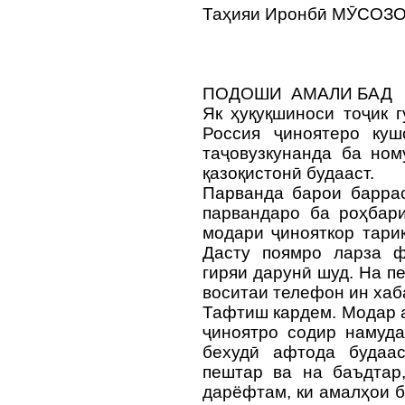
Таҳияи Иронбӣ МӮСОЗ
ПОДОШИ АМАЛИ БАД
Як ҳуқуқшиноси тоҷик 
Россия ҷиноятеро куш
таҷовузкунанда ба ном
қазоқистонӣ будааст.
Парванда барои баррас
парвандаро ба роҳбари
модари ҷинояткор тари
Дасту поямро ларза ф
гиряи дарунӣ шуд. На п
воситаи телефон ин ха
Тафтиш кардем. Модар 
ҷиноятро содир намуда
бехудӣ афтода будаас
пештар ва на баъдтар,
дарёфтам, ки амалҳои 