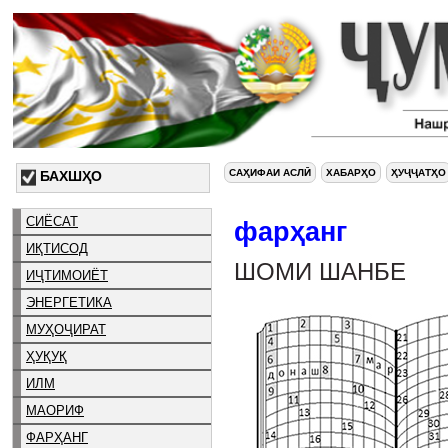
САҲИФАИ АСЛӢ
ХАБАРҲО
ҲУҶҶАТҲО
БАХШҲО
СИЁСАТ
фарҳанг
ИҚТИСОД
ШОМИ ШАНБЕ
ИҶТИМОИЁТ
ЭНЕРГЕТИКА
МУҲОҶИРАТ
ҲУҚУҚ
ИЛМ
МАОРИФ
ФАРҲАНГ