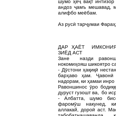
шумо ҳеҷ вақт интизор
андоз ҷамъ мешавад, м
алифбо меёбам.
Аз русӣ тарҷумаи Фар
ДАР ҲАЁТ ИМКОНИЯ
ЗИЁД АСТ
Зане назди равонш
нокомиҳояш шикоятро са
- Дӯстони ҳақиқӣ неста
барҳаво ҳам. Ҷавонӣ
надорам, ки ҳамаи инро 
Равоншинос ӯро бодиққ
дуруст гузошт ва, бо ис
- Албатта, шумо бис
фаромӯш накунед, к
аллакай, дороӣ аст. М
табобатнашаванда, 