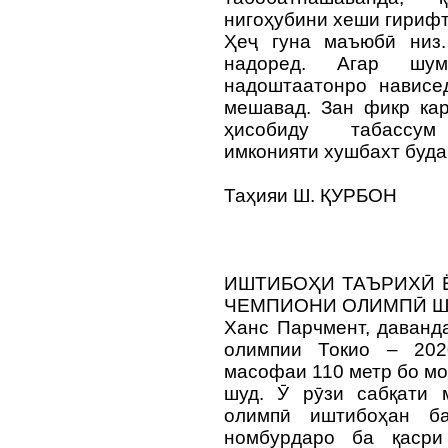
нигоҳубини хеши гириф
Ҳеҷ гуна маъюбӣ низ
надоред. Агар шу
надоштаатонро нависе
мешавад. Зан фикр ка
ҳисобиду табассум 
имконияти хушбахт буда
Таҳияи Ш. ҚУРБОН
ИШТИБОҲИ ТАЪРИХӢ 
ЧЕМПИОНИ ОЛИМПӢ Ш
Ханс Парчмент, даванд
олимпии Токио – 20
масофаи 110 метр бо мо
шуд. Ӯ рӯзи сабқати 
олимпӣ иштибоҳан б
номбурдаро ба қасри