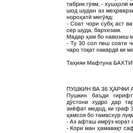
табрик гӯям, - хушҳолӣ
шод шудан аз меҳрварзи
нороҳатӣ мегӯяд:
- Соат чори субҳ аст ва
сер шуда, бархезам.
Мадар ҳам бо навозиш 
- Ту 30 сол пеш соати 
чаро тоқат накардӣ ки 
Таҳияи Мафтуна БАХТ
ПУШКИН ВА 36 ҲАРФИ
Пушкин баъди гирифт
дӯстони худро дар та
зиёфат медод, ки граф 
ҳамсоя бо тамасхур луқ
- Аз афташ имрӯз корат
- Кори ман ҳамавақт са