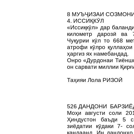
8 МУЪҶИЗАИ СОЗМОН
4. ИССИҚКӮЛ
«Иссиқкӯл» дар баланди
километр дарозӣ ва 
Чуқурии кӯл то 668 ме
атрофи кӯлро қуллаҳои
ҳаргиз ях намебандад.
Онро «Дурдонаи Тиёншо
он сарвати миллии Қирғ
Таҳияи Лола РИЗОӢ
526 ДАНДОНИ БАРЗИ
Моҳи августи соли 20
Ҳиндустон баъди 5 с
зиёдатии кӯдаки 7- с
кандаанд. Ин дандонҳо