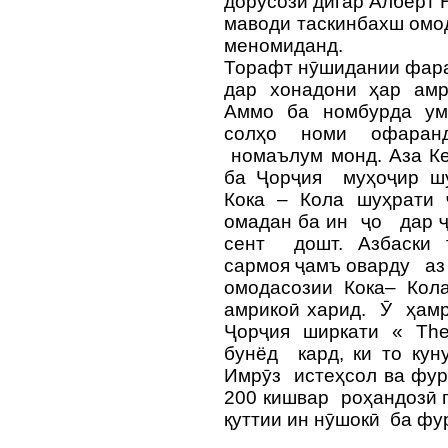
дорусози дигар Алберт 
маводи таскинбахш омод
меномиданд.
Торафт нӯшидании фар
дар хонадони ҳар амр
Аммо ба номбурда ум
солҳо номи офаранд
номаълум монд. Аза Ке
ба Ҷорҷия муҳоҷир шу
Кока – Кола шуҳрати
омадан ба ин ҷо дар 
сент дошт. Азбаски т
сармоя ҷамъ оварду аз
омодасозии Кока– Кол
амрикоӣ харид. Ӯ ҳам
Ҷорҷия ширкати « Th
бунёд кард, ки то кун
Имрӯз истеҳсол ва фу
200 кишвар роҳандозӣ 
қуттии ин нӯшокӣ ба ф