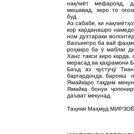
нақлиёт мефарояд, 
мешавад, зеро то оғоз
буд.
Аз сабабе, ки нақлиётҳ
кор карданашро намедо
ном духтараки волонтё
Вазъиятро ба вай фаҳм
роҳкиро ба ӯ маблағ д
Ханс такси киро карда,
мерасад ва қаҳрамони Б
Баъд аз ҷустуҷӯ Тиан
баргардонда, барояш л
Ямайкаро тақдим мекун
Ямайка бонуи ҷопони
даъват мекунад.
Таҳияи Маҳмуд МИРЗО