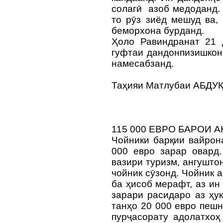
солагӣ азоб медоданд.
то рӯз зиёд мешуд ва,
беморхона бурданд.
Ҳоло Равиндранат 21 
гуфтаи дандонпизишкон
намесабзанд.
Таҳияи Матлубаи АБД
115 000 ЕВРО БАРОИ 
Чойники барқии вайрон
000 евро зарар овард.
вазири туризм, ангушто
чойник сӯзонд. Чойник 
ба ҳисоб мерафт, аз ин 
зарари расидаро аз ҳу
танҳо 20 000 евро пеш
пурҷасорату адолатхоҳ