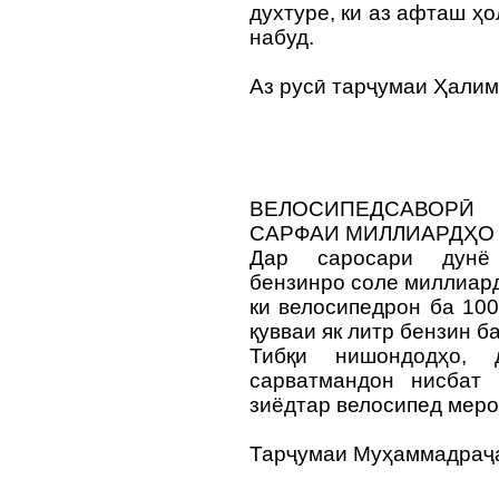
духтуре, ки аз афташ ҳ
набуд.
Аз русӣ тарҷумаи Ҳал
ВЕЛОСИПЕДСАВОРӢ
САРФАИ МИЛЛИАРДҲО 
Дар саросари дунё
бензинро соле миллиард
ки велосипедрон ба 10
қувваи як литр бензин б
Тибқи нишондодҳо, 
сарватмандон нисбат 
зиёдтар велосипед меро
Тарҷумаи Муҳаммадра