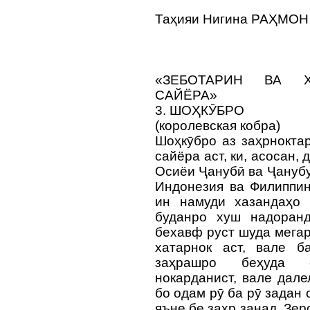
Таҳияи Нигина РАҲМОН
«ЗЕБОТАРИН ВА Х
САЙЁРА»
3. ШОҲКӮБРО
(королевская кобра)
Шоҳкӯбро аз заҳрнокта
сайёра аст, ки, асосан,
Осиёи Ҷанубӣ ва Ҷанубу
Индонезия ва Филиппин
ин намуди хазандаҳо
буданро хуш надоран
бехавф руст шуда мега
хатарнок аст, вале б
заҳрашро беҳуда 
нокарданист, вале дале
бо одам рӯ ба рӯ задан
яъне бе заҳр занад. Зер