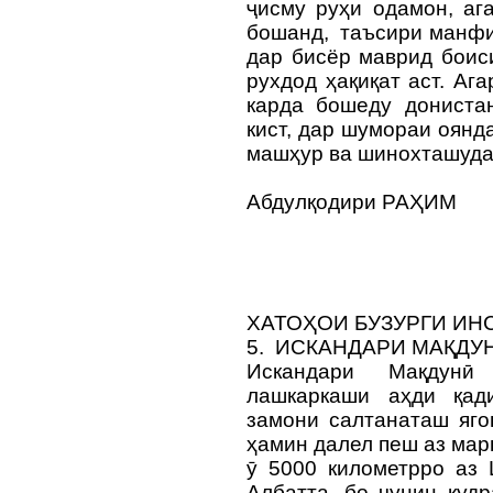
ҷисму руҳи одамон, аг
бошанд, таъсири манфи
дар бисёр маврид боис
рухдод ҳақиқат аст. Аг
карда бошеду донистан
кист, дар шумораи оянд
машҳур ва шинохташуд
Абдулқодири РАҲИМ
ХАТОҲОИ БУЗУРГИ ИН
5. ИСКАНДАРИ МАҚДУ
Искандари Мақдунӣ
лашкаркаши аҳди қад
замони салтанаташ яго
ҳамин далел пеш аз мар
ӯ 5000 километрро аз 
Албатта, бо чунин қуд