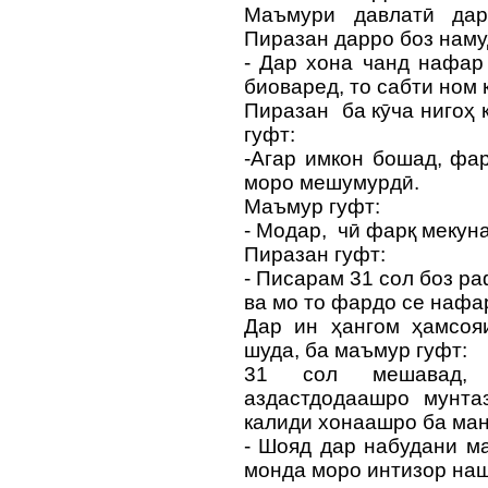
Маъмури давлатӣ да
Пиразан дарро боз наму
- Дар хона чанд нафар
биоваред, то сабти ном 
Пиразан ба кӯча нигоҳ 
гуфт:
-Агар имкон бошад, фа
моро мешумурдӣ.
Маъмур гуфт:
- Модар, чӣ фарқ мекун
Пиразан гуфт:
- Писарам 31 сол боз р
ва мо то фардо се наф
Дар ин ҳангом ҳамсоя
шуда, ба маъмур гуфт:
31 сол мешавад, 
аздастдодаашро мунта
калиди хонаашро ба ман
- Шояд дар набудани м
монда моро интизор на