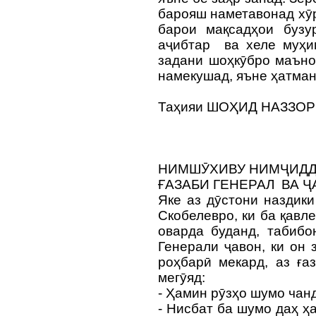
барояш наметавонад хӯр
барои мақсадҳои бузу
аҷибтар ва хеле муҳим
задани шоҳкӯбро маъно
намекушад, яъне ҳатман 
Таҳияи ШОҲИД НАЗЗО
НИМШӮХИВУ НИМҶИД
ҒАЗАБИ ГЕНЕРАЛ ВА 
Яке аз дӯстони наздик
Скобелевро, ки ба қавл
оварда буданд, табибо
Генерали ҷавон, ки он
роҳбарӣ мекард, аз ға
мегӯяд:
- Ҳамин рӯзҳо шумо ча
- Нисбат ба шумо даҳ ҳ