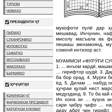
ТУРИЗМ
НОМАҲО
ПРЕЗИДЕНТИ ҶТ
мукофоти пулӣ дар ҳ
мешавад. Инчунин, наф
ПАЁМҲО
мисолу масъала ва фи
СУХАНРОНИҲО
пешкаш менамоянд, му
МУЛОҚОТҲО
сомонӣ интизор аст.
САФАРҲО
МУСОҲИБАҲО
МУАММОИ «ФУРӮҒИ СУ
1. ... инъом кардӣ, маша
МАҚОЛАҲО
… гирифтор шудӣ. 3. Да
БАРҚИЯҲО
ба бор орад. 4. Мурғи 
ёд. 5. Дилам … набуд о
ҲУҶҶАТҲО
ҳучраи қулай нест маро.
медузданд. 9. То ба кай
ҚОНУНҲОИ ҶТ
Ин хона зи … куҳна ан
ФАРМОНҲОИ ПРЕЗИДЕНТ
сари ҷабру ҷафо … на
ҚАРОРҲОИ ҲУКУМАТ
диду абрӯ чин гирифт