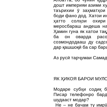
дошт империяи азими ху
таърихии ӯ заҳматҳои
боди фано дод. Хатои ин
ҳатто солҳои охир
меросбараш андеша на
Ҳамин гуна як хатои та
ба он оварда расо
созмондодааш ду садс
дар қашшоқӣ ба сар бар
Аз русӣ тарҷумаи Сам
ЯК ҲИКОЯ БАРОИ МУЛ
Модаре субҳи содиқ б
Писар телефонро бардо
шудааст модар?
Не – не бачам ту имрӯ