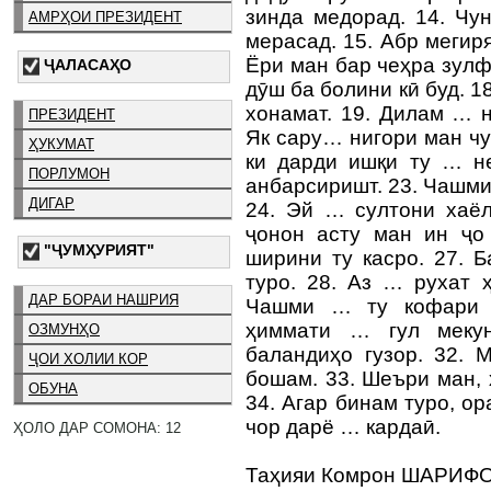
зинда медорад. 14. Чун
АМРҲОИ ПРЕЗИДЕНТ
мерасад. 15. Абр мегиря
Ёри ман бар чеҳра зул
ҶАЛАСАҲО
дӯш ба болини кӣ буд. 1
хонамат. 19. Дилам … н
ПРЕЗИДЕНТ
Як сару… нигори ман чу
ҲУКУМАТ
ки дарди ишқи ту … не
ПОРЛУМОН
анбарсиришт. 23. Чашми
ДИГАР
24. Эй … султони хаёл
ҷонон асту ман ин ҷо
"ҶУМҲУРИЯТ"
ширини ту касро. 27. 
туро. 28. Аз … рухат ҳ
ДАР БОРАИ НАШРИЯ
Чашми … ту кофари м
ҳиммати … гул меку
ОЗМУНҲО
баландиҳо гузор. 32. 
ҶОИ ХОЛИИ КОР
бошам. 33. Шеъри ман, 
ОБУНА
34. Агар бинам туро, о
чор дарё … кардаӣ.
ҲОЛО ДАР СОМОНА: 12
Таҳияи Комрон ШАРИФОВ