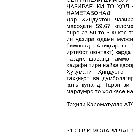
ҶАЗИРАЕ, КИ ТО ҲОЛ
НАМЕТАВОНАД
Дар Ҳиндустон ҷазир
масоҳати 59,67 килом
онро аз 50 то 500 кас 
ин ҷазира одами муоси
бимонад. Аниқтараш 
иртибот (контакт) кард
наздик шаванд, аммо 
ҳадафи тири найза қаро
Ҳукумати Ҳиндустон 
таҳқиқот ва думболаги
қатъ кунанд. Тарзи зи
мардумро то ҳол касе на
Таҳияи Кароматулло АТ
31 СОЛИ МОДАРИ ЧА