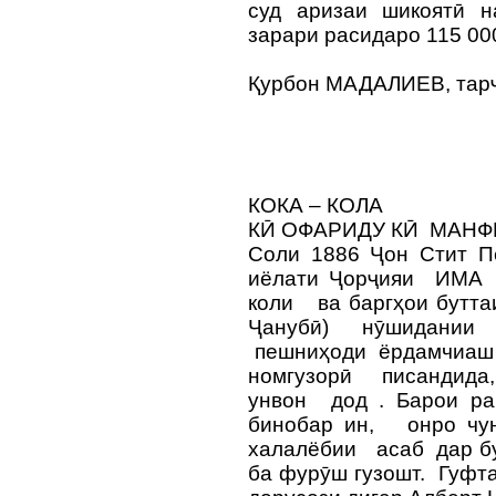
суд аризаи шикоятӣ н
зарари расидаро 115 00
Қурбон МАДАЛИЕВ, тарҷ
КОКА – КОЛА
КӢ ОФАРИДУ КӢ МАНФ
Соли 1886 Ҷон Стит 
иёлати Ҷорҷияи ИМА 
коли ва баргҳои бутта
Ҷанубӣ) нӯшидании
пешниҳоди ёрдамчиаш
номгузорӣ писандида
унвон дод . Барои ра
бинобар ин, онро чу
халалёбии асаб дар бу
ба фурӯш гузошт. Гуфта