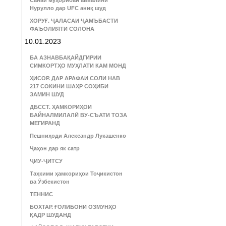
Санаи муҳорибаи аввалини
Нурулло дар UFC аниқ шуд
ХОРУҒ. ҶАЛАСАИ ҶАМЪБАСТИ
ФАЪОЛИЯТИ СОЛОНА
10.01.2023
БА АЗНАВБАҚАЙДГИРИИ
СИМКОРТҲО МУҲЛАТИ КАМ МОНД
ҲИСОР. ДАР АРАФАИ СОЛИ НАВ
217 СОКИНИ ШАҲР СОҲИБИ
ЗАМИН ШУД
ДБССТ. ҲАМКОРИҲОИ
БАЙНАЛМИЛАЛӢ ВУ-СЪАТИ ТОЗА
МЕГИРАНД
Пешниҳоди Александр Лукашенко
Ҷаҳон дар як сатр
ҶИУ-ҶИТСУ
Таҳкими ҳамкориҳои Тоҷикистон
ва Ӯзбекистон
ТЕННИС
БОХТАР. ҒОЛИБОНИ ОЗМУНҲО
ҚАДР ШУДАНД