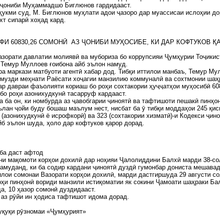
 ҷониби Муҳаммадшо Биглюнов гардидааст.
ҳукми суд, М. Биглюнов муҳлати адои ҷазоро дар муассисаи ислоҳии до
хт сипарӣ хоҳад кард.
ФИ 60830,26 СОМОНӢ АЗ ҶОНИБИ МУҲОСИБЕ, КИ ДАР КОФТУКОВ Қ
азорати давлатии молиявӣ ва мубориза бо коррупсияи Ҷумҳурии Тоҷикис
 Темур Муллоев ғоибона айб эълон намуд.
ра маркази матбуоти агентӣ хабар дод. Тибқи иттилои манбаъ, Темур Му
музди меҳнати Раёсати хоҷагии манзилию коммуналӣ ва сохтмонии шаҳ
ар давраи фаъолияти кориаш бо роҳи сохтакории ҳуҷҷатҳои муҳосибӣ 60
бо роҳи азонихудкунӣ тасарруф кардааст.
а ба он, ки номбурда аз ҷавобгарии ҷиноятӣ ва тафтишоти пешакӣ пинҳо
лан ҷойи буду бошаш маълум нест, нисбат ба ӯ тибқи моддаҳои 245 қис
 (азонихудкунӣ ё исрофкорӣ) ва 323 (сохтакории хизматӣ)-и Кодекси ҷин
йб эълон шуда, ҳоло дар кофтуков қарор дорад.
ба даст афтод
и мақомоти корҳои дохилӣ дар ноҳияи Ҷалолиддини Балхӣ марди 38-со
амуданд, ки ба содир кардани ҷиноятӣ дуздӣ гумонбар дониста мешавад
илои сомонаи Вазорати корҳои дохилӣ, марди дастгиршуда 29 августи с
оҳи пинҳонӣ вориди манзили истиқоматии як сокини Ҷамоати шаҳраки Ба
а, 10 ҳазор сомонӣ дуздидааст.
 аз рӯйи ин ҳодиса тафтишот идома дорад.
уқуқи рӯзномаи «Ҷумҳурият»