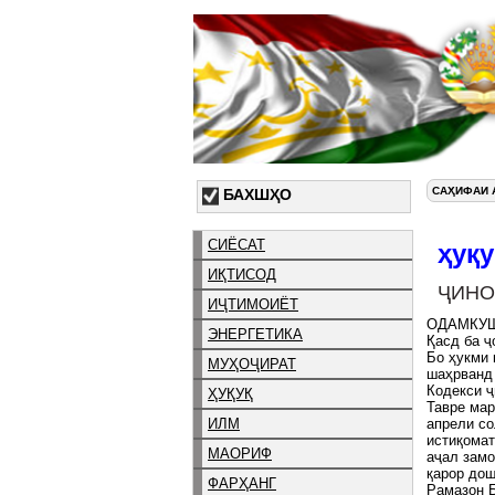
САҲИФАИ 
БАХШҲО
СИЁСАТ
ҳуқу
ИҚТИСОД
ҶИНО
ИҶТИМОИЁТ
ОДАМКУ
ЭНЕРГЕТИКА
Қасд ба 
Бо ҳукми 
МУҲОҶИРАТ
шаҳрванд
Кодекси ҷ
ҲУҚУҚ
Тавре мар
ИЛМ
апрели со
истиқомат
МАОРИФ
аҷал замо
қарор дош
ФАРҲАНГ
Рамазон Б