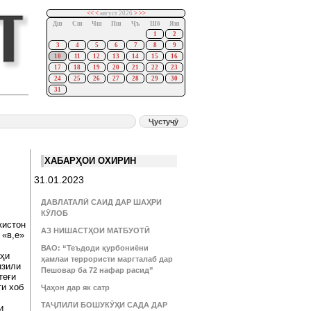
<<
<
август 2026
>
>>
Дш
Сш
Чш
Пш
Ҷъ
Шб
Яш
1
2
3
4
5
6
7
8
9
10
11
12
13
14
15
16
17
18
19
20
21
22
23
24
25
26
27
28
29
30
31
ХАБАРҲОИ ОХИРИН
31.01.2023
ДАВЛАТАЛӢ САИД ДАР ШАҲРИ
КӮЛОБ
кистон
АЗ НИШАСТҲОИ МАТБУОТӢ
 «в,е»
ВАО: “Теъдоди қурбониёни
оҳи
ҳамлаи террористи маргталаб дар
нзили
Пешовар ба 72 нафар расид”
теғи
ти хоб
Ҷаҳон дар як сатр
ТАҶЛИЛИ БОШУКӮҲИ САДА ДАР
и