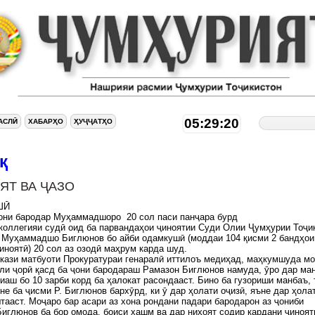
05:29:21
АСЛӢ
ХАБАРҲО
ҲУҶҶАТҲО
қ
ЯТ ВА ҶАЗО
ШӢ
ҷони бародар Муҳаммадшоро 20 сол паси панҷара бурд
коллегияи судӣ оид ба парвандаҳои ҷиноятии Суди Олии Ҷумҳурии Тоҷи
 Муҳаммадшо Биглюнов бо айби одамкушӣ (моддаи 104 қисми 2 бандҳои
иноятӣ) 20 сол аз озодӣ маҳрум карда шуд.
кази матбуоти Прокуратураи генаралӣ иттилоъ медиҳад, маҳкумшуда м
ли ҷорӣ қасд ба ҷони бародараш Рамазон Биглюнов намуда, ӯро дар ма
иаш бо 10 зарби корд ба ҳалокат расондааст. Бино ба гузориши манбаъ, 
не ба ҷисми Р. Биглюнов бархӯрд, ки ӯ дар ҳолати оҷизӣ, яъне дар ҳола
тааст. Моҷаро бар асари аз хона рондани падари бародарон аз ҷониби
иглюнов ба бор омода, боиси хашм ва дар ниҳоят содир кардани ҷиноят