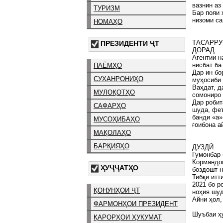
вазнин аз
ТУРИЗМ
Бар пояи 
низоми са
НОМАҲО
ТАСАРРУ
ПРЕЗИДЕНТИ ҶТ
ДОРАД
Агентии н
нисбат ба
ПАЁМҲО
Дар ин бо
СУХАНРОНИҲО
муҳосиби 
Ваҳдат, д
МУЛОҚОТҲО
сомониро 
Дар робит
САФАРҲО
шуда, феъ
банди «а»
МУСОҲИБАҲО
ғоибона а
МАҚОЛАҲО
БАРҚИЯҲО
ДУЗДӢ
Гумонбар 
Кормандон
ҲУҶҶАТҲО
боздошт н
Тибқи итт
2021 бо р
ҚОНУНҲОИ ҶТ
ноҳия шуд
Айни ҳол,
ФАРМОНҲОИ ПРЕЗИДЕНТ
Шуъбаи ҳ
ҚАРОРҲОИ ҲУКУМАТ