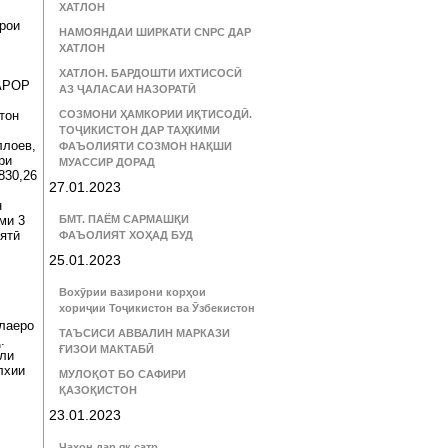
ХАТЛОН
рои
НАМОЯНДАИ ШИРКАТИ CNPC ДАР
ХАТЛОН
ХАТЛОН. БАРДОШТИ ИХТИСОСӢ
АРОР
АЗ ҶАЛАСАИ НАЗОРАТӢ
тон
СОЗМОНИ ҲАМКОРИИ ИҚТИСОДӢ.
ТОҶИКИСТОН ДАР ТАҲКИМИ
ллоев,
ФАЪОЛИЯТИ СОЗМОН НАҚШИ
ри
МУАССИР ДОРАД
830,26
27.01.2023
н
ми 3
БМТ. ПАЁМ САРМАШҚИ
оятӣ
ФАЪОЛИЯТ ХОҲАД БУД
25.01.2023
Вохӯрии вазирони корҳои
хориҷии Тоҷикистон ва Ӯзбекистон
лаеро
ТАЪСИСИ АВВАЛИН МАРКАЗИ
.
ҒИЗОИ МАКТАБӢ
оли
лхии
МУЛОҚОТ БО САФИРИ
ҚАЗОҚИСТОН
23.01.2023
Ҷаҳон дар як сатр