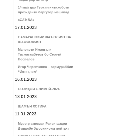
14 май дар Туркия интихоботи
президентӣ баргузор мешавад
«САЪБА»
17.01.2023
САМАРАНОКИИ ФАЪОЛИЯТ ВА
ШАФФОФИЯТ
Мулоқоти Имангали
Тасмагамбетов бо Сергей
Поспелов
Игор Черевченко – сармураббии
“Истиқлол”
16.01.2023
БОЗИҲОИ ОЛИМПӢ-2024
13.01.2023
ШАМЪИ ХОТИРА
11.01.2023
Муроҷиатномаи Раиси шаҳри
Душанбе ба сокинони пойтахт