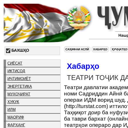
САҲИФАИ АСЛӢ
ХАБАРҲО
ҲУҶҶАТҲО
БАХШҲО
СИЁСАТ
Хабарҳо
ИҚТИСОД
ТЕАТРИ ТОҶИК Д
ИҶТИМОИЁТ
ЭНЕРГЕТИКА
Театри давлатии академ
номи Садриддин Айнӣ ба
МУҲОҶИРАТ
операи ИДМ ворид шуд. 
ҲУҚУҚ
(http://turstat.com) итти
ИЛМ
Таҳқиқот доир ба нуфуз
МАОРИФ
ба таври бархат (онлайн
театрҳои операро дар И
ФАРҲАНГ