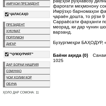
рақсҳои руҳнавозу дилн
АМРҲОИ ПРЕЗИДЕНТ
фароғати меҳмонону сок
Имрӯзҳо барномаҳои фа
ҶАЛАСАҲО
ҷараён дошта, то рӯзи 9
Сарраёсати фарҳанги по
ПРЕЗИДЕНТ
меорад, ки дар чунин ш
ҲУКУМАТ
варзанд.
ПОРЛУМОН
Бузургмеҳри БАҲОДУР, 
ДИГАР
"ҶУМҲУРИЯТ"
Баёни ақида (0)
Санаи 
1025
ДАР БОРАИ НАШРИЯ
ОЗМУНҲО
ҶОИ ХОЛИИ КОР
ОБУНА
ҲОЛО ДАР СОМОНА: 11