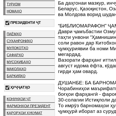
Ба даҳгонаи мазкур, инч
ТУРИЗМ
Беларус, Қазоқистон, О
НОМАҲО
ва Молдова ворид шудан
ПРЕЗИДЕНТИ ҶТ
“БИБЛИОМАРАФОН” ҶА
Даври ҷамъбастии Озму
ПАЁМҲО
таҳти унвони “Ҳамнишине
СУХАНРОНИҲО
соли равон дар Китобхо
ҷумҳуриявии ба номи М
МУЛОҚОТҲО
мегардад.
САФАРҲО
Вазорати фарҳанг иттило
МУСОҲИБАҲО
август идома ёфта, кӯд
МАҚОЛАҲО
гирди ҳам овард.
БАРҚИЯҲО
ДУШАНБЕ: БА БАРНОМ
ҲУҶҶАТҲО
Чорабиниҳои маърифатӣ
боғҳои фарҳангӣ - фаро
ҚОНУНҲОИ ҶТ
30-солагии Истиқлоли д
То имрӯз барномаҳои ҳу
ФАРМОНҲОИ ПРЕЗИДЕНТ
ҷумҳурӣ иборат аз суру
ҚАРОРҲОИ ҲУКУМАТ