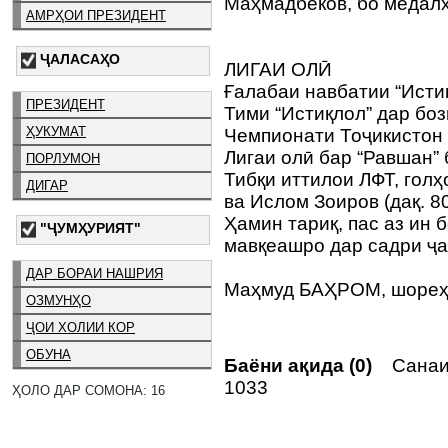
Маҳмадбеков, бо медалҳ
АМРҲОИ ПРЕЗИДЕНТ
ҶАЛАСАҲО
ЛИГАИ ОЛӢ
Ғалабаи навбатии “Исти
ПРЕЗИДЕНТ
Тими “Истиқлол” дар бо
ҲУКУМАТ
Чемпионати Тоҷикистон 
Лигаи олӣ бар “Равшан” 
ПОРЛУМОН
Тибқи иттилои ЛФТ, голҳ
ДИГАР
ва Ислом Зоиров (дақ. 80
Ҳамин тариқ, пас аз ин б
"ҶУМҲУРИЯТ"
мавқеашро дар садри 
ДАР БОРАИ НАШРИЯ
Маҳмуд БАҲРОМ, шореҳ
ОЗМУНҲО
ҶОИ ХОЛИИ КОР
ОБУНА
Баёни ақида (0)
Санаи 
1033
ҲОЛО ДАР СОМОНА: 16