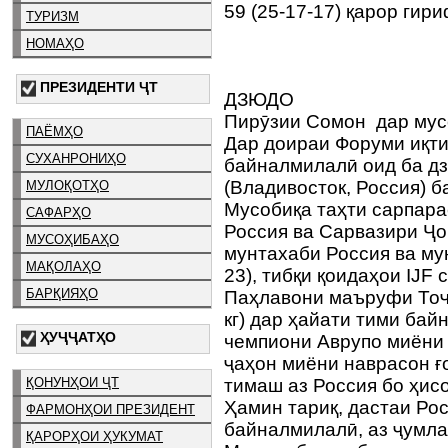
59 (25-17-17) қарор гир
ТУРИЗМ
НОМАҲО
ПРЕЗИДЕНТИ ҶТ
ДЗЮДО
Пирӯзии Сомон дар мус
ПАЁМҲО
Дар доираи Форуми иқти
СУХАНРОНИҲО
байналмилалӣ оид ба дз
(Владивосток, Россия) б
МУЛОҚОТҲО
Мусобиқа таҳти сарпар
САФАРҲО
Россия ва Сарвазири Ҷо
МУСОҲИБАҲО
мунтахаби Россия ва му
МАҚОЛАҲО
23), тибқи қоидаҳои IJF 
БАРҚИЯҲО
Паҳлавони маъруфи Тоҷ
кг) дар ҳайати тими бай
ҲУҶҶАТҲО
чемпиони Аврупо миёни 
ҷаҳон миёни наврасон ғ
ҚОНУНҲОИ ҶТ
тимаш аз Россия бо ҳисо
Ҳамин тариқ, дастаи Ро
ФАРМОНҲОИ ПРЕЗИДЕНТ
байналмилалӣ, аз ҷумла
ҚАРОРҲОИ ҲУКУМАТ