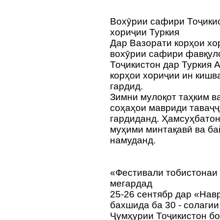
Вохӯрии сафири Тоҷикис
хориҷии Туркия
Дар Вазорати корҳои хо
вохӯрии сафири фавқул
Тоҷикистон дар Туркия 
корҳои хориҷии ин кишв
гардид.
Зимни мулоқот таҳким в
соҳаҳои мавриди таваҷ
гардиданд. Ҳамсуҳбато
муҳими минтақавӣ ва б
намуданд.
«Фестивали тобистонаи
мегардад
25-26 сентябр дар «Нав
бахшида ба 30 - солаги
Ҷумҳурии Тоҷикистон б