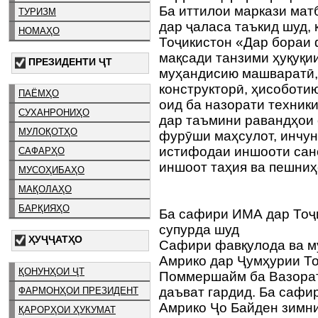
Ба иттилои маркази мат
ТУРИЗМ
дар ҷаласа таъкид шуд,
НОМАҲО
Тоҷикистон «Дар бораи
мақсади танзими ҳуқуқи
ПРЕЗИДЕНТИ ҶТ
муҳандисию машваратӣ, 
конструкторӣ, ҳисоботи
ПАЁМҲО
оид ба назорати техник
СУХАНРОНИҲО
дар таъмини равандҳои 
МУЛОҚОТҲО
фурӯши маҳсулот, инчун
истифодаи иншооти сан
САФАРҲО
иншоот таҳия ва пешниҳ
МУСОҲИБАҲО
МАҚОЛАҲО
БАРҚИЯҲО
Ба сафири ИМА дар Тоҷ
супурда шуд
ҲУҶҶАТҲО
Сафири фавқулода ва м
Амрико дар Ҷумҳурии Т
ҚОНУНҲОИ ҶТ
Поммершайм ба Вазорат
даъват гардид. Ба сафи
ФАРМОНҲОИ ПРЕЗИДЕНТ
Амрико Ҷо Байден зимни
ҚАРОРҲОИ ҲУКУМАТ