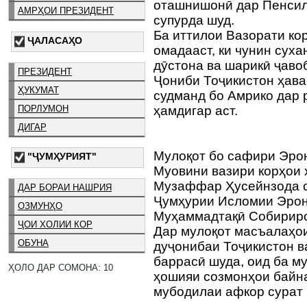
оташнишонӣ дар Пенсил
АМРҲОИ ПРЕЗИДЕНТ
супурда шуд.
Ба иттилои Вазорати ко
ҶАЛАСАҲО
омадааст, ки чунин сух
дӯстона ва шарикӣ ҷаво
ПРЕЗИДЕНТ
Ҷониби Тоҷикистон ҳав
ҲУКУМАТ
судманд бо Амрико дар 
ПОРЛУМОН
ҳамдигар аст.
ДИГАР
Мулоқот бо сафири Эро
"ҶУМҲУРИЯТ"
Муовини вазири корҳои 
Музаффар Ҳусейнзода с
ДАР БОРАИ НАШРИЯ
Ҷумҳурии Исломии Эрон
ОЗМУНҲО
Муҳаммадтақӣ Собириро 
ҶОИ ХОЛИИ КОР
Дар мулоқот масъалаҳо
ОБУНА
дуҷонибаи Тоҷикистон в
баррасӣ шуда, оид ба м
ҲОЛО ДАР СОМОНА: 10
ҳошияи созмонҳои байн
мубодилаи афкор сурат 