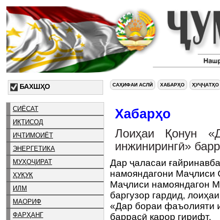
САҲИФАИ АСЛӢ
ХАБАРҲО
ҲУҶҶАТҲО
БАХШҲО
СИЁСАТ
Хабарҳо
ИҚТИСОД
Лоиҳаи Қонун «
ИҶТИМОИЁТ
инжинирингӣ» барр
ЭНЕРГЕТИКА
Дар ҷаласаи ғайринавб
МУҲОҶИРАТ
намояндагони Маҷлиси О
ҲУҚУҚ
Маҷлиси намояндагон М
ИЛМ
баргузор гардид, лоиҳа
МАОРИФ
«Дар бораи фаъолияти 
ФАРҲАНГ
баррасӣ қарор гирифт.