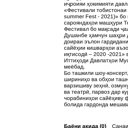
иҷроияи ҳокимияти дав
«Фестивали тобистонаи
summer Fest - 2021)» б
сарояндаҳои машҳури То
Фестивал бо мақсади ҷ
Душанбе ҳамчун шаҳри д
доираи эълон гардидан
сайёҳии кишварҳои аъз
иқтисодӣ – 2020 -2021»
Иттиҳоди Давлатҳои Мус
меёбад.
Бо ташкили шоу-консерт,
шириниҳо ва обҳои таш
варзишиву зеҳнӣ, озмун
ва театрӣ, парвоз дар к
чорабиниҳои сайёҳиву 
болида гардонда мешав
Баёни ақида (0)
Санаи