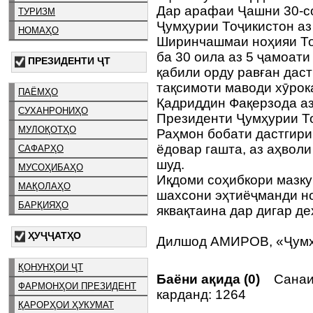
Дар арафаи Ҷашни 30-с
ТУРИЗМ
Ҷумҳурии Тоҷикистон аз
НОМАҲО
Ширинчашмаи ноҳияи То
ба 30 оила аз 5 ҷамоати
ПРЕЗИДЕНТИ ҶТ
қабили орду равған дас
тақсимоти маводи хӯрок
ПАЁМҲО
Қадриддин Фақерзода а
СУХАНРОНИҲО
Президенти Ҷумҳурии Т
МУЛОҚОТҲО
Раҳмон бобати дастгири
ёдовар гашта, аз аҳвол
САФАРҲО
шуд.
МУСОҲИБАҲО
Иқдоми соҳибкори мазку
МАҚОЛАҲО
шахсони эҳтиёҷманди н
БАРҚИЯҲО
яквақтаина дар дигар де
ҲУҶҶАТҲО
Дилшод АМИРОВ, «Ҷумҳ
ҚОНУНҲОИ ҶТ
Баёни ақида (0)
Санаи
ФАРМОНҲОИ ПРЕЗИДЕНТ
карданд: 1264
ҚАРОРҲОИ ҲУКУМАТ