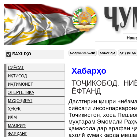
САҲИФАИ АСЛӢ
ХАБАРҲО
ҲУҶҶАТҲО
БАХШҲО
СИЁСАТ
Хабарҳо
ИҚТИСОД
ТОҶИКОБОД. НИ
ИҶТИМОИЁТ
ЁФТАНД
ЭНЕРГЕТИКА
Дастгирии қишри ниёзм
МУҲОҶИРАТ
сиёсати инсонпарварон
ҲУҚУҚ
Тоҷикистон, хоса Пешво
ИЛМ
муҳтарам Эмомалӣ Раҳмо
МАОРИФ
ҳамасола дар арафаи ҷа
ФАРҲАНГ
аҳолӣ кумак карда меша