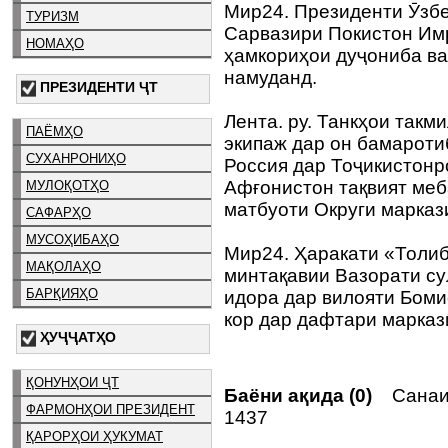
Мир24. Президенти Ӯзб
ТУРИЗМ
Сарвазири Покистон Им
НОМАҲО
ҳамкориҳои дуҷониба в
намуданд.
ПРЕЗИДЕНТИ ҶТ
Лента. ру. Танкҳои так
ПАЁМҲО
экипаж дар он бамароти
СУХАНРОНИҲО
Россия дар Тоҷикистонр
Афғонистон тақвият меб
МУЛОҚОТҲО
матбуоти Округи марказ
САФАРҲО
МУСОҲИБАҲО
Мир24. Ҳаракати «Толи
МАҚОЛАҲО
минтақавии Вазорати су
БАРҚИЯҲО
идора дар вилояти Боми
кор дар дафтари марказ
ҲУҶҶАТҲО
ҚОНУНҲОИ ҶТ
Баёни ақида (0)
Санаи 
ФАРМОНҲОИ ПРЕЗИДЕНТ
1437
ҚАРОРҲОИ ҲУКУМАТ