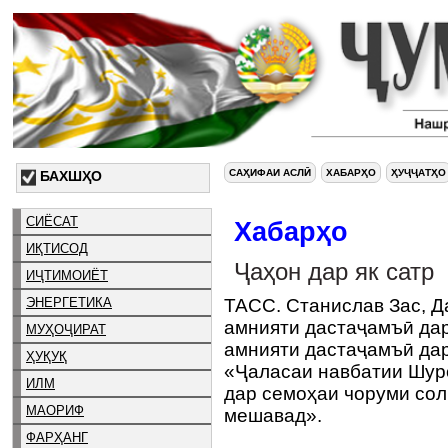
САҲИФАИ АСЛӢ
ХАБАРҲО
ҲУҶҶАТҲО
БАХШҲО
СИЁСАТ
Хабарҳо
ИҚТИСОД
Ҷаҳон дар як сатр
ИҶТИМОИЁТ
ЭНЕРГЕТИКА
ТАСС. Станислав Зас, 
амнияти дастаҷамъӣ да
МУҲОҶИРАТ
амнияти дастаҷамъӣ дар
ҲУҚУҚ
«Ҷаласаи навбатии Шуро
ИЛМ
дар семоҳаи чоруми сол
МАОРИФ
мешавад».
ФАРҲАНГ