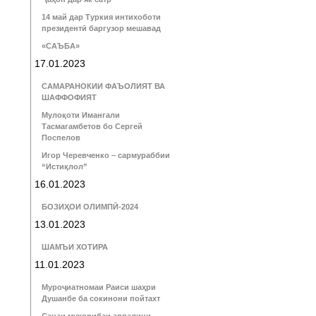
14 май дар Туркия интихоботи
президентӣ баргузор мешавад
«САЪБА»
17.01.2023
САМАРАНОКИИ ФАЪОЛИЯТ ВА
ШАФФОФИЯТ
Мулоқоти Имангали
Тасмагамбетов бо Сергей
Поспелов
Игор Черевченко – сармураббии
“Истиқлол”
16.01.2023
БОЗИҲОИ ОЛИМПӢ-2024
13.01.2023
ШАМЪИ ХОТИРА
11.01.2023
Муроҷиатномаи Раиси шаҳри
Душанбе ба сокинони пойтахт