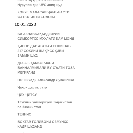
Санаи муҳорибаи аввалини
Нурулло дар UFC аниқ шуд
ХОРУҒ. ҶАЛАСАИ ҶАМЪБАСТИ
ФАЪОЛИЯТИ СОЛОНА
10.01.2023
БА АЗНАВБАҚАЙДГИРИИ
СИМКОРТҲО МУҲЛАТИ КАМ МОНД
ҲИСОР. ДАР АРАФАИ СОЛИ НАВ
217 СОКИНИ ШАҲР СОҲИБИ
ЗАМИН ШУД
ДБССТ. ҲАМКОРИҲОИ
БАЙНАЛМИЛАЛӢ ВУ-СЪАТИ ТОЗА
МЕГИРАНД
Пешниҳоди Александр Лукашенко
Ҷаҳон дар як сатр
ҶИУ-ҶИТСУ
Таҳкими ҳамкориҳои Тоҷикистон
ва Ӯзбекистон
ТЕННИС
БОХТАР. ҒОЛИБОНИ ОЗМУНҲО
ҚАДР ШУДАНД