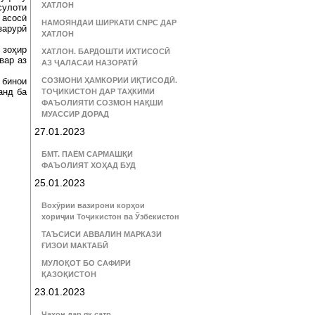
ХАТЛОН
улоти
 асосӣ
НАМОЯНДАИ ШИРКАТИ CNPC ДАР
зарурӣ
ХАТЛОН
 зоҳир
ХАТЛОН. БАРДОШТИ ИХТИСОСӢ
вар аз
АЗ ҶАЛАСАИ НАЗОРАТӢ
 бинои
СОЗМОНИ ҲАМКОРИИ ИҚТИСОДӢ.
анд ба
ТОҶИКИСТОН ДАР ТАҲКИМИ
ФАЪОЛИЯТИ СОЗМОН НАҚШИ
МУАССИР ДОРАД
27.01.2023
БМТ. ПАЁМ САРМАШҚИ
ФАЪОЛИЯТ ХОҲАД БУД
25.01.2023
Вохӯрии вазирони корҳои
хориҷии Тоҷикистон ва Ӯзбекистон
ТАЪСИСИ АВВАЛИН МАРКАЗИ
ҒИЗОИ МАКТАБӢ
МУЛОҚОТ БО САФИРИ
ҚАЗОҚИСТОН
23.01.2023
Ҷаҳон дар як сатр