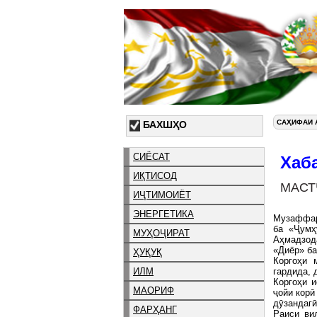
САҲИФАИ 
БАХШҲО
СИЁСАТ
Хаб
ИҚТИСОД
МАСТ
ИҶТИМОИЁТ
ЭНЕРГЕТИКА
Музаффар
ба «Ҷумҳ
МУҲОҶИРАТ
Аҳмадзода
«Диёр» б
ҲУҚУҚ
Коргоҳи 
ИЛМ
гардида, 
Коргоҳи 
МАОРИФ
ҷойи корӣ
дӯзандагӣ
ФАРҲАНГ
Раиси ви