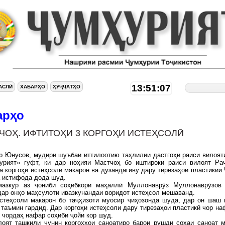
13:51:08
АСЛӢ
ХАБАРҲО
ҲУҶҶАТҲО
арҳо
ЧОҲ. ИФТИТОҲИ 3 КОРГОҲИ ИСТЕҲСОЛӢ
 Юнусов, мудири шуъбаи иттилоотию таҳлилии дастгоҳи раиси вилоят
урият» гуфт, ки дар ноҳияи Мастчоҳ бо иштироки раиси вилоят Ра
 коргоҳи истеҳсоли макарон ва дӯзандагиву дару тирезаҳои пластики
а истифода дода шуд.
мазкур аз ҷониби соҳибкори маҳаллӣ Муллонаврӯз Муллонаврӯзов
дар онҳо маҳсулоти ивазкунандаи воридот истеҳсол мешаванд.
истеҳсоли макарон бо таҷҳизоти муосир ҷиҳозонда шуда, дар он шаш 
 таъмин гардид. Дар коргоҳи истеҳсоли дару тирезаҳои пластикӣ чор на
 чордаҳ нафар соҳиби ҷойи кор шуд.
лоят ташкили чунин коргоҳҳои саноатиро барои рушди соҳаи саноат 