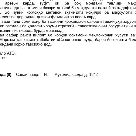
тӣ арзёбӣ карда, гуфт, ки ба роҳ мондани тавлиди маҳс
азкунанда ва таъмини бозори дохилӣ бо маҳсулоти ватанӣ аз ҳадафҳои
. Бо чунин коргоҳҳо метавон эҳтиёҷоти ноҳияро ба маҳсулоти 
 сохт ва дар оянда доираи фаъолиятро васеъ кард.
 тайи чанд соли охир ба ташкили корхонаҳои саноатӣ таваҷҷуҳи зарурӣ
ои расидан ба ҳадафи чоруми стратегӣ - саноатикунонии босуръати киш
мконият истифода бурда мешавад.
аи сафар раиси вилоят бо корҳои сохтмони меҳмонхонаи хусусӣ ва
 Маркази ташхисию табобатии «Сино» ошно шуда, барои бо сифати бал
ондани корҳо тавсияҳо дод.
лло АТО,
ят»
да (0)
Санаи нашр: №: Мутолиа карданд: 1842