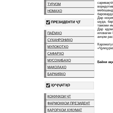
саривақ
ТУРИЗМ
воридотив
мебошанд
НОМАҲО
бароварда
Дар ноҳия
шуда, бар
ПРЕЗИДЕНТИ ҶТ
тамоми и
Дар идом
иловагии
ПАЁМҲО
анҷом рас
СУХАНРОНИҲО
Каромату
МУЛОҚОТҲО
«Ҷумҳури
САФАРҲО
МУСОҲИБАҲО
Баёни ақи
МАҚОЛАҲО
БАРҚИЯҲО
ҲУҶҶАТҲО
ҚОНУНҲОИ ҶТ
ФАРМОНҲОИ ПРЕЗИДЕНТ
ҚАРОРҲОИ ҲУКУМАТ