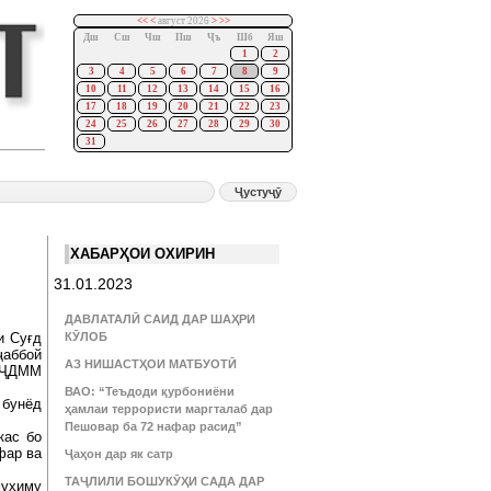
<<
<
август 2026
>
>>
Дш
Сш
Чш
Пш
Ҷъ
Шб
Яш
1
2
3
4
5
6
7
8
9
10
11
12
13
14
15
16
17
18
19
20
21
22
23
24
25
26
27
28
29
30
31
ХАБАРҲОИ ОХИРИН
31.01.2023
ДАВЛАТАЛӢ САИД ДАР ШАҲРИ
и Суғд
КӮЛОБ
ҷаббой
АЗ НИШАСТҲОИ МАТБУОТӢ
и ҶДММ
ВАО: “Теъдоди қурбониёни
 бунёд
ҳамлаи террористи маргталаб дар
Пешовар ба 72 нафар расид”
кас бо
фар ва
Ҷаҳон дар як сатр
ТАҶЛИЛИ БОШУКӮҲИ САДА ДАР
муҳиму