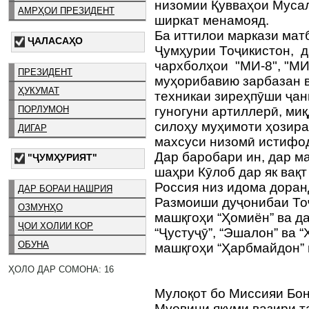
низомии Қувваҳои Муса
АМРҲОИ ПРЕЗИДЕНТ
ширкат менамояд.
Ба иттилои маркази ма
ҶАЛАСАҲО
Ҷумҳурии Тоҷикистон, д
чархболҳои "МИ-8", "МИ
ПРЕЗИДЕНТ
муҳорибавию зарбазан в
ҲУКУМАТ
техникаи зиреҳпӯши ҷанг
ПОРЛУМОН
гуногуни артиллерӣ, ми
силоҳу муҳимоти ҳозира
ДИГАР
махсуси низомӣ истифо
Дар баробари ин, дар м
"ҶУМҲУРИЯТ"
шаҳри Кӯлоб дар як вақ
Россия низ идома доран
ДАР БОРАИ НАШРИЯ
Размоиши дуҷонибаи Тоҷ
ОЗМУНҲО
машқгоҳи “Ҳомиён” ва д
ҶОИ ХОЛИИ КОР
“Ҷустуҷӯ”, “Эшалон” ва 
ОБУНА
машқгоҳи “Ҳарбмайдон”
ҲОЛО ДАР СОМОНА: 16
Мулоқот бо Миссияи Бон
Муовини якуми вазири т