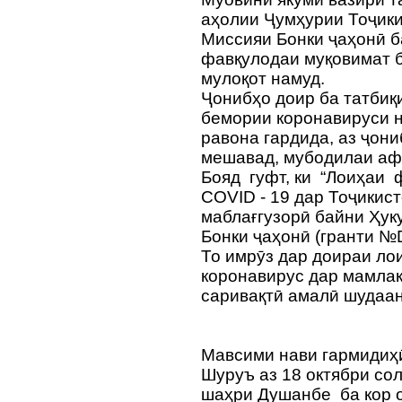
аҳолии Ҷумҳурии Тоҷик
Миссияи Бонки ҷаҳонӣ б
фавқулодаи муқовимат б
мулоқот намуд.
Ҷонибҳо доир ба татбиқи
бемории коронавируси н
равона гардида, аз ҷон
мешавад, мубодилаи аф
Бояд гуфт, ки “Лоиҳаи 
COVID - 19 дар Тоҷикис
маблағгузорӣ байни Ҳук
Бонки ҷаҳонӣ (гранти №D
То имрӯз дар доираи ло
коронавирус дар мамлак
саривақтӣ амалӣ шудаан
Мавсими нави гармидиҳӣ
Шуруъ аз 18 октябри со
шаҳри Душанбе ба кор о