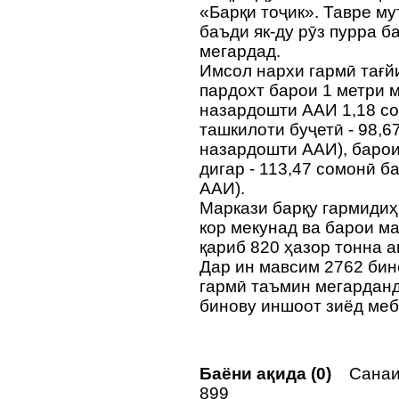
«Барқи тоҷик». Тавре м
баъди як-ду рӯз пурра б
мегардад.
Имсол нархи гармӣ тағй
пардохт барои 1 метри
назардошти ААИ 1,18 с
ташкилоти буҷетӣ - 98,6
назардошти ААИ), баро
дигар - 113,47 сомонӣ б
ААИ).
Маркази барқу гармидиҳ
кор мекунад ва барои м
қариб 820 ҳазор тонна 
Дар ин мавсим 2762 би
гармӣ таъмин мегарданд,
бинову иншоот зиёд ме
Баёни ақида (0)
Санаи 
899