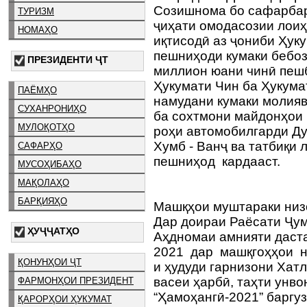
Созишнома бо сафарбар
ТУРИЗМ
ҷиҳати омодасозии лоиҳ
НОМАҲО
иқтисодӣ аз ҷониби Ҳу
пешниҳоди кумаки бебо
ПРЕЗИДЕНТИ ҶТ
миллион юани чинӣ пеш
Ҳукумати Чин ба Ҳукума
ПАЁМҲО
намудани кумаки молияв
СУХАНРОНИҲО
ба сохтмони майдонҳои
МУЛОҚОТҲО
роҳи автомобилгарди Ду
Хумб - Ванҷ ва татбиқи
САФАРҲО
пешниҳод кардааст.
МУСОҲИБАҲО
МАҚОЛАҲО
БАРҚИЯҲО
Машқҳои муштараки низ
Дар доираи Раёсати Ҷу
ҲУҶҶАТҲО
Аҳдномаи амнияти даста
2021 дар машқгоҳҳои н
ҚОНУНҲОИ ҶТ
и ҳудуди гарнизони Хат
васеи ҳарбӣ, таҳти унво
ФАРМОНҲОИ ПРЕЗИДЕНТ
“Ҳамоҳангӣ-2021” баргуз
ҚАРОРҲОИ ҲУКУМАТ