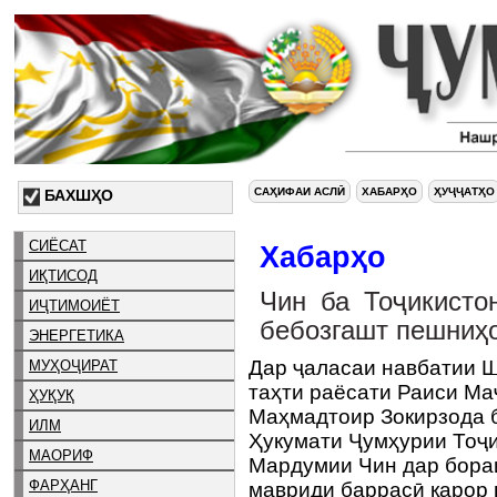
САҲИФАИ АСЛӢ
ХАБАРҲО
ҲУҶҶАТҲО
БАХШҲО
СИЁСАТ
Хабарҳо
ИҚТИСОД
Чин ба Тоҷикисто
ИҶТИМОИЁТ
бебозгашт пешниҳ
ЭНЕРГЕТИКА
Дар ҷаласаи навбатии Ш
МУҲОҶИРАТ
таҳти раёсати Раиси М
ҲУҚУҚ
Маҳмадтоир Зокирзода 
ИЛМ
Ҳукумати Ҷумҳурии Тоҷи
МАОРИФ
Мардумии Чин дар бора
ФАРҲАНГ
мавриди баррасӣ қарор 