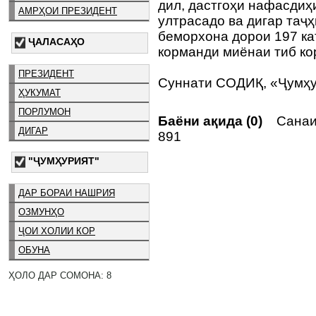
дил, дастгоҳи нафасдиҳи
АМРҲОИ ПРЕЗИДЕНТ
ултрасадо ва дигар таҷ
беморхона дорои 197 кат
ҶАЛАСАҲО
корманди миёнаи тиб ко
ПРЕЗИДЕНТ
Суннати СОДИҚ, «Ҷумҳ
ҲУКУМАТ
ПОРЛУМОН
Баёни ақида (0)
Санаи 
ДИГАР
891
"ҶУМҲУРИЯТ"
ДАР БОРАИ НАШРИЯ
ОЗМУНҲО
ҶОИ ХОЛИИ КОР
ОБУНА
ҲОЛО ДАР СОМОНА: 8