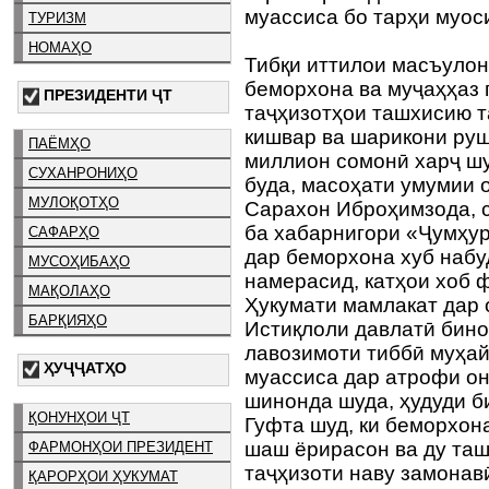
муассиса бо тарҳи муос
ТУРИЗМ
НОМАҲО
Тибқи иттилои масъулон
беморхона ва муҷаҳҳаз
ПРЕЗИДЕНТИ ҶТ
таҷҳизотҳои ташхисию т
кишвар ва шарикони руш
ПАЁМҲО
миллион сомонӣ харҷ ш
СУХАНРОНИҲО
буда, масоҳати умумии 
МУЛОҚОТҲО
Сарахон Иброҳимзода, с
ба хабарнигори «Ҷумҳури
САФАРҲО
дар беморхона хуб набу
МУСОҲИБАҲО
намерасид, катҳои хоб 
МАҚОЛАҲО
Ҳукумати мамлакат дар 
БАРҚИЯҲО
Истиқлоли давлатӣ бино
лавозимоти тиббӣ муҳай
ҲУҶҶАТҲО
муассиса дар атрофи о
шинонда шуда, ҳудуди б
ҚОНУНҲОИ ҶТ
Гуфта шуд, ки беморхон
шаш ёрирасон ва ду таш
ФАРМОНҲОИ ПРЕЗИДЕНТ
таҷҳизоти наву замонавӣ
ҚАРОРҲОИ ҲУКУМАТ