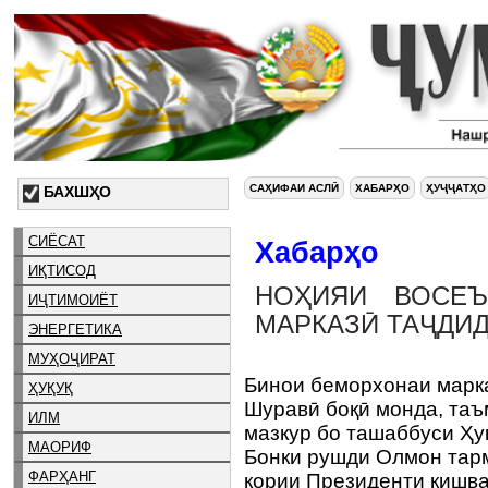
САҲИФАИ АСЛӢ
ХАБАРҲО
ҲУҶҶАТҲО
БАХШҲО
СИЁСАТ
Хабарҳо
ИҚТИСОД
НОҲИЯИ ВОСЕЪ
ИҶТИМОИЁТ
МАРКАЗӢ ТАҶДИД
ЭНЕРГЕТИКА
МУҲОҶИРАТ
Бинои беморхонаи марк
ҲУҚУҚ
Шуравӣ боқӣ монда, таъ
ИЛМ
мазкур бо ташаббуси Ҳу
МАОРИФ
Бонки рушди Олмон тар
ФАРҲАНГ
кории Президенти кишва