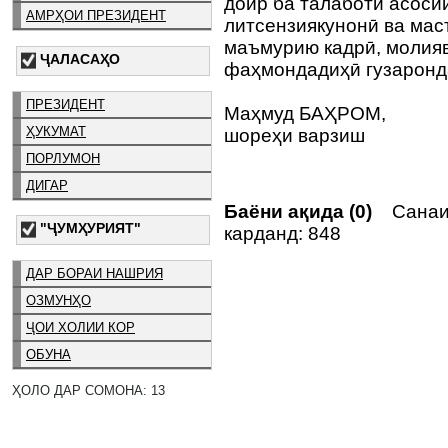
доир ба талаботи асоси
АМРҲОИ ПРЕЗИДЕНТ
литсензиякунонӣ ва ма
маъмурию кадрӣ, молияв
ҶАЛАСАҲО
фаҳмондадиҳӣ гузаронд
ПРЕЗИДЕНТ
Маҳмуд БАҲРОМ,
ҲУКУМАТ
шореҳи варзиш
ПОРЛУМОН
ДИГАР
Баёни ақида (0)
Санаи
"ҶУМҲУРИЯТ"
карданд: 848
ДАР БОРАИ НАШРИЯ
ОЗМУНҲО
ҶОИ ХОЛИИ КОР
ОБУНА
ҲОЛО ДАР СОМОНА: 13