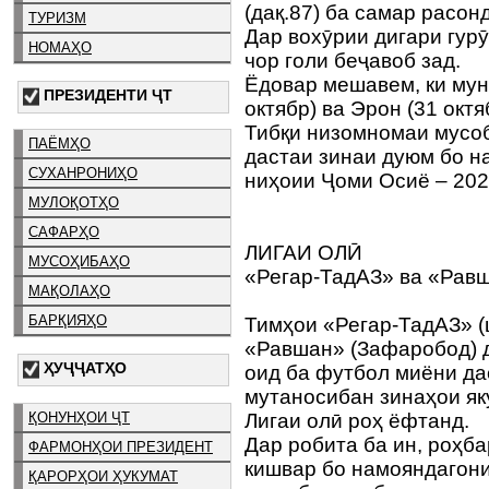
(дақ.87) ба самар расонд
ТУРИЗМ
Дар вохӯрии дигари гур
НОМАҲО
чор голи беҷавоб зад.
Ёдовар мешавем, ки мун
ПРЕЗИДЕНТИ ҶТ
октябр) ва Эрон (31 окт
Тибқи низомномаи мусоб
ПАЁМҲО
дастаи зинаи дуюм бо н
СУХАНРОНИҲО
ниҳоии Ҷоми Осиё – 20
МУЛОҚОТҲО
САФАРҲО
ЛИГАИ ОЛӢ
МУСОҲИБАҲО
«Регар-ТадАЗ» ва «Равш
МАҚОЛАҲО
БАРҚИЯҲО
Тимҳои «Регар-ТадАЗ» (
«Равшан» (Зафаробод) 
ҲУҶҶАТҲО
оид ба футбол миёни да
мутаносибан зинаҳои як
ҚОНУНҲОИ ҶТ
Лигаи олӣ роҳ ёфтанд.
Дар робита ба ин, роҳб
ФАРМОНҲОИ ПРЕЗИДЕНТ
кишвар бо намояндагони
ҚАРОРҲОИ ҲУКУМАТ