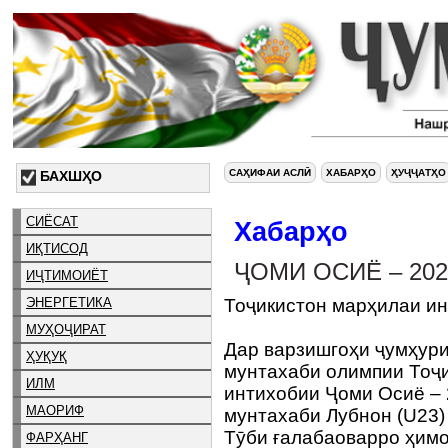
САҲИФАИ АСЛӢ
ХАБАРҲО
ҲУҶҶАТҲО
БАХШҲО
СИЁСАТ
Хабарҳо
ИҚТИСОД
ҶОМИ ОСИЁ – 202
ИҶТИМОИЁТ
ЭНЕРГЕТИКА
Тоҷикистон марҳилаи ин
МУҲОҶИРАТ
Дар варзишгоҳи ҷумҳур
ҲУҚУҚ
мунтахаби олимпии Тоҷи
ИЛМ
интихобии Ҷоми Осиё – 
МАОРИФ
мунтахаби Лубнон (U23) 
Тӯби ғалабаоварро ҳимо
ФАРҲАНГ