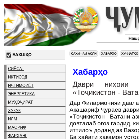
САҲИФАИ АСЛӢ
ХАБАРҲО
ҲУҶҶАТҲО
БАХШҲО
СИЁСАТ
Хабарҳо
ИҚТИСОД
Даври ниҳоии 
ИҶТИМОИЁТ
«Тоҷикистон - Ват
ЭНЕРГЕТИКА
Дар Филармонияи давла
МУҲОҶИРАТ
Акашариф Ҷӯраев даври
ҲУҚУҚ
«Тоҷикистон - Ватани а
ИЛМ
довталаб оғоз гардид, к
МАОРИФ
иттилоъ доданд аз Вазо
ФАРҲАНГ
Ба ҳайати ҳакамон усто