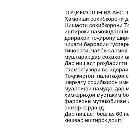
ТОҶИКИСТОН ВА АВСТ
Ҳамоиши соҳибкорони д
Нишасти соҳибкорони То
иштироки намояндагони
доираҳои тоҷирону ширк
ҷиҳати баррасии густар
тиҷоратӣ, ҷалби сармоя
муштарак дар соҳаҳои а
Дар нишаст роҳбарияти
сармоягузорӣ ва идораи
Тоҷикистон, палатаҳои с
ширкату соҳибкорон имк
муаррифӣ намуда, дар 
ҳамкориҳои мустақим бо
фаровони мутақобилаи 
афкор карданд.
Дар нишаст беш аз 60 н
кишвар иштирок дошт.