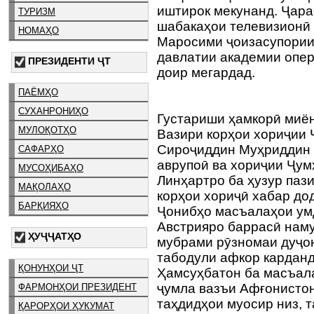
иштирок мекунанд. Ҷара
ТУРИЗМ
шабакаҳои телевизионӣ
НОМАҲО
Маросими ҷоизасупории 
давлатии академии опер
ПРЕЗИДЕНТИ ҶТ
доир мегардад.
ПАЁМҲО
СУХАНРОНИҲО
Густариши ҳамкорӣ миён
МУЛОҚОТҲО
Вазири корҳои хориҷии 
Сироҷиддин Муҳриддин 
САФАРҲО
аврупоӣ ва хориҷии Ҷум
МУСОҲИБАҲО
Линҳартро ба ҳузур паз
МАҚОЛАҲО
корҳои хориҷӣ хабар дод
БАРҚИЯҲО
Ҷонибҳо масъалаҳои ум
Австрияро баррасӣ наму
ҲУҶҶАТҲО
мубрами рӯзномаи дуҷо
табодули афкор карданд
ҚОНУНҲОИ ҶТ
Ҳамсуҳбатон ба масъала
ҷумла вазъи Афғонистон
ФАРМОНҲОИ ПРЕЗИДЕНТ
таҳдидҳои муосир низ, т
ҚАРОРҲОИ ҲУКУМАТ