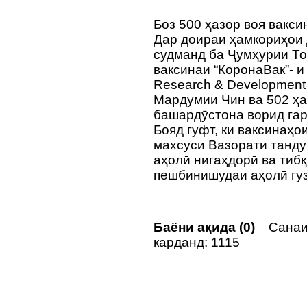
Боз 500 ҳазор воя вакси
Дар доираи ҳамкориҳои 
судманд ба Ҷумҳурии То
ваксинаи “КоронаВак”- и
Research & Development 
Мардумии Чин ва 502 ҳа
башардӯстона ворид гар
Бояд гуфт, ки ваксинаҳо
махсуси Вазорати танду
аҳолӣ нигаҳдорӣ ва тиб
пешбинишудаи аҳолӣ гу
Баёни ақида (0)
Санаи
карданд: 1115