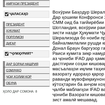
АМРҲОИ ПРЕЗИДЕНТ
Вохӯрии Баҳодур Шерал
ҶАЛАСАҲО
Дар ҳошияи Конфронси 
СММ оид ба тағйирёбии 
ПРЕЗИДЕНТ
Шотландия, вохӯрии раи
ҲУКУМАТ
зисти назди Ҳукумати Ҷ
ПОРЛУМОН
Шерализода бо ноиби п
байналмилалии рушди к
ДИГАР
Донал Браун баргузор г
Раиси кумита зикр намуд
"ҶУМҲУРИЯТ"
аз ҷониби IFAD дар ҳамк
дастгирии соҳаи кишова
ДАР БОРАИ НАШРИЯ
масъалаҳои иқлим таҳия
ОЗМУНҲО
вазорату идораҳо қарор 
ҶОИ ХОЛИИ КОР
раванди мувофиқакунон
ОБУНА
кӯтоҳтарин ба анҷом хоҳ
ҷалби маблағҳои IFAD в
ҲОЛО ДАР СОМОНА: 8
ҷониби Вазорати кишова
зист амалӣ мешавад.