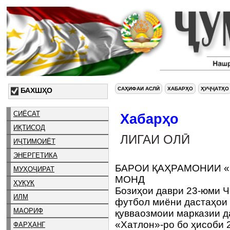
САҲИФАИ АСЛӢ
ХАБАРҲО
ҲУҶҶАТҲО
БАХШҲО
СИЁСАТ
Хабарҳо
ИҚТИСОД
ЛИГАИ ОЛӢ
ИҶТИМОИЁТ
ЭНЕРГЕТИКА
БАРОИ ҚАҲРАМОНИИ «
МУҲОҶИРАТ
МОНД
ҲУҚУҚ
Бозиҳои даври 23-юми Ч
ИЛМ
футбол миёни дастаҳои 
МАОРИФ
қувваозмоии марказии 
«Хатлон»-ро бо ҳисоби 
ФАРҲАНГ