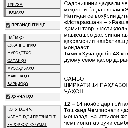
Садрнишини ҷадвали че
ТУРИЗМ
меҳмонӣ ба дарвозаи «Э
НОМАҲО
Натиҷаи се вохӯрии дига
«Истаравшан» – «Равшан
ПРЕЗИДЕНТИ ҶТ
Ҳамин тавр, «Истиқлол» 
мавқеашро дар зинаи ав
ПАЁМҲО
қаҳрамонии навбатиаш д
СУХАНРОНИҲО
мондааст.
Тими «Хуҷанд» бо 48 хо
МУЛОҚОТҲО
дуюму сеюм қарор дора
САФАРҲО
МУСОҲИБАҲО
МАҚОЛАҲО
САМБО
БАРҚИЯҲО
ШИРКАТИ 14 ПАҲЛАВО
ҶАҲОН
ҲУҶҶАТҲО
12 – 14 ноябр дар пойт
ҚОНУНҲОИ ҶТ
Тошканд Чемпионати ҷаҳ
мешавад. Ба иттилои Ф
ФАРМОНҲОИ ПРЕЗИДЕНТ
чемпионат аз рӯйи самб
ҚАРОРҲОИ ҲУКУМАТ