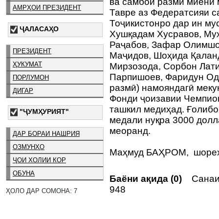
ва самбои размӣ миёни 
АМРҲОИ ПРЕЗИДЕНТ
Тавре аз Федератсияи с
Тоҷикистонро дар ин му
ҶАЛАСАҲО
Хушқадам Хусравов, Му
Раҷабов, Зафар Олимшо
ПРЕЗИДЕНТ
Маҷидов, Шоҳида Қалан
ҲУКУМАТ
Мирзозода, Сорбон Лат
Парпишоев, Фаридун Од
ПОРЛУМОН
размӣ) намояндагӣ меку
ДИГАР
Фонди ҷоизавии Чемпио
ташкил медиҳад. Ғолиб
"ҶУМҲУРИЯТ"
медали нуқра 3000 долл
меоранд.
ДАР БОРАИ НАШРИЯ
ОЗМУНҲО
Маҳмуд БАҲРОМ, шореҳ
ҶОИ ХОЛИИ КОР
ОБУНА
Баёни ақида (0)
Санаи 
948
ҲОЛО ДАР СОМОНА: 7