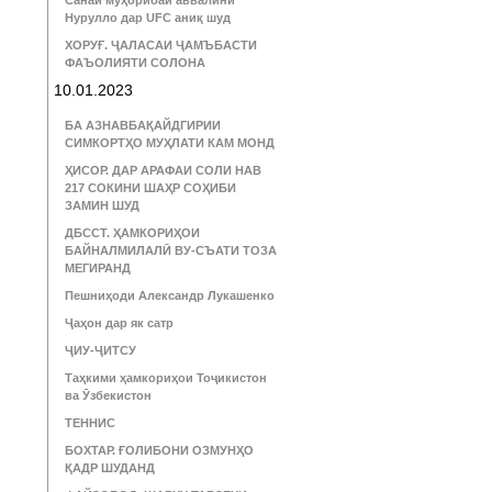
Санаи муҳорибаи аввалини
Нурулло дар UFC аниқ шуд
ХОРУҒ. ҶАЛАСАИ ҶАМЪБАСТИ
ФАЪОЛИЯТИ СОЛОНА
10.01.2023
БА АЗНАВБАҚАЙДГИРИИ
СИМКОРТҲО МУҲЛАТИ КАМ МОНД
ҲИСОР. ДАР АРАФАИ СОЛИ НАВ
217 СОКИНИ ШАҲР СОҲИБИ
ЗАМИН ШУД
ДБССТ. ҲАМКОРИҲОИ
БАЙНАЛМИЛАЛӢ ВУ-СЪАТИ ТОЗА
МЕГИРАНД
Пешниҳоди Александр Лукашенко
Ҷаҳон дар як сатр
ҶИУ-ҶИТСУ
Таҳкими ҳамкориҳои Тоҷикистон
ва Ӯзбекистон
ТЕННИС
БОХТАР. ҒОЛИБОНИ ОЗМУНҲО
ҚАДР ШУДАНД