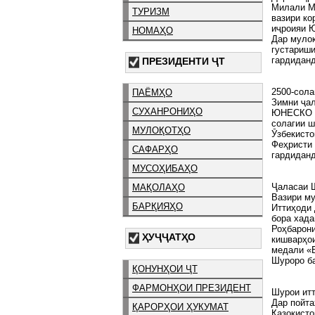
Милали М
ТУРИЗМ
вазири ко
иҷроияи 
НОМАҲО
Дар муло
густариши
гардиданд
ПРЕЗИДЕНТИ ҶТ
2500-сола
ПАЁМҲО
Зимни ҷа
СУХАНРОНИҲО
ЮНЕСКО ва
солагии ш
МУЛОҚОТҲО
Ӯзбекисто
Феҳристи
САФАРҲО
гардиданд
МУСОҲИБАҲО
Ҷаласаи 
МАҚОЛАҲО
Вазири м
БАРҚИЯҲО
Иттиҳоди 
бора хада
Роҳбарон
ҲУҶҶАТҲО
кишварҳои
медали «Б
Шуроро ба
ҚОНУНҲОИ ҶТ
ФАРМОНҲОИ ПРЕЗИДЕНТ
Шурои ит
Дар пойта
ҚАРОРҲОИ ҲУКУМАТ
Қазоқисто