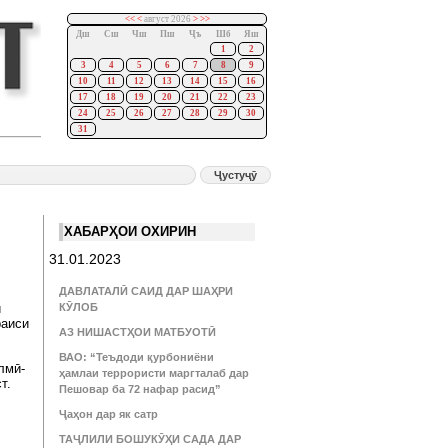
<<
<
август 2026
>
>>
Дш
Сш
Чш
Пш
Ҷъ
Шб
Яш
1
2
3
4
5
6
7
8
9
10
11
12
13
14
15
16
17
18
19
20
21
22
23
24
25
26
27
28
29
30
31
ХАБАРҲОИ ОХИРИН
31.01.2023
ДАВЛАТАЛӢ САИД ДАР ШАҲРИ
и
КӮЛОБ
раиси
АЗ НИШАСТҲОИ МАТБУОТӢ
ВАО: “Теъдоди қурбониёни
лмӣ-
ҳамлаи террористи маргталаб дар
т.
Пешовар ба 72 нафар расид”
Ҷаҳон дар як сатр
ТАҶЛИЛИ БОШУКӮҲИ САДА ДАР