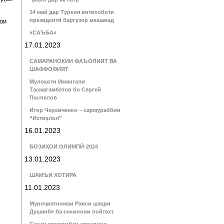
14 май дар Туркия интихоботи
президентӣ баргузор мешавад
ои
«САЪБА»
17.01.2023
САМАРАНОКИИ ФАЪОЛИЯТ ВА
ШАФФОФИЯТ
Мулоқоти Имангали
Тасмагамбетов бо Сергей
Поспелов
Игор Черевченко – сармураббии
“Истиқлол”
16.01.2023
БОЗИҲОИ ОЛИМПӢ-2024
13.01.2023
ШАМЪИ ХОТИРА
11.01.2023
Муроҷиатномаи Раиси шаҳри
Душанбе ба сокинони пойтахт