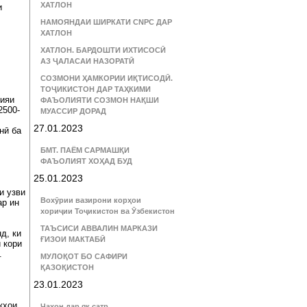
ХАТЛОН
и
НАМОЯНДАИ ШИРКАТИ CNPC ДАР
ХАТЛОН
ХАТЛОН. БАРДОШТИ ИХТИСОСӢ
АЗ ҶАЛАСАИ НАЗОРАТӢ
СОЗМОНИ ҲАМКОРИИ ИҚТИСОДӢ.
ТОҶИКИСТОН ДАР ТАҲКИМИ
оияи
ФАЪОЛИЯТИ СОЗМОН НАҚШИ
2500-
МУАССИР ДОРАД
27.01.2023
нӣ ба
БМТ. ПАЁМ САРМАШҚИ
ФАЪОЛИЯТ ХОҲАД БУД
25.01.2023
и узви
Вохӯрии вазирони корҳои
ар ин
хориҷии Тоҷикистон ва Ӯзбекистон
ТАЪСИСИ АВВАЛИН МАРКАЗИ
д, ки
ҒИЗОИ МАКТАБӢ
 кори
.
МУЛОҚОТ БО САФИРИ
ҚАЗОҚИСТОН
23.01.2023
қҳои
Ҷаҳон дар як сатр