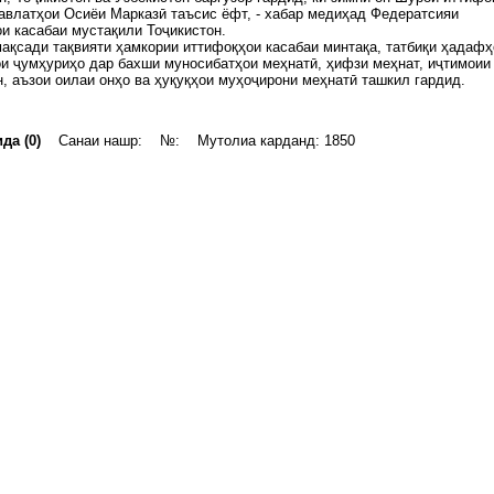
авлатҳои Осиёи Марказӣ таъсис ёфт, - хабар медиҳад Федератсияи
и касабаи мустақили Тоҷикистон.
ақсади тақвияти ҳамкории иттифоқҳои касабаи минтақа, татбиқи ҳадафҳ
и ҷумҳуриҳо дар бахши муносибатҳои меҳнатӣ, ҳифзи меҳнат, иҷтимоии
, аъзои оилаи онҳо ва ҳуқуқҳои муҳоҷирони меҳнатӣ ташкил гардид.
да (0)
Санаи нашр: №: Мутолиа карданд: 1850