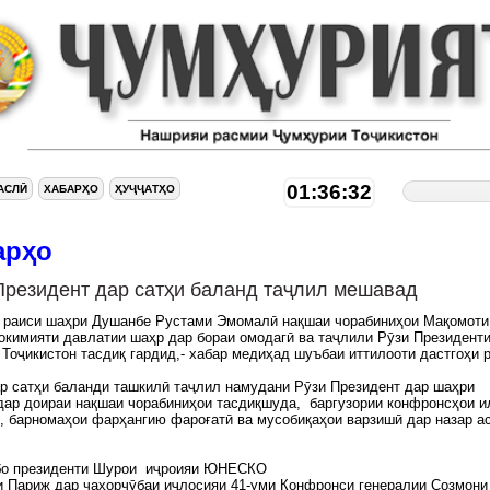
01:36:33
АСЛӢ
ХАБАРҲО
ҲУҶҶАТҲО
арҳо
Президент дар сатҳи баланд таҷлил мешавад
и раиси шаҳри Душанбе Рустами Эмомалӣ нақшаи чорабиниҳои Мақомоти
окимияти давлатии шаҳр дар бораи омодагӣ ва таҷлили Рӯзи Президент
Тоҷикистон тасдиқ гардид,- хабар медиҳад шуъбаи иттилооти дастгоҳи 
р сатҳи баланди ташкилӣ таҷлил намудани Рӯзи Президент дар шаҳри
ар доираи нақшаи чорабиниҳои тасдиқшуда, баргузории конфронсҳои и
, барномаҳои фарҳангию фароғатӣ ва мусобиқаҳои варзишӣ дар назар ас
бо президенти Шурои иҷроияи ЮНЕСКО
 Париж дар чаҳорчӯбаи иҷлосияи 41-уми Конфронси генералии Созмони