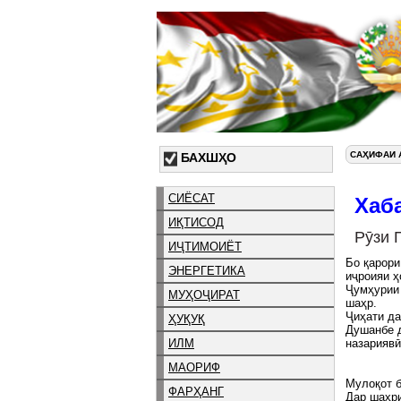
САҲИФАИ 
БАХШҲО
СИЁСАТ
Хаб
ИҚТИСОД
Рӯзи 
ИҶТИМОИЁТ
Бо қарор
ЭНЕРГЕТИКА
иҷроияи ҳ
Ҷумҳурии 
МУҲОҶИРАТ
шаҳр.
Ҷиҳати да
ҲУҚУҚ
Душанбе д
ИЛМ
назариявӣ
МАОРИФ
Мулоқот 
ФАРҲАНГ
Дар шаҳри