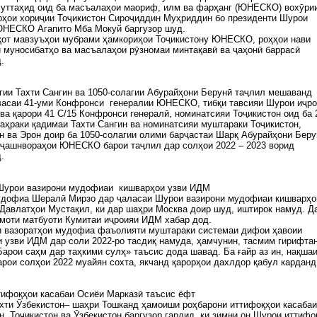
уттаҳид оид ба масъалаҳои маориф, илм ва фарҳанг (ЮНЕСКО) вохӯри
рҳои хориҷии Тоҷикистон Сироҷиддин Муҳриддин бо президенти Шурои
ЮНЕСКО Агапито Мба Мокуй баргузор шуд.
қот мавзуъҳои мубрами ҳамкориҳои Тоҷикистону ЮНЕСКО, роҳҳои нави
 муносибатҳо ва масъалаҳои рӯзномаи минтақавӣ ва ҷаҳонӣ баррасӣ
.
гии Тахти Сангин ва 1050-солагии Абурайҳони Берунӣ таҷлил мешаванд
ласаи 41-уми Конфронси генералии ЮНЕСКО, тибқи тавсияи Шурои иҷр
 қарори 41 C/15 Конфронси генералӣ, номинатсияи Тоҷикистон оид ба 
аҳраки қадимаи Тахти Сангин ва номинатсияи муштараки Тоҷикистон,
н ва Эрон доир ба 1050-солагии олими барҷастаи Шарқ Абурайҳони Беру
 ҷашнвораҳои ЮНЕСКО барои таҷлил дар солҳои 2022 – 2023 ворид
.
Шурои вазирони мудофиаи кишварҳои узви ИДМ
удофиа Шералӣ Мирзо дар ҷаласаи Шурои вазирони мудофиаи кишварҳо
Давлатҳои Мустақил, ки дар шаҳри Москва доир шуд, иштирок намуд. Д
моти матбуоти Кумитаи иҷроияи ИДМ хабар дод.
и вазоратҳои мудофиа фаъолияти муштараки системаи дифои ҳавоии
 узви ИДМ дар соли 2022-ро тасдиқ намуда, ҳамчунин, тасмим гирифтан
арои саҳм дар таҳкими сулҳ» таъсис дода шавад. Ба ғайр аз ин, нақшаи
рои солҳои 2022 муайян сохта, якчанд қарорҳои дахлдор қабул карданд
тифоқҳои касабаи Осиёи Марказӣ таъсис ёфт
хти Ӯзбекистон– шаҳри Тошканд ҳамоиши роҳбарони иттифоқҳои касабаи
н, Тоҷикистон ва Ӯзбекистон баргузор гардид, ки зимни он Шурои иттифо