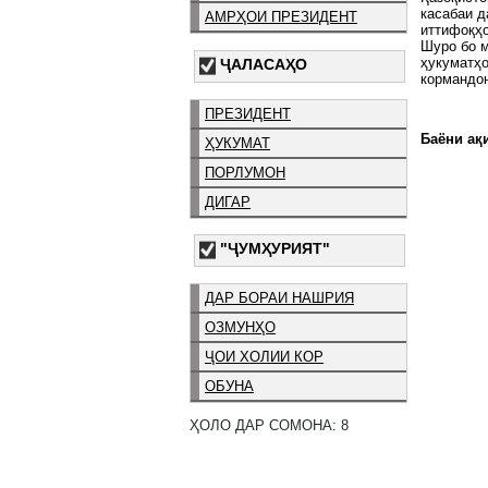
касабаи д
АМРҲОИ ПРЕЗИДЕНТ
иттифоқҳо
Шуро бо м
ҳукуматҳо
ҶАЛАСАҲО
кормандон
ПРЕЗИДЕНТ
Баёни ақи
ҲУКУМАТ
ПОРЛУМОН
ДИГАР
"ҶУМҲУРИЯТ"
ДАР БОРАИ НАШРИЯ
ОЗМУНҲО
ҶОИ ХОЛИИ КОР
ОБУНА
ҲОЛО ДАР СОМОНА: 8