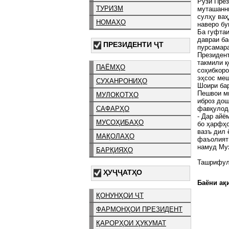
Рӯзи През
ТУРИЗМ
муташанни
сулҳу ваҳ
НОМАҲО
наверо бу
Ба гуфта
давраи ба
ПРЕЗИДЕНТИ ҶТ
пурсамара
Президент
такмили қ
ПАЁМҲО
соҳибкоро
эҳсос ме
СУХАНРОНИҲО
Шоири бар
Пешвои ми
МУЛОҚОТҲО
иброз дош
фавқулод
САФАРҲО
- Дар айё
МУСОҲИБАҲО
бо ҳарфҳо
вазъ дил 
МАҚОЛАҲО
фаъолият 
намуд Му
БАРҚИЯҲО
Ташрифул
ҲУҶҶАТҲО
Баёни ақи
ҚОНУНҲОИ ҶТ
ФАРМОНҲОИ ПРЕЗИДЕНТ
ҚАРОРҲОИ ҲУКУМАТ