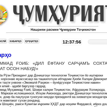
12:37:57
АСЛӢ
ХАБАРҲО
ҲУҶҶАТҲО
арҳо
ММАД ҒОИБ: «ДИЛ ЁФТАНУ САРҶАМЪ СОХТ
АТ ОСОН НАБУД!»
а Рӯзи Президент дар Донишгоҳи технологии Тоҷикистон бо иштироки
 корхонаю муассисаҳо ва ташкилотҳои ибтидоии Ҳизби Халқии Демокра
н таҳти унвони «Эмомалӣ Раҳмон – бунёдгузори Тоҷикистони навин»
 илмӣ - адабӣ баргузор гардид.
омад Муҳаммад Ғоиб, Шоири халқии Тоҷикистон, Абдураҳим Холиқзода,
 Маркази исломшиносӣ, Илҳом Амонзода, ректори Донишгоҳи технологи
н, доир ба паҳлуҳои гуногуни ниҳоди президентӣ ва хизматҳои мондагор
ти мамлакат сухан ронданд.
 Шоҳиён, раиси Кумитаи иҷроияи ҲХДТ дар ноҳияи Фирдавсӣ, иброз дош