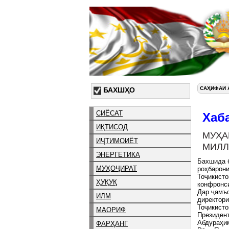
САҲИФАИ 
БАХШҲО
СИЁСАТ
Хаб
ИҚТИСОД
МУҲА
ИҶТИМОИЁТ
МИЛЛ
ЭНЕРГЕТИКА
Бахшида б
МУҲОҶИРАТ
роҳбарони
Тоҷикисто
ҲУҚУҚ
конфронси
Дар ҷамъ
ИЛМ
директори
Тоҷикисто
МАОРИФ
Президен
Абдураҳим
ФАРҲАНГ