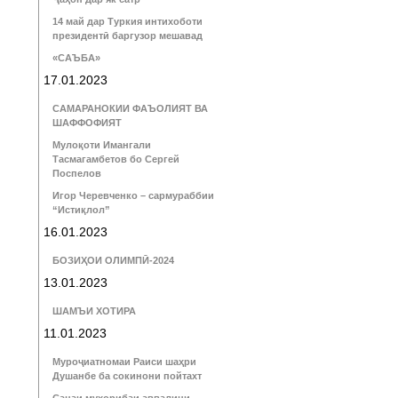
14 май дар Туркия интихоботи
президентӣ баргузор мешавад
«САЪБА»
17.01.2023
САМАРАНОКИИ ФАЪОЛИЯТ ВА
ШАФФОФИЯТ
Мулоқоти Имангали
Тасмагамбетов бо Сергей
Поспелов
Игор Черевченко – сармураббии
“Истиқлол”
16.01.2023
БОЗИҲОИ ОЛИМПӢ-2024
13.01.2023
ШАМЪИ ХОТИРА
11.01.2023
Муроҷиатномаи Раиси шаҳри
Душанбе ба сокинони пойтахт