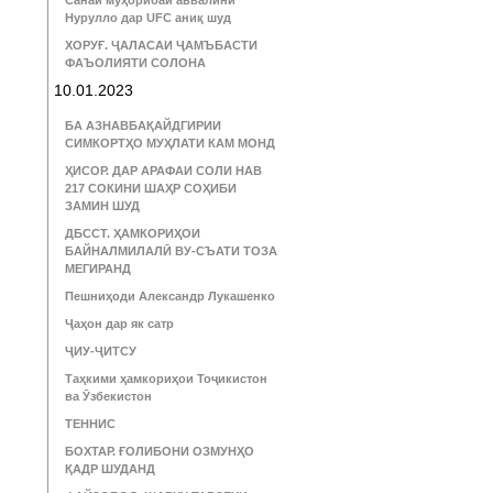
Санаи муҳорибаи аввалини
Нурулло дар UFC аниқ шуд
ХОРУҒ. ҶАЛАСАИ ҶАМЪБАСТИ
ФАЪОЛИЯТИ СОЛОНА
10.01.2023
БА АЗНАВБАҚАЙДГИРИИ
СИМКОРТҲО МУҲЛАТИ КАМ МОНД
ҲИСОР. ДАР АРАФАИ СОЛИ НАВ
217 СОКИНИ ШАҲР СОҲИБИ
ЗАМИН ШУД
ДБССТ. ҲАМКОРИҲОИ
БАЙНАЛМИЛАЛӢ ВУ-СЪАТИ ТОЗА
МЕГИРАНД
Пешниҳоди Александр Лукашенко
Ҷаҳон дар як сатр
ҶИУ-ҶИТСУ
Таҳкими ҳамкориҳои Тоҷикистон
ва Ӯзбекистон
ТЕННИС
БОХТАР. ҒОЛИБОНИ ОЗМУНҲО
ҚАДР ШУДАНД