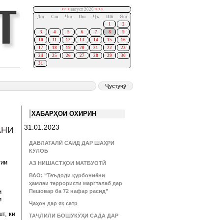
<<
<
август 2026
>
>>
Дш
Сш
Чш
Пш
Ҷъ
Шб
Яш
1
2
3
4
5
6
7
8
9
10
11
12
13
14
15
16
17
18
19
20
21
22
23
24
25
26
27
28
29
30
31
ХАБАРҲОИ ОХИРИН
31.01.2023
АНИ
ДАВЛАТАЛӢ САИД ДАР ШАҲРИ
КӮЛОБ
тии
АЗ НИШАСТҲОИ МАТБУОТӢ
ВАО: “Теъдоди қурбониёни
ҳамлаи террористи маргталаб дар
и
Пешовар ба 72 нафар расид”
и
Ҷаҳон дар як сатр
т, ки
ТАҶЛИЛИ БОШУКӮҲИ САДА ДАР