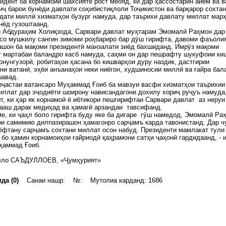
идент ба корнамоии шахсияте рост меояд, ки дар ҳассостарин айём ва в
ҷ барои бунёди давлати соҳибистиқлоли Тоҷикистон ва барқарор сохта
дати миллӣ хизматҳои бузург намуда, дар таърихи давлату миллат мар
нёд гузоштаанд.
и Абдураҳим Холиқзода, Сарвари давлат муҳтарам Эмомалӣ Раҳмон дар
со мушкилу сангин зимоми роҳбариро бар дӯш гирифта, давоми фаъоли
шон ба мақоми президентӣ манзалати зиёд бахшиданд. Имрӯз мақоми
 мартабаи баландро касб намуда, саҳми он дар пешрафту шукуфоии ки
онунгузорӣ, робитаҳои ҳасана бо кишварҳои дуру наздик, дастгирии
ни ватанӣ, эҳёи анъанаҳои неки ниёгон, худшиносии миллӣ ва ғайра бал
шавад.
ҷастаи ватансаро Муҳаммад Ғоиб ба мавзуи васфи хизматҳои таърихии
ллат дар эҷодиёти шоирону нависандагони дохилу хориҷ руҷуъ намуда
т, ки ҳар як корнамоӣ ё ибтикори пешгирифтаи Сарвари давлат аз неруи
ааш дарак медиҳад ва ҳамагӣ арзандаи тавсифанд.
ме, ки ҷаҳл боло гирифта буду яке ба дигаре гӯш намедод, Эмомалӣ Ра
и самимию дилпазирашон ҳамагонро сарҷамъ карда тавонистанд. Дар ч
ёфтану сарҷамъ сохтани миллат осон набуд. Президенти мамлакат тули
бо ҳамин корнамоиҳои ғайриодӣ қаҳрамони сатҳи ҷаҳонӣ гардидаанд, - 
ҳаммад Ғоиб.
ло САЪДУЛЛОЕВ, «Ҷумҳурият»
да (0)
Санаи нашр: №: Мутолиа карданд: 1686