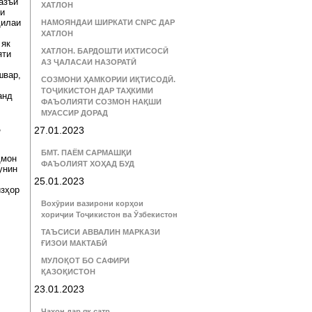
азъи
ХАТЛОН
ни
ҳилаи
НАМОЯНДАИ ШИРКАТИ CNPC ДАР
ХАТЛОН
 як
ХАТЛОН. БАРДОШТИ ИХТИСОСӢ
яти
АЗ ҶАЛАСАИ НАЗОРАТӢ
швар,
СОЗМОНИ ҲАМКОРИИ ИҚТИСОДӢ.
ТОҶИКИСТОН ДАР ТАҲКИМИ
анд
ФАЪОЛИЯТИ СОЗМОН НАҚШИ
МУАССИР ДОРАД
,
27.01.2023
БМТ. ПАЁМ САРМАШҚИ
ҳмон
ФАЪОЛИЯТ ХОҲАД БУД
унин
25.01.2023
изҳор
Вохӯрии вазирони корҳои
хориҷии Тоҷикистон ва Ӯзбекистон
ТАЪСИСИ АВВАЛИН МАРКАЗИ
ҒИЗОИ МАКТАБӢ
МУЛОҚОТ БО САФИРИ
ҚАЗОҚИСТОН
23.01.2023
Ҷаҳон дар як сатр