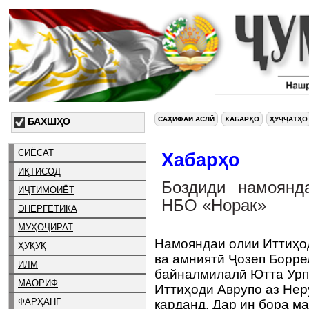
САҲИФАИ АСЛӢ
ХАБАРҲО
ҲУҶҶАТҲО
БАХШҲО
СИЁСАТ
Хабарҳо
ИҚТИСОД
Боздиди намоянд
ИҶТИМОИЁТ
НБО «Норак»
ЭНЕРГЕТИКА
МУҲОҶИРАТ
Намояндаи олии Иттиҳод
ҲУҚУҚ
ва амниятӣ Ҷозеп Борре
ИЛМ
байналмилалӣ Ютта Урп
МАОРИФ
Иттиҳоди Аврупо аз Нер
ФАРҲАНГ
карданд. Дар ин бора м