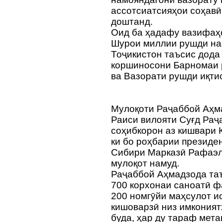
ассотсиатсияҳои соҳавӣ
доштанд.
Оид ба ҳадафу вазифаҳо
Шурои миллии рушди на
Тоҷикистон таъсис дода
коршиносони Барномаи 
ва Вазорати рушди иқтис
Мулоқоти Раҷаббой Аҳм
Раиси вилояти Суғд Раҷ
соҳибкорон аз кишвари 
ки бо роҳбарии президе
Сибири Марказӣ Рафаэл
мулоқот намуд.
Раҷаббой Аҳмадзода таък
700 корхонаи саноатӣ ф
200 номгӯйи маҳсулот и
кишоварзӣ низ имконият
буда, ҳар ду тараф мет