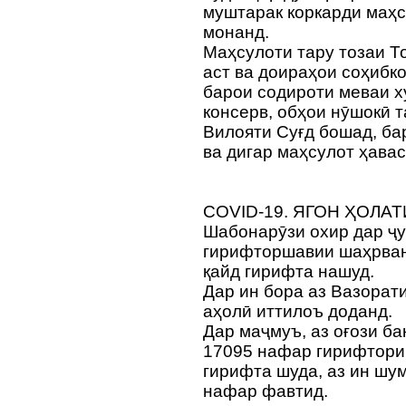
муштарак коркарди маҳс
монанд.
Маҳсулоти тару тозаи Т
аст ва доираҳои соҳибк
барои содироти меваи ху
консерв, обҳои нӯшокӣ 
Вилояти Суғд бошад, бар
ва дигар маҳсулот ҳавас
COVID-19. ЯГОН ҲОЛА
Шабонарӯзи охир дар ҷу
гирифторшавии шаҳрван
қайд гирифта нашуд.
Дар ин бора аз Вазорат
аҳолӣ иттилоъ доданд.
Дар маҷмуъ, аз оғози ба
17095 нафар гирифтори 
гирифта шуда, аз ин шу
нафар фавтид.