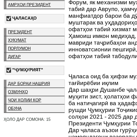
Форум, як механизми му
АМРҲОИ ПРЕЗИДЕНТ
табиӣ дар Аврупо, ҳамч
манфиатдор барои ба д
ҶАЛАСАҲО
муштарак ва уҳдадориҳо
офатҳои табиӣ хизмат м
ПРЕЗИДЕНТ
Ҳамоиш имкон медиҳад, 
ҲУКУМАТ
мавриди таҷрибаҳои анд
ПОРЛУМОН
инноватсионии пешгирӣ,
офатҳои табиӣ табодул
ДИГАР
"ҶУМҲУРИЯТ"
Ҷаласа оид ба ҳифзи му
тағйирёбии иқлим
ДАР БОРАИ НАШРИЯ
Дар шаҳри Душанбе ҷал
ОЗМУНҲО
муҳити зист, ҳолатҳои 
ҶОИ ХОЛИИ КОР
ба натиҷагирӣ ва ҳада
ОБУНА
рушди Ҷумҳурии Тоҷикис
солҳои 2021 - 2025 дар
ҲОЛО ДАР СОМОНА: 15
Президенти Ҷумҳурии То
Дар ҷаласа аъзои гурӯҳ
намояндагони вазорату 