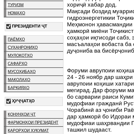
хориҷӣ хабар дод.
ТУРИЗМ
Мақсади боздид муарри
НОМАҲО
гидроэнергетикии Тоҷик
Меҳмонон ҳавасмандии 
ПРЕЗИДЕНТИ ҶТ
ҳамкорӣ миёни Тоҷикист
соҳаҳои иқтисоди сабз, 
ПАЁМҲО
масъалаҳои вобаста ба 
СУХАНРОНИҲО
дуҷониба ва бисёрҷониб
МУЛОҚОТҲО
САФАРҲО
Форуми аврупоии коҳиш
МУСОҲИБАҲО
24 - 26 ноябр дар шаҳр
МАҚОЛАҲО
аврупоии коҳиши хатари
БАРҚИЯҲО
мегирад. Дар форуми ма
бо сарварии раиси Куми
ҲУҶҶАТҲО
мудофиаи гражданӣ Рус
Чорабинӣ аз ҷониби Ра
ҚОНУНҲОИ ҶТ
дар ҳамкорӣ бо Идораи 
мудофиаи шаҳрвандии П
ФАРМОНҲОИ ПРЕЗИДЕНТ
ташкил шудааст.
ҚАРОРҲОИ ҲУКУМАТ