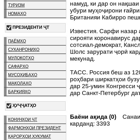
намуд, ки дар он нақша
ТУРИЗМ
убури муҳоҷирони ғайри
НОМАҲО
Британияи Кабирро пешн
ПРЕЗИДЕНТИ ҶТ
Известия. Сарфи назар
сирояти коронавирус да
ПАЁМҲО
сотсиал-демократ, Кан
СУХАНРОНИҲО
Шолс зарурати ҷорӣ кар
мекунад.
МУЛОҚОТҲО
САФАРҲО
ТАСС. Россия беш аз 120
МУСОҲИБАҲО
роҳбари ширкатҳои бузу
МАҚОЛАҲО
дар 25-умин Конгресси ҷ
БАРҚИЯҲО
дар Санкт-Петербург даъ
ҲУҶҶАТҲО
Баёни ақида (0)
Санаи
ҚОНУНҲОИ ҶТ
карданд: 3393
ФАРМОНҲОИ ПРЕЗИДЕНТ
ҚАРОРҲОИ ҲУКУМАТ