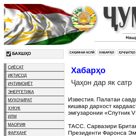
САҲИФАИ АСЛӢ
ХАБАРҲО
ҲУҶҶАТҲО
БАХШҲО
СИЁСАТ
Хабарҳо
ИҚТИСОД
Ҷаҳон дар як сатр
ИҶТИМОИЁТ
ЭНЕРГЕТИКА
Известия. Палатаи савд
МУҲОҶИРАТ
кишвар дархост кардаас
ҲУҚУҚ
эмгузаронии «Спутник 
ИЛМ
МАОРИФ
ТАСС. Сарвазири Брита
Президенти Фаронса Эм
ФАРҲАНГ