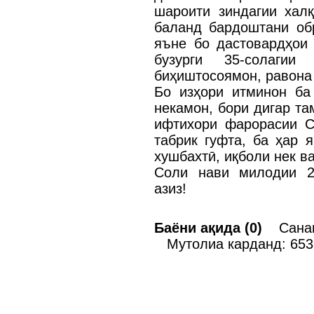
шароити зиндагии хал
баланд бардоштани обр
яъне бо дастовардҳои
бузурги 35-солагии
биҳиштосоямон, равона
Бо изҳори итминон ба
некамон, бори дигар т
ифтихори фарорасии С
табрик гуфта, ба ҳар 
хушбахтӣ, иқболи нек в
Соли нави милодии 2
азиз!
Баёни ақида (0)
Санаи 
Мутолиа карданд: 653