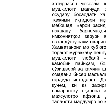
хотиррасон месозам, 
мушкилоти мавҷуда, 
осудаву босаодати х
таҳкими иқтидори иқ
мебошад. Барои расид
нақшаву барномаҳ
имкониятҳои зарурӣ 
ватандӯсту заҳматқарин
Ҳамватанони мо хуб ого
торафт мураккабу пешгӯ
мушкилоти глобалӣ 
камобии пайиҳам, бо
сӯзишворӣ ва камчин ш
омадани бисёр масъал
гардида истодааст. 
кунем, ки аз захир
самараноку оқилона и
маҳсулотро афзоиш 
талаботи мардумро бо м