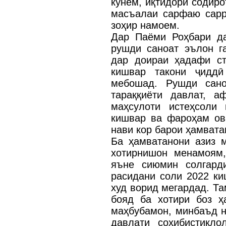
кунем, иқтидори содиро
масъалаи сарфаю сарр
зоҳир намоем.
Дар Паёми Роҳбари да
рушди саноат эълон г
дар доираи ҳадафи ст
кишвар такони ҷидд
мебошад. Рушди сано
тараққиёти давлат, а
маҳсулоти истеҳсоли 
кишвар ва фароҳам ов
нави кор барои ҳамвата
Ба ҳамватанони азиз м
хотирнишон менамоям,
яъне сиюмин солгард
расидани соли 2022 к
худ ворид мегардад. Т
бояд ба хотири боз ҳ
маҳбубамон, минбаъд 
давлати соҳибистиқло