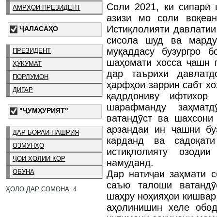
Соли 2021, ки сипарӣ 
АМРҲОИ ПРЕЗИДЕНТ
азизи мо соли воқеан
Истиқлолияти давлатии
ҶАЛАСАҲО
сисола шуд ва марду
муқаддасу бузургро б
ПРЕЗИДЕНТ
шаҳомати хосса ҷашн г
ҲУКУМАТ
дар таърихи давлатд
ПОРЛУМОН
ҳарфҳои заррин сабт хо
ДИГАР
қадрдониву ифтихор
шарафманду заҳматд
"ҶУМҲУРИЯТ"
ватандӯст ва шахсони
арзандаи ин ҷашни бу
ДАР БОРАИ НАШРИЯ
карданд ва садоқат
ОЗМУНҲО
истиқлолияту озоди
ҶОИ ХОЛИИ КОР
намуданд.
ОБУНА
Дар натиҷаи заҳмати 
саъю талоши ватандӯс
ҲОЛО ДАР СОМОНА: 4
шаҳру ноҳияҳои кишвар 
аҳолинишин хеле обод