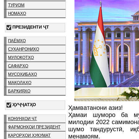
ТУРИЗМ
НОМАҲО
ПРЕЗИДЕНТИ ҶТ
ПАЁМҲО
СУХАНРОНИҲО
МУЛОҚОТҲО
САФАРҲО
МУСОҲИБАҲО
МАҚОЛАҲО
БАРҚИЯҲО
ҲУҶҶАТҲО
Ҳамватанони азиз!
Ҳамаи шуморо ба му
ҚОНУНҲОИ ҶТ
милодии 2022 самимона 
ФАРМОНҲОИ ПРЕЗИДЕНТ
шумо тандурустӣ, иқ
менамоям.
ҚАРОРҲОИ ҲУКУМАТ