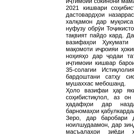
иҷтимоии сокинони мам
2021 кишвари соҳибис
дастовардҳои назарра
халқамон дар муқоиса
нуфузу обрӯи Тоҷикист
тақвият пайдо кард. Да
вазифаҳои Ҳукумати 
мақомоти иҷроияи ҳоки
ноҳияҳо дар ҷодаи та
иҷтимоии кишвар баро
35-солагии Истиқлол
бардоштани сатҳу си
мушаххас мебошанд.
Ҳоло вазифаи ҳар як
соҳибистиқлол, аз он
ҳадафҳои дар назд
барномаҳои қабулкарда
Зеро, дар баробари 
ноилшудаамон, дар зин
масъалаҳои зиёди ҳ