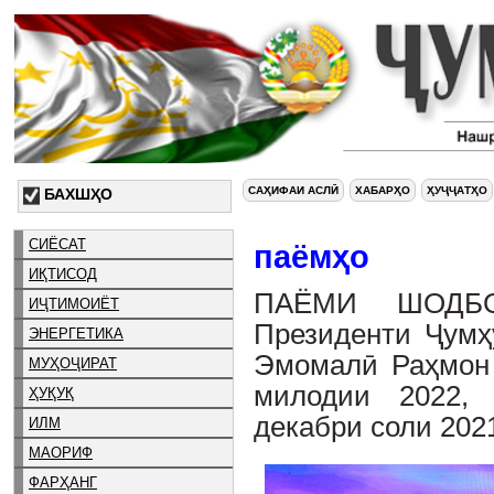
САҲИФАИ АСЛӢ
ХАБАРҲО
ҲУҶҶАТҲО
БАХШҲО
СИЁСАТ
паёмҳо
ИҚТИСОД
ПАЁМИ ШОДБО
ИҶТИМОИЁТ
Президенти Ҷумҳ
ЭНЕРГЕТИКА
Эмомалӣ Раҳмон 
МУҲОҶИРАТ
милодии 2022,
ҲУҚУҚ
декабри соли 202
ИЛМ
МАОРИФ
ФАРҲАНГ