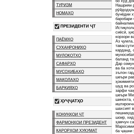
бо худ до
ТУРИЗМ
Нашрияи р
рӯйдодҳои
НОМАҲО
бунёдии х
баробари 
байналмил
ПРЕЗИДЕНТИ ҶТ
Истиқлоли
сиёсӣ, ҳи
корзори в
ПАЁМҲО
Аз ҷумла,
тавассути
СУХАНРОНИҲО
карданд, 
муносибат
МУЛОҚОТҲО
баланд та
Дар озмун
САФАРҲО
ва ба хот
МУСОҲИБАҲО
эълон гар
шеъри рав
МАҚОЛАҲО
ҳокимияти
шуд ва ро
БАРҚИЯҲО
зарфи чаҳ
шеъри Мир
шинохта, 
ҲУҶҶАТҲО
иштирокчи
шахсият в
пешниҳоди
ҚОНУНҲОИ ҶТ
шоир, хид
ҳамчун са
ФАРМОНҲОИ ПРЕЗИДЕНТ
Маросими 
ҚАРОРҲОИ ҲУКУМАТ
ба ҷашни 