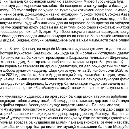
, ки пайванд ба ормонҳои миллию ватанхоҳии Мирзо Турсунзода буд.
и озмун дар маросими ҷамъбаст бо назардошти сатҳу сифати баланди
озмун 20 муаллифро бо ҷоиза ва туҳфаҳои хотирмон сарфароз намудан
кчиёни озмун, донишманди қавию муҳаққиқи пуркори тоҷик Субҳони Аъз
и хешро дар робита ба ин чорбинии хотирмон чунин ба қалам дод, ки боз
воқеии озмун буд: «Бо иштирок дар ин чораҷӯии баландахтар ба уқёнуси
озмун жарфтар фурӯ рафтам ва арзу тули онро фаро гирифтам; ниятҳо
чораварзонро нек пай бурдам. Чун бори нахустин ширкат варзидам, шоя
 боландагиву саодатмандии озмунро аз ин пеш на ба он миқёс меандеш
м дидам. Воқеан, озмуни баланддиёре буд ва ҳам ҷамъбасти хеле оливу
и навбатии рӯзнома, ки якҷо бо Мақомоти иҷроияи ҳокимияти давлатии
ухтори Кӯҳистони Бадахшон, бахшида ба 30 - солагии Истиқлоли давла
Тоҷикистон ва ба хотири гиромидошти Қаҳрамони Тоҷикистон Шириншоҳ
эълон гардид, бештар аҳли пажӯҳиш ва таърихнигорон ба гузашта рӯ
ва корномаи таърихии ин арбоби давлатиро, ки дар роҳи ҳастии миллат 
игарбора рӯнамоӣ карданд. Шартҳои озмун, ки аз 15 ноябри соли 2020 то
оли 2021 идома ёфта, 5 октябр дар шаҳри Хоруғ ҷамъбаст гардид, муал
р намуд, зимни иншои матолиби хеш вобаста ба паҳлуҳои гуногуни фаъ
ватандӯстонаи Шириншоҳ Шоҳтемур ба маъхазҳои нодир сар зананд ва
 тозаеро аз ҳаёти ибратбахшу ватандӯстонаи ин шахсияти накуном ман
ҳи мунаввари худшиносӣ ва арҷгузорӣ ба хидматҳои таърихии арбобони
чеҳраҳои тобноки илму адаб, абармардони таърихсоз дар замони Истиқл
о файзи хиради Асосгузори сулҳу ваҳдати миллӣ – Пешвои миллат,
и Ҷумҳурии Тоҷикистон муҳтарам Эмомалӣ Раҳмон, ки худ дар садри э
аърихӣ ва шинохти чеҳраҳои мондагор қарор доранд, боз шуд. Дар ин за
ои «Ҷумҳурият» низ мустақиман ба аслҳои бунёдӣ ва татбиқи ҳадафҳои
укумат вобаста ба худшиносии миллӣ пайванд гирифта, озмуни навбатӣ,
ҷамъбасти он дар Театри вилоятии мусиқӣ-мазҳакавии ба номи Меҳрубо