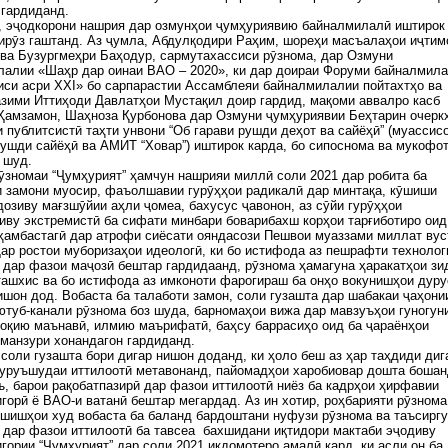
 гардиданд.
, эҷодкорони нашрия дар озмунҳои ҷумҳуриявию байналмилалӣ иштирок
ирӯз гаштанд. Аз ҷумла, Абдулқодири Раҳим, шореҳи масъалаҳои иҷтим
ва Бузургмеҳри Баҳодур, сармутахассиси рӯзнома, дар Озмуни
лалии «Шаҳр дар оинаи ВАО – 2020», ки дар доираи Форуми байналмил
си асри XXI» бо сарпарастии Ассамблеяи байналмилалии пойтахтҳо ва
зими Иттиҳоди Давлатҳои Мустақил доир гардид, мақоми аввалро касб
Ҳамзамон, Шаҳноза Қурбонова дар Озмуни ҷумҳуриявии Беҳтарин очерк
 публитсистӣ таҳти унвони “Об гарави рушди деҳот ва сайёҳӣ” (муассис
ушди сайёҳӣ ва АМИТ “Ховар”) иштирок карда, бо сипоснома ва мукофо
 шуд.
ӯзномаи “Ҷумҳурият” ҳамчун нашрияи миллӣ соли 2021 дар робита ба
 замони муосир, фаъолшавии гурӯҳҳои радикалӣ дар минтақа, кӯшиши
озиву мағзшӯйии аҳли ҷомеа, бахусус ҷавонон, аз сӯйи гурӯҳҳои
иву экстремистӣ ба сифати минбари боварибахш корҳои тарғиботиро оид
ҳамбастагӣ дар атрофи сиёсати ояндасози Пешвои муаззами миллат вус
ар ростои муборизаҳои идеологӣ, ки бо истифода аз пешрафти технолог
 дар фазои маҷозӣ бештар гардидаанд, рӯзнома ҳамагуна ҳаракатҳои зи
ашхис ва бо истифода аз имконоти фарогираш ба онҳо вокунишҳои дуру
ишон дод. Вобаста ба талаботи замон, соли гузашта дар шабакаи ҷаҳони
ютуб-канали рӯзнома боз шуда, барномаҳои вижа дар мавзуъҳои гуногун
оқию маънавӣ, илмию маърифатӣ, баҳсу баррасиҳо оид ба ҷараёнҳои
манзури хонандагон гардиданд.
соли гузашта бори дигар нишон доданд, ки ҳоло беш аз ҳар таҳдиди диг
уруъшудаи иттилоотӣ метавонанд, пайомадҳои харобиовар дошта бошан
ъ, барои рақобатпазирӣ дар фазои иттилоотӣ ниёз ба кадрҳои ҳирфавии
горӣ ё ВАО-и ватанӣ бештар мегардад. Аз ин хотир, роҳбарияти рӯзнома
шишҳои худ вобаста ба баланд бардоштани нуфузи рӯзнома ва таъсиргу
 дар фазои иттилоотӣ ба тавсеа бахшидани иқтидори мактаби эҷодиву
гории “Ҷумҳурият” дар соли 2021 иқдомотеро амалӣ кард, ки асли он ба