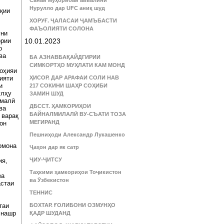
Санаи муҳорибаи аввалини
Нурулло дар UFC аниқ шуд
қии
ХОРУҒ. ҶАЛАСАИ ҶАМЪБАСТИ
ФАЪОЛИЯТИ СОЛОНА
уни
ории
10.01.2023
о
ва
БА АЗНАВБАҚАЙДГИРИИ
СИМКОРТҲО МУҲЛАТИ КАМ МОНД
ноҳияи
ияти
ҲИСОР. ДАР АРАФАИ СОЛИ НАВ
и
217 СОКИНИ ШАҲР СОҲИБИ
улҳу
ЗАМИН ШУД
омалӣ
ДБССТ. ҲАМКОРИҲОИ
ва
БАЙНАЛМИЛАЛӢ ВУ-СЪАТИ ТОЗА
 варақ
МЕГИРАНД
он
Пешниҳоди Александр Лукашенко
омона
Ҷаҳон дар як сатр
ҶИУ-ҶИТСУ
ия,
Таҳкими ҳамкориҳои Тоҷикистон
ва
ва Ӯзбекистон
астаи
ТЕННИС
таи
БОХТАР. ҒОЛИБОНИ ОЗМУНҲО
 нашр
ҚАДР ШУДАНД