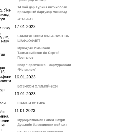
14 май дар Туркия интихоботи
д. Яке
президентӣ баргузор мешавад
амзод,
гӯи
«САЪБА»
17.01.2023
и поку
д
САМАРАНОКИИ ФАЪОЛИЯТ ВА
идам,
 наку
ШАФФОФИЯТ
Мулоқоти Имангали
Тасмагамбетов бо Сергей
тии
Поспелов
Игор Черевченко – сармураббии
ҷон
“Истиқлол”
 15
лифони
16.01.2023
олияти
БОЗИҲОИ ОЛИМПӢ-2024
зур
13.01.2023
оли
ШАМЪИ ХОТИРА
11.01.2023
ҳёи
мина,
Муроҷиатномаи Раиси шаҳри
 олии
 ки
Душанбе ба сокинони пойтахт
н