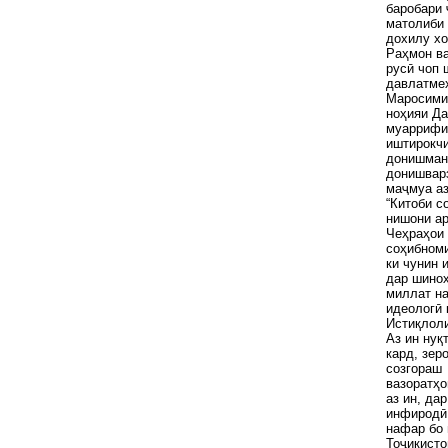
баробари 
матолиби 
дохилу хо
Раҳмон ва
русӣ чоп 
давлатмеҳ
Маросими 
ноҳияи Да
муаррифии
иштирокчи
донишман
донишварз
маҷмуа аз
“Китоби с
нишони ар
Чеҳраҳои 
соҳибноми
ки чунин 
дар шинох
миллат на
идеологӣ 
Истиқлоли
Аз ин нуқ
кард, зер
созгораш 
вазоратҳо
аз ин, да
инфиродӣ 
нафар бо
Тоҷикисто