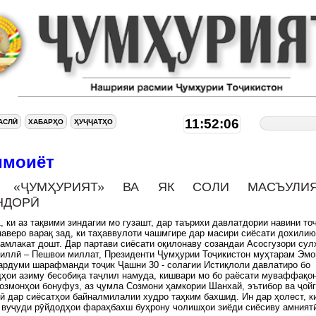
11:52:07
АСЛӢ
ХАБАРҲО
ҲУҶҶАТҲО
имоиёт
1: «ҶУМҲУРИЯТ» ВА ЯК СОЛИ МАСЪУЛИ
НДОРӢ
, ки аз тақвими зиндагии мо гузашт, дар таърихи давлатдории навини то
аверо варақ зад, ки таҳаввулоти чашмгире дар масири сиёсати дохилию
амлакат дошт. Дар партави сиёсати оқилонаву созандаи Асосгузори сул
миллӣ – Пешвои миллат, Президенти Ҷумҳурии Тоҷикистон муҳтарам Эм
рдуми шарафманди тоҷик Ҷашни 30 - солагии Истиқлоли давлатиро бо
ҳои азиму бесобиқа таҷлил намуда, кишвари мо бо раёсати муваффақо
созмонҳои бонуфуз, аз ҷумла Созмони ҳамкории Шанхай, эътибор ва ҷой
 дар сиёсатҳои байналмилалии худро таҳким бахшид. Ин дар ҳолест, к
 вуҷуди рӯйдодҳои фараҳбахш буҳрону чолишҳои зиёди сиёсиву амниятӣ