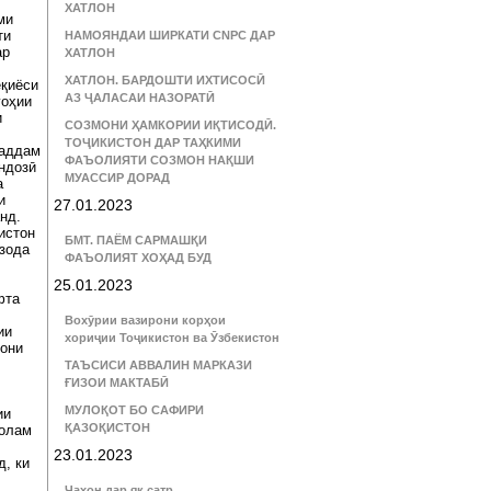
ХАТЛОН
ми
ти
НАМОЯНДАИ ШИРКАТИ CNPC ДАР
ар
ХАТЛОН
ХАТЛОН. БАРДОШТИ ИХТИСОСӢ
еқиёси
АЗ ҶАЛАСАИ НАЗОРАТӢ
гоҳии
и
СОЗМОНИ ҲАМКОРИИ ИҚТИСОДӢ.
ТОҶИКИСТОН ДАР ТАҲКИМИ
қаддам
ФАЪОЛИЯТИ СОЗМОН НАҚШИ
ндозӣ
МУАССИР ДОРАД
а
и
27.01.2023
нд.
истон
БМТ. ПАЁМ САРМАШҚИ
нзода
ФАЪОЛИЯТ ХОҲАД БУД
25.01.2023
фта
Вохӯрии вазирони корҳои
ии
хориҷии Тоҷикистон ва Ӯзбекистон
рони
ТАЪСИСИ АВВАЛИН МАРКАЗИ
ҒИЗОИ МАКТАБӢ
МУЛОҚОТ БО САФИРИ
ии
ҚАЗОҚИСТОН
 олам
23.01.2023
, ки
Ҷаҳон дар як сатр