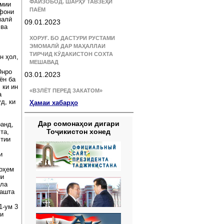
ФАЙЗОБОД. ШАРҲУ ТАВЗЕҲИ
умии
ПАЁМ
ифони
малӣ
09.01.2023
 ва
ХОРУҒ. БО ДАСТУРИ РУСТАМИ
ЭМОМАЛӢ ДАР МАҲАЛЛАИ
ТИРЧИД КӮДАКИСТОН СОХТА
н ҳол,
МЕШАВАД
Онро
03.01.2023
ён ба
 ки ин
«ВЗЛЁТ ПЕРЕД ЗАКАТОМ»
а
д, ки
Ҳамаи хабарҳо
Дар сомонаҳои дигари
ранд,
Тоҷикистон хонед
та,
стии
и
хоҳем
ши
мла
зашта
1-ум 3
ги