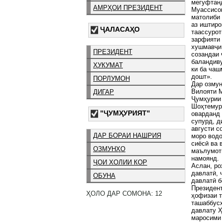
мегуфтанд
АМРҲОИ ПРЕЗИДЕНТ
Муассисон
матолиби 
аз иштиро
ҶАЛАСАҲО
таассурот
зарфияти 
хушмавҷи 
ПРЕЗИДЕНТ
созандаи 
баландиву
ҲУКУМАТ
ки ба чаш
дошт».
ПОРЛУМОН
Дар озмун
Вилояти М
ДИГАР
Ҷумҳурии 
Шоҳтемур 
"ҶУМҲУРИЯТ"
оварданд 
супурд, д
августи с
ДАР БОРАИ НАШРИЯ
моро водо
сиёсӣ ва 
ОЗМУНҲО
маълумоти
намоянд.
ҶОИ ХОЛИИ КОР
Аслан, ро
давлатӣ, 
ОБУНА
давлатӣ б
Президент
ҲОЛО ДАР СОМОНА: 12
ҳофизаи т
ташаббусҳ
давлату Ҳ
маросими 