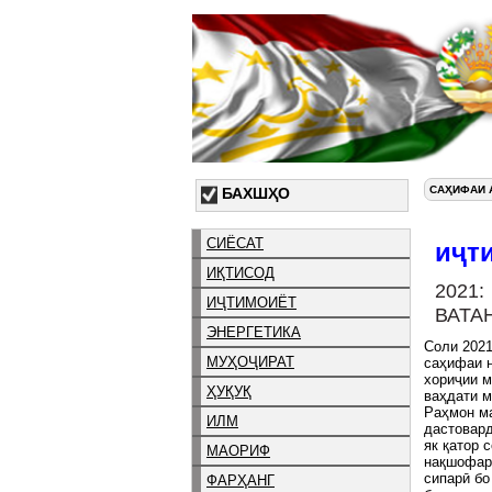
САҲИФАИ 
БАХШҲО
СИЁСАТ
иҷт
ИҚТИСОД
202
ИҶТИМОИЁТ
ВАТА
ЭНЕРГЕТИКА
Соли 2021
МУҲОҶИРАТ
саҳифаи н
хориҷии м
ҲУҚУҚ
ваҳдати 
Раҳмон ма
ИЛМ
дастовард
як қатор 
МАОРИФ
нақшофарӣ
сипарӣ бо
ФАРҲАНГ