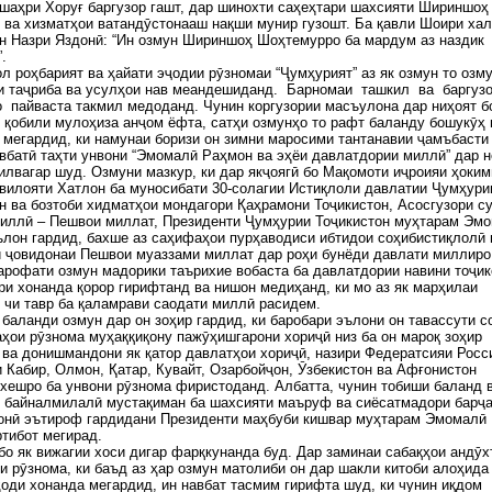
шаҳри Хоруғ баргузор гашт, дар шинохти саҳеҳтари шахсияти Шириншоҳ
ва хизматҳои ватандӯстонааш нақши мунир гузошт. Ба қавли Шоири хал
н Назри Яздонӣ: “Ин озмун Шириншоҳ Шоҳтемурро ба мардум аз наздик
.
л роҳбарият ва ҳайати эҷодии рӯзномаи “Ҷумҳурият” аз як озмун то озм
йи таҷриба ва усулҳои нав меандешиданд. Барномаи ташкил ва баргуз
 пайваста такмил медоданд. Чунин коргузории масъулона дар ниҳоят б
 қобили мулоҳиза анҷом ёфта, сатҳи озмунҳо то рафт баланду бошукӯҳ 
мегардид, ки намунаи боризи он зимни маросими тантанавии ҷамъбасти
вбатӣ таҳти унвони “Эмомалӣ Раҳмон ва эҳёи давлатдории миллӣ” дар 
илвагар шуд. Озмуни мазкур, ки дар якҷоягӣ бо Мақомоти иҷроияи ҳоким
вилояти Хатлон ба муносибати 30-солагии Истиқлоли давлатии Ҷумҳури
н ва бозтоби хидматҳои мондагори Қаҳрамони Тоҷикистон, Асосгузори с
миллӣ – Пешвои миллат, Президенти Ҷумҳурии Тоҷикистон муҳтарам Эм
лон гардид, бахше аз саҳифаҳои пурҳаводиси ибтидои соҳибистиқлолӣ 
 ҷовидонаи Пешвои муаззами миллат дар роҳи бунёди давлати миллиро
арофати озмун мадорики таърихие вобаста ба давлатдории навини тоҷик
ри хонанда қорор гирифтанд ва нишон медиҳанд, ки мо аз як марҳилаи
 чи тавр ба қаламрави саодати миллӣ расидем.
баланди озмун дар он зоҳир гардид, ки баробари эълони он тавассути с
ҳои рӯзнома муҳаққиқону пажӯҳишгарони хориҷӣ низ ба он мароқ зоҳир
ва донишмандони як қатор давлатҳои хориҷӣ, назири Федератсияи Росс
 Кабир, Олмон, Қатар, Кувайт, Озарбойҷон, Ӯзбекистон ва Афғонистон
хешро ба унвони рӯзнома фиристоданд. Албатта, чунин тобиши баланд 
и байналмилалӣ мустақиман ба шахсияти маъруф ва сиёсатмадори барҷ
ҳонӣ эътироф гардидани Президенти маҳбуби кишвар муҳтарам Эмомалӣ
тибот мегирад.
бо як вижагии хоси дигар фарқкунанда буд. Дар заминаи сабақҳои андӯх
и рӯзнома, ки баъд аз ҳар озмун матолиби он дар шакли китоби алоҳида
оди хонанда мегардид, ин навбат тасмим гирифта шуд, ки чунин иқдом