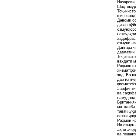
Назарови 
Шоҳтемур 
Тоҷикисто
шиносонд”
Давоми со
дигар рӯ
озмунҳоро
натиҷаҳои
ҳадафрас 
озмуни на
Данғара ҷ
давлатии 
Тоҷикисто
ваҳдати 
Раҳмон эъ
хизматҳои
зад. Ба ш
дар ихтиё
қисматсӯз
Зарфияти 
ва саҳифа
намуданд 
Британияи
матолиби 
таваҷҷуҳ
сатҳи ҷа
Раҳмон ир
Ин озмун 
аҳли эҷод
ва пешниҳ