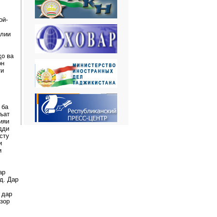
оӣ-
алии
ҳо ва
он
ти
 ба
ъат
ияи
дди
сту
и
и
ар
д. Дар
 дар
зор