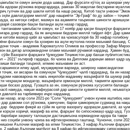
ҷамъбасти озмун анҷом дода шавад. Дар фурсати кӯтоҳ аз шумораи ум
ба идораи рӯзнома воридгардида, рамзан 30 мақолаи беҳтарини муалл
риҷ гулчин ва дар шакли китоб ба нашр расид. Китоб таҳти унвони “Эмо
 эҳёи давлатдории миллӣ” дар нашриёти “Эр-Граф” бо ду забон – тоҷикӣ
шуда, аз нигоҳи сифат, мазмун ва аҳамияти таърихию шинохти арзишҳои
варӣ сазовори баҳои баланди аҳли назар гардид.
тантанавии ҷамъбасти озмун, ки 17 ноябр дар қасри бошукӯҳи фарҳанги
нғара доир гардид, ба як анҷумани бедории миллӣ табдил ёфт. Дар ҳами
 китоби мазкур қабл аз ҷамъбаст ва ҷоизасупорӣ ба 30 нафар ғолибону
ёни фаъоли озмун ба ҳозирин ва аҳли мутолиа ғизои маънавӣ бахшид. 
дони тоҷик - академик Кароматулло Олимов ва профессор Зафар Мирзо
он ва дигар алоқамандони олами маънавӣ рӯнамоӣ карданд. Ҳамин буд,
 сӯйи Вазорати фарҳанги Ҷумҳурии Тоҷикистон дар бахши публитсистик
ол – 2021” эътироф гардида, бо ҷоиза ва Дипломи дараҷаи аввал қадр шу
зиши баланди таърихӣ, илмию маънавии он аст.
саршиноси илму адаб, муҳаққиқони варзида, шоирону нависандагони
 тоҷик, ки аксаран ба озмунҳои “Ҷумҳурият” ҷалб гардиданд, ба ин наза
иқдоми навоварона як навъ инқилоби маданиву маърифатӣ ба шумор раф
ти чеҳраҳои мондагор, маърифати ормонҳои миллӣ, тақвияти аркони ҳа
қши босазо дорад. Гузашта аз ин, озмунҳои рӯзнома хусусияти баланди
касб намуда, нақши мафкурасозӣ дар шинохти ҳувияти миллӣ, неъматҳо
 давлатӣ ва тарбиявиро иҷро кардаанд.
таи назар, агар соли 2021-ро “Соли “Ҷумҳурият” унвон кунем иштибоҳ на
о дар давоми сол рӯзнома, ҳамчунин, барои ҳамкориҳои судманд ва нақ
дар бедории фикрӣ аз сӯйи як қатор вазорату идораҳои давлатӣ, аз ҷу
и корҳои хориҷӣ, маориф ва илм, фарҳанг бо сипосномаҳо қадр шуд. Гу
р баробари заҳмату талошҳои дастаҷамъона кормандони идора ба таври
низ соҳиби унвону ҷоиза ва ифтихорномаҳо гаштанд. Чунончи, соли 202
 нишони Аълочии маориф ва илми Тоҷикистон, 3 нафар Аълочии фарҳан
н, 2 нафар Аълочии матбуот ва 8 нафар бо ифтихорномаву сипосномаҳо