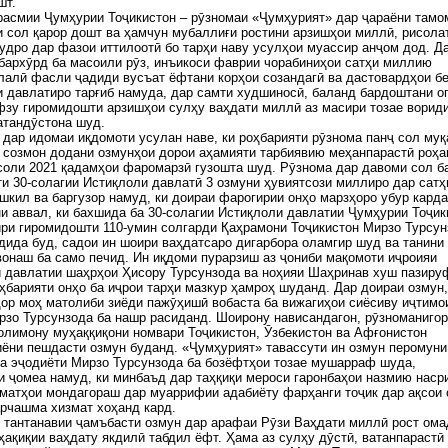
шт.
асмии Ҷумҳурии Тоҷикистон – рӯзномаи «Ҷумҳурият» дар ҷараёни тамо
 сол қарор дошт ва ҳамчун мубаллиғи ростини арзишҳои миллӣ, рисола
удро дар фазои иттилоотӣ бо тарҳи наву усулҳои муассир анҷом дод. Д
бархӯрд ба масоили рӯз, инъикоси фаврии чорабиниҳои сатҳи миллию
алӣ фасли ҷадиди вусъат ёфтани корҳои созандагӣ ва дастовардҳои б
 давлатиро тарғиб намуда, дар самти худшиносӣ, баланд бардоштани о
фзу гиромидошти арзишҳои сулҳу ваҳдати миллӣ аз масири тозае ворид
атандӯстона шуд.
 дар идомаи иқдомоти усулан наве, ки роҳбарияти рӯзнома панҷ сол му
 созмон додани озмунҳои дорои аҳамияти тарбиявию меҳанпарастӣ роҳа
соли 2021 қадамҳои фаромарзӣ гузошта шуд. Рӯзнома дар давоми сол б
и 30-солагии Истиқлоли давлатӣ 3 озмуни ҳувиятсози миллиро дар сатҳ
шкил ва баргузор намуд, ки доираи фарогирии онҳо марзҳоро убур карда
и аввал, ки бахшида ба 30-солагии Истиқлоли давлатии Ҷумҳурии Тоҷик
ири гиромидошти 110-умин солгарди Қаҳрамони Тоҷикистон Мирзо Турсу
дида буд, садои ин шоири ваҳдатсаро дигарбора оламгир шуд ва танини
онаш ба само печид. Ин иқдоми пурарзиш аз ҷониби мақомоти иҷроияи
 давлатии шаҳрҳои Ҳисору Турсунзода ва ноҳияи Шаҳринав хуш пазиру
ҳбарияти онҳо ба иҷрои тарҳи мазкур ҳамроҳ шуданд. Дар доираи озмун,
ор моҳ матолиби зиёди пажӯҳишӣ вобаста ба вижагиҳои сиёсиву иҷтимо
зо Турсунзода ба нашр расиданд. Шоирону нависандагон, рӯзноманиго
олимону муҳаққиқони номвари Тоҷикистон, Ӯзбекистон ва Афғонистон
ёни пешдасти озмун буданд. «Ҷумҳурият» тавассути ин озмун перомуни
а эҷодиёти Мирзо Турсунзода ба бозёфтҳои тозае мушарраф шуда,
 ҷомеа намуд, ки минбаъд дар таҳқиқи мероси гаронбаҳои назмию наср
матҳои мондагораш дар муаррифии адабиёту фарҳанги тоҷик дар ақсои
рчашма хизмат хоҳанд кард.
тантанавии ҷамъбасти озмун дар арафаи Рӯзи Ваҳдати миллӣ рост омад
ҳақиқии ваҳдату якдилӣ табдил ёфт. Ҳама аз сулҳу дӯстӣ, ватанпарастӣ