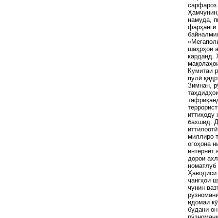
сарфароз
Ҳамчунин
намуда, п
фарҳангӣ 
байналми
«Мегаполи
шаҳрҳои а
карданд. 
мақолаҳои
Кумитаи р
пулӣ қадр
Зимнан, р
таҳдидҳои
тафриқанд
террорист
иттиҳоду 
бахшид. Д
иттилоотӣ
миллиро т
огоҳона н
интернет 
дорои ахл
номатлуб 
Ҳаводиси 
ҷангҳои ш
чунин ваз
рӯзномани
идомаи кӯ
будани он
рӯзномани