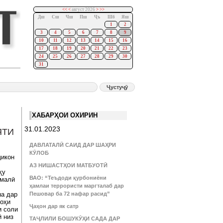
<<
<
август 2026
>
>>
Дш
Сш
Чш
Пш
Ҷъ
Шб
Яш
1
2
3
4
5
6
7
8
9
10
11
12
13
14
15
16
17
18
19
20
21
22
23
24
25
26
27
28
29
30
31
ХАБАРҲОИ ОХИРИН
31.01.2023
ЯТИ
ДАВЛАТАЛӢ САИД ДАР ШАҲРИ
КӮЛОБ
ҷикон
АЗ НИШАСТҲОИ МАТБУОТӢ
ҳу
ВАО: “Теъдоди қурбониёни
омалӣ
ҳамлаи террористи маргталаб дар
на дар
Пешовар ба 72 нафар расид”
гоҳи
Ҷаҳон дар як сатр
и соли
 низ
ТАҶЛИЛИ БОШУКӮҲИ САДА ДАР